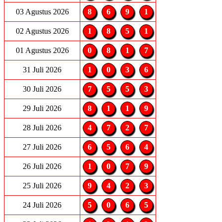
03 Agustus 2026
8
6
9
1
02 Agustus 2026
1
8
5
1
01 Agustus 2026
0
8
1
7
31 Juli 2026
1
0
3
6
30 Juli 2026
7
5
5
3
29 Juli 2026
8
1
1
9
28 Juli 2026
4
7
2
7
27 Juli 2026
6
5
6
4
26 Juli 2026
1
0
7
9
25 Juli 2026
9
4
2
3
24 Juli 2026
5
0
6
5