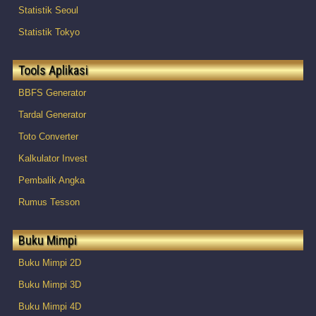
Statistik Seoul
Statistik Tokyo
Tools Aplikasi
BBFS Generator
Tardal Generator
Toto Converter
Kalkulator Invest
Pembalik Angka
Rumus Tesson
Buku Mimpi
Buku Mimpi 2D
Buku Mimpi 3D
Buku Mimpi 4D