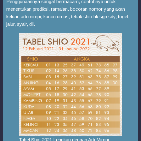
Penggunaannya sangat bermacam, contohnya untuk
menentukan prediksi, ramalan, bocoran nomor yang akan
keluar, arti mimpi, kunci rumus, tebak shio hk sgp sdy, togel,
jalur, syair, dll.
Tabel Shio 2021 Lengkap dengan Arti Mimpi