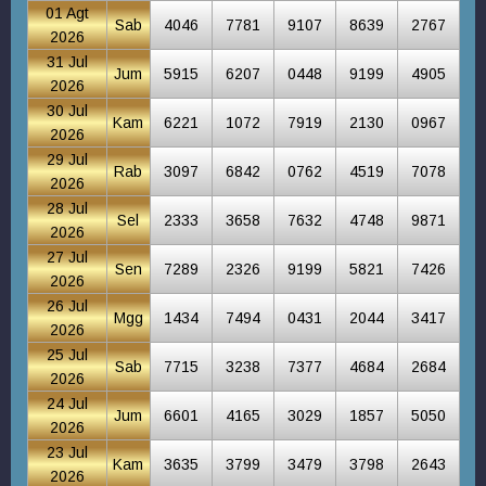
01 Agt
Sab
4046
7781
9107
8639
2767
2026
31 Jul
Jum
5915
6207
0448
9199
4905
2026
30 Jul
Kam
6221
1072
7919
2130
0967
2026
29 Jul
Rab
3097
6842
0762
4519
7078
2026
28 Jul
Sel
2333
3658
7632
4748
9871
2026
27 Jul
Sen
7289
2326
9199
5821
7426
2026
26 Jul
Mgg
1434
7494
0431
2044
3417
2026
25 Jul
Sab
7715
3238
7377
4684
2684
2026
24 Jul
Jum
6601
4165
3029
1857
5050
2026
23 Jul
Kam
3635
3799
3479
3798
2643
2026