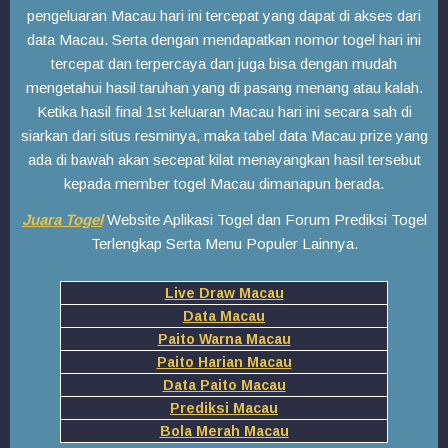
pengeluaran Macau hari ini tercepat yang dapat di akses dari
data Macau. Serta dengan mendapatkan nomor togel hari ini
tercepat dan terpercaya dan juga bisa dengan mudah
mengetahui hasil taruhan yang di pasang menang atau kalah.
Ketika hasil final 1st keluaran Macau hari ini secara sah di
siarkan dari situs resminya, maka tabel data Macau prize yang
ada di bawah akan secepat kilat menayangkan hasil tersebut
kepada member togel Macau dimanapun berada.
Juara Togel
Website Aplikasi Togel dan Forum Prediksi Togel
Terlengkap Serta Menu Populer Lainnya.
Live Draw Macau
Data Macau
Paito Warna Macau
Paito Harian Macau
Data Paito Macau
Prediksi Macau
Bola Merah Macau