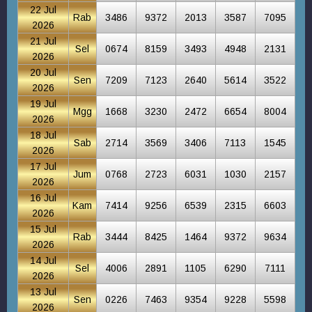
22 Jul
Rab
3486
9372
2013
3587
7095
2026
21 Jul
Sel
0674
8159
3493
4948
2131
2026
20 Jul
Sen
7209
7123
2640
5614
3522
2026
19 Jul
Mgg
1668
3230
2472
6654
8004
2026
18 Jul
Sab
2714
3569
3406
7113
1545
2026
17 Jul
Jum
0768
2723
6031
1030
2157
2026
16 Jul
Kam
7414
9256
6539
2315
6603
2026
15 Jul
Rab
3444
8425
1464
9372
9634
2026
14 Jul
Sel
4006
2891
1105
6290
7111
2026
13 Jul
Sen
0226
7463
9354
9228
5598
2026