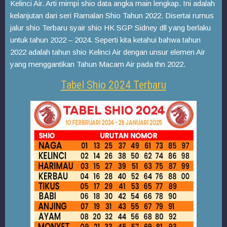
Kelinci Air. Arti mimpi shio data angka main lengkap. Ini adalah
kelanjutan dari seri Ramalan Shio Tahun 2022. Disertai rumus
jalur shio Terbaru syair shio HK SGP Sidney dll yang berlaku
untuk tahun 2022 – 2024. Seperti kita ketahui bahwa tahun
2022 adalah tahun shio Kelinci Air dengan unsur elemen Air
yang menggantikan Tahun Macam Air pada thn 2022.
Tabel Shio 2024 Terbaru