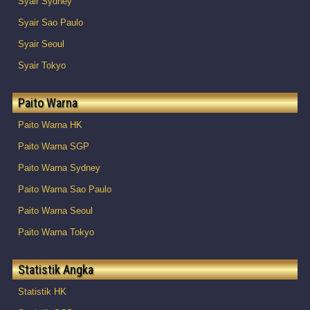
Syair Sydney
Syair Sao Paulo
Syair Seoul
Syair Tokyo
Paito Warna
Paito Warna HK
Paito Warna SGP
Paito Warna Sydney
Paito Warna Sao Paulo
Paito Warna Seoul
Paito Warna Tokyo
Statistik Angka
Statistik HK