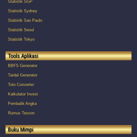
Statistik SGP
Statistik Sydney
Statistik Sao Paulo
Statistik Seoul
Statistik Tokyo
Tools Aplikasi
BBFS Generator
Tardal Generator
Toto Converter
Kalkulator Invest
Pembalik Angka
Rumus Tesson
Buku Mimpi