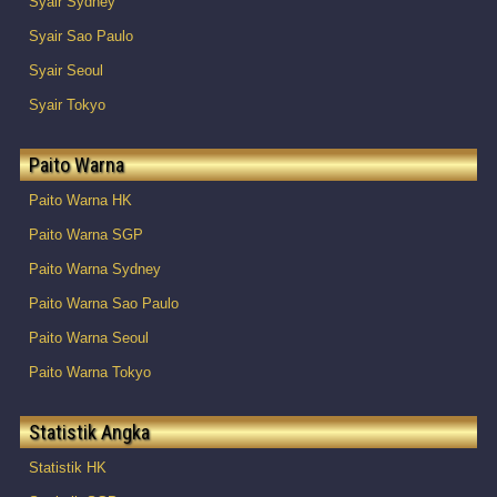
Syair Sydney
Syair Sao Paulo
Syair Seoul
Syair Tokyo
Paito Warna
Paito Warna HK
Paito Warna SGP
Paito Warna Sydney
Paito Warna Sao Paulo
Paito Warna Seoul
Paito Warna Tokyo
Statistik Angka
Statistik HK