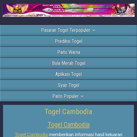
Pasaran Togel Terpopuler
Prediksi Togel
Paito Warna
Bola Merah Togel
Aplikasi Togel
Syair Togel
Paito Populer
Togel Cambodia
Togel Cambodia
Togel Cambodia
memberikan informasi hasil keluaran