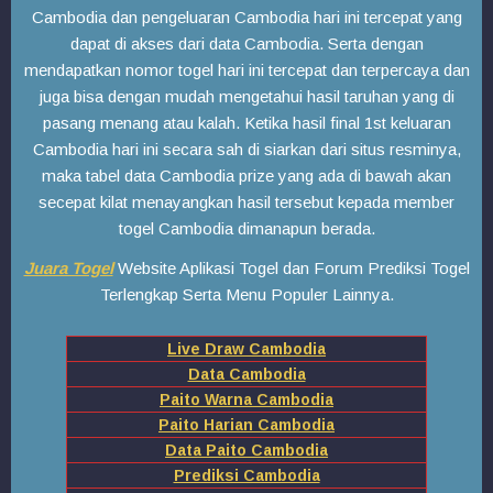
Cambodia dan pengeluaran Cambodia hari ini tercepat yang
dapat di akses dari data Cambodia. Serta dengan
mendapatkan nomor togel hari ini tercepat dan terpercaya dan
juga bisa dengan mudah mengetahui hasil taruhan yang di
pasang menang atau kalah. Ketika hasil final 1st keluaran
Cambodia hari ini secara sah di siarkan dari situs resminya,
maka tabel data Cambodia prize yang ada di bawah akan
secepat kilat menayangkan hasil tersebut kepada member
togel Cambodia dimanapun berada.
Juara Togel
Website Aplikasi Togel dan Forum Prediksi Togel
Terlengkap Serta Menu Populer Lainnya.
Live Draw Cambodia
Data Cambodia
Paito Warna Cambodia
Paito Harian Cambodia
Data Paito Cambodia
Prediksi Cambodia