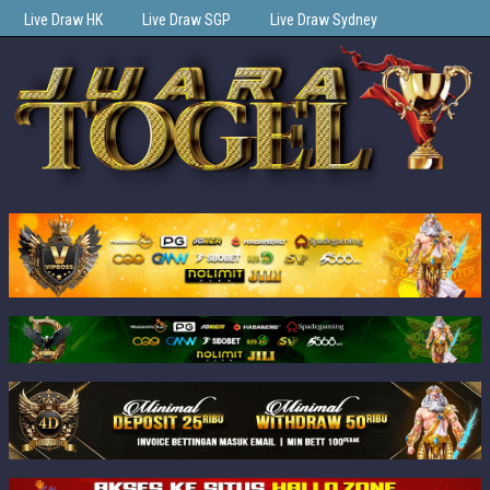
Live Draw HK
Live Draw SGP
Live Draw Sydney