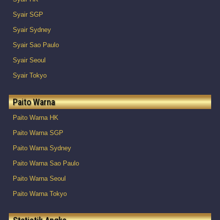
Syair SGP
Syair Sydney
Syair Sao Paulo
Syair Seoul
Syair Tokyo
Paito Warna
Paito Warna HK
Paito Warna SGP
Paito Warna Sydney
Paito Warna Sao Paulo
Paito Warna Seoul
Paito Warna Tokyo