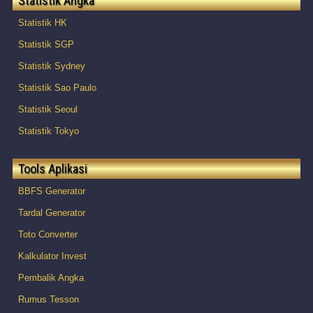
Statistik Angka
Statistik HK
Statistik SGP
Statistik Sydney
Statistik Sao Paulo
Statistik Seoul
Statistik Tokyo
Tools Aplikasi
BBFS Generator
Tardal Generator
Toto Converter
Kalkulator Invest
Pembalik Angka
Rumus Tesson