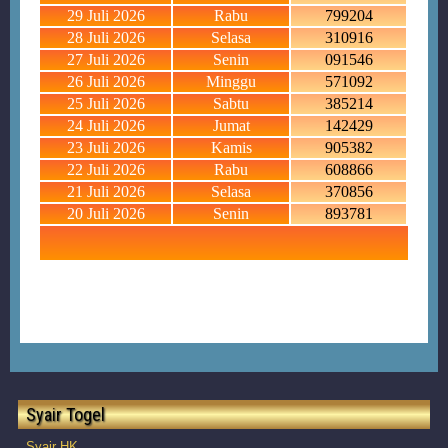
Syair Togel
Syair HK