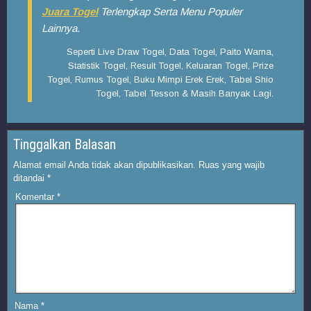
Juara Togel
Terlengkap Serta Menu Populer
Lainnya.
Seperti Live Draw Togel, Data Togel, Paito Warna,
Statistik Togel, Result Togel, Keluaran Togel, Prize
Togel, Rumus Togel, Buku Mimpi Erek Erek, Tabel Shio
Togel, Tabel Tesson & Masih Banyak Lagi.
Tinggalkan Balasan
Alamat email Anda tidak akan dipublikasikan.
Ruas yang wajib
ditandai
*
Komentar
*
Nama
*