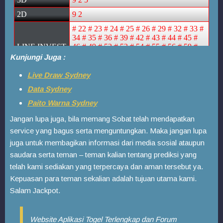
Kunjungi Juga :
Live Draw Sydney
Data Sydney
Paito Warna Sydney
Jangan lupa juga, bila memang Sobat telah mendapatkan
service yang bagus serta menguntungkan. Maka jangan lupa
juga untuk membagikan informasi dari media sosial ataupun
saudara serta teman – teman kalian tentang prediksi yang
telah kami sediakan yang terpercaya dan aman tersebut ya.
Kepuasan para teman sekalian adalah tujuan utama kami.
Salam Jackpot.
Website Aplikasi Togel Terlengkap dan Forum