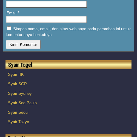
Email
*
Simpan nama, email, dan situs web saya pada peramban ini untuk
komentar saya berikutnya.
Syair Togel
Syair HK
Syair SGP
Syair Sydney
Syair Sao Paulo
Syair Seoul
Syair Tokyo