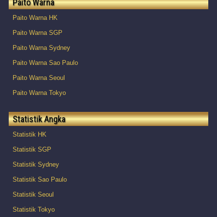
Paito Warna
Paito Warna HK
Paito Warna SGP
Paito Warna Sydney
Paito Warna Sao Paulo
Paito Warna Seoul
Paito Warna Tokyo
Statistik Angka
Statistik HK
Statistik SGP
Statistik Sydney
Statistik Sao Paulo
Statistik Seoul
Statistik Tokyo