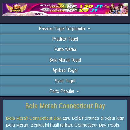
Pasaran Togel Terpopuler
Prediksi Togel
Paito Warna
Bola Merah Togel
Aplikasi Togel
Syair Togel
Paito Populer
Bola Merah Connecticut Day
Bola Merah Connecticut Day
atau Bola Fortunes di sebut juga
Bola Merah, Berikut ini hasil terbaru Connecticut Day Pools