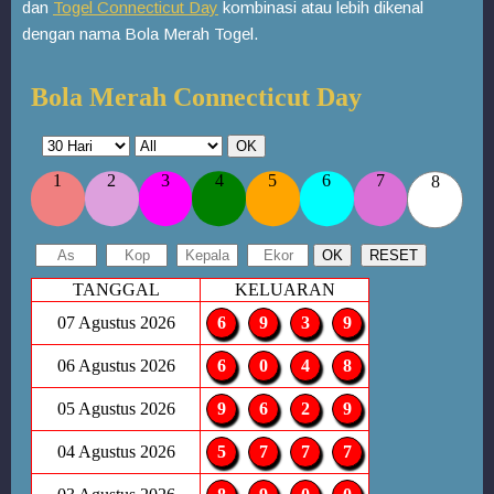
dan
Togel Connecticut Day
kombinasi atau lebih dikenal
dengan nama Bola Merah Togel.