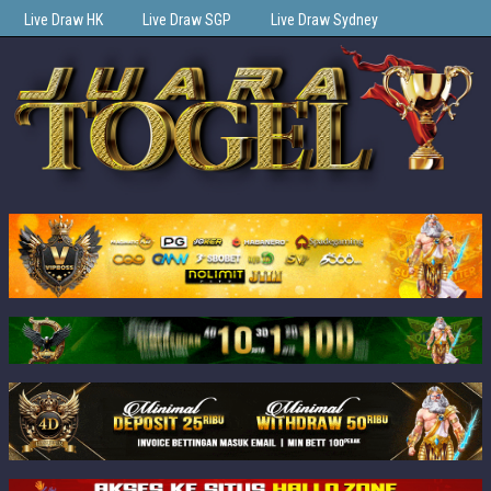
Live Draw HK
Live Draw SGP
Live Draw Sydney