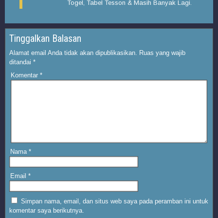
Togel, Tabel Tesson & Masih Banyak Lagi.
Tinggalkan Balasan
Alamat email Anda tidak akan dipublikasikan.
Ruas yang wajib
ditandai
*
Komentar
*
Nama
*
Email
*
Simpan nama, email, dan situs web saya pada peramban ini untuk
komentar saya berikutnya.