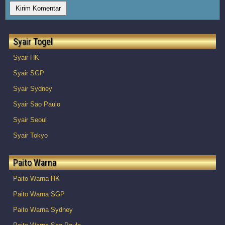
Syair Togel
Syair HK
Syair SGP
Syair Sydney
Syair Sao Paulo
Syair Seoul
Syair Tokyo
Paito Warna
Paito Warna HK
Paito Warna SGP
Paito Warna Sydney