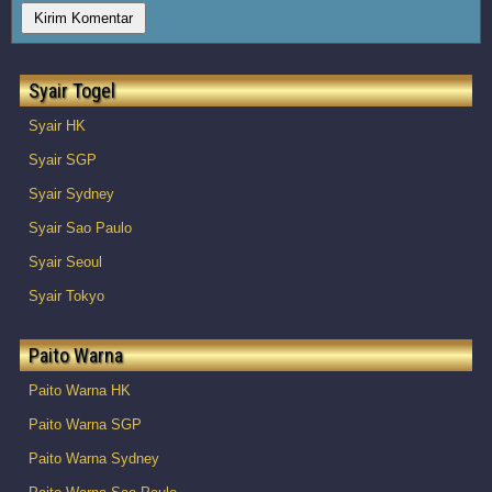
Syair Togel
Syair HK
Syair SGP
Syair Sydney
Syair Sao Paulo
Syair Seoul
Syair Tokyo
Paito Warna
Paito Warna HK
Paito Warna SGP
Paito Warna Sydney