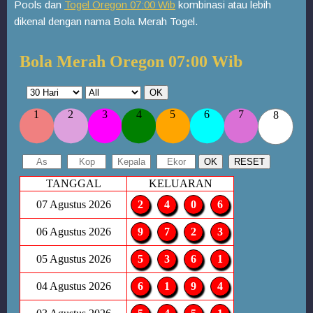
Pools dan
Togel Oregon 07:00 Wib
kombinasi atau lebih
dikenal dengan nama Bola Merah Togel.