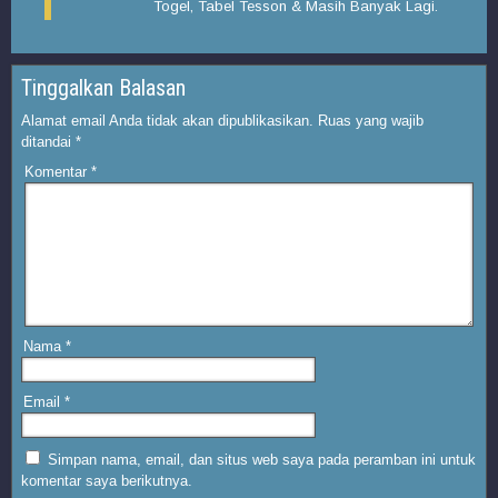
Togel, Tabel Tesson & Masih Banyak Lagi.
Tinggalkan Balasan
Alamat email Anda tidak akan dipublikasikan.
Ruas yang wajib
ditandai
*
Komentar
*
Nama
*
Email
*
Simpan nama, email, dan situs web saya pada peramban ini untuk
komentar saya berikutnya.