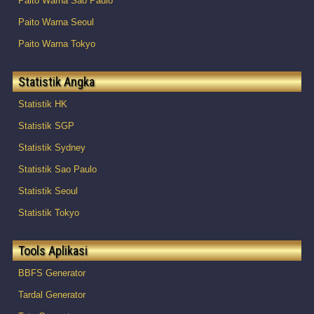
Paito Warna Sao Paulo
Paito Warna Seoul
Paito Warna Tokyo
Statistik Angka
Statistik HK
Statistik SGP
Statistik Sydney
Statistik Sao Paulo
Statistik Seoul
Statistik Tokyo
Tools Aplikasi
BBFS Generator
Tardal Generator