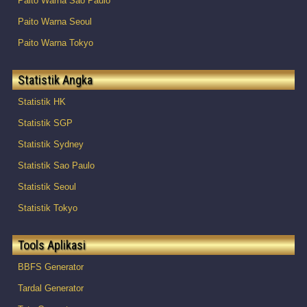
Paito Warna Sao Paulo
Paito Warna Seoul
Paito Warna Tokyo
Statistik Angka
Statistik HK
Statistik SGP
Statistik Sydney
Statistik Sao Paulo
Statistik Seoul
Statistik Tokyo
Tools Aplikasi
BBFS Generator
Tardal Generator