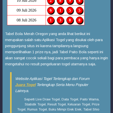
Tabel Bola Merah Oregon yang anda lihat berikut ini
merupakan salah satu Aplikasi Togel yang disukai oleh para
penggunjung situs ini karena tampilannya langsung
memperlihatkan 1 prize nya, jadi Tabel Paito Bola seperti ini
akan sangat cocok sekali bagi para pembaca yang hanya ingin
mengetahui no result pengeluaran togel utamanya saja.
Website Aplikasi Togel Terlengkap dan Forum
Juara Togel
Terlengkap Serta Menu Populer
Lainnya.
Seperti Live Draw Togel, Data Togel, Paito Warna,
Statistik Togel, Result Togel, Keluaran Togel, Prize
Togel, Rumus Togel, Buku Mimpi Erek Erek, Tabel Shio