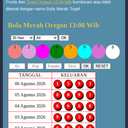
Pools dan
Togel Oregon 13:00 Wib
kombinasi atau lebih
dikenal dengan nama Bola Merah Togel.