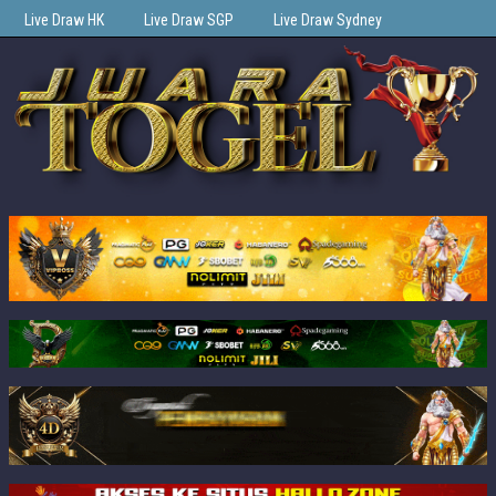
Live Draw HK
Live Draw SGP
Live Draw Sydney