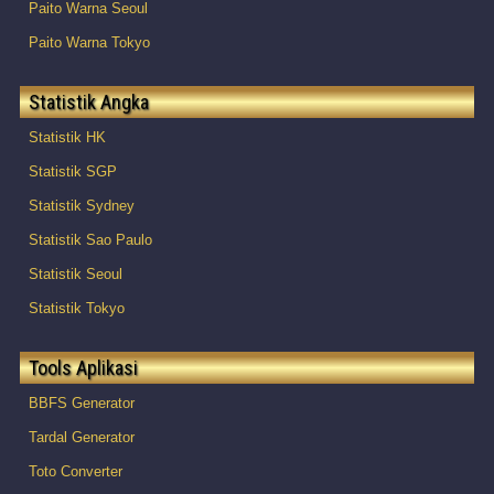
Paito Warna Seoul
Paito Warna Tokyo
Statistik Angka
Statistik HK
Statistik SGP
Statistik Sydney
Statistik Sao Paulo
Statistik Seoul
Statistik Tokyo
Tools Aplikasi
BBFS Generator
Tardal Generator
Toto Converter