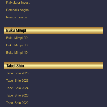
Kalkulator Invest
Pembalik Angka
Rumus Tesson
Buku Mimpi
Buku Mimpi 2D
Buku Mimpi 3D
Buku Mimpi 4D
Tabel Shio
Tabel Shio 2026
Tabel Shio 2025
Tabel Shio 2024
Tabel Shio 2023
Tabel Shio 2022