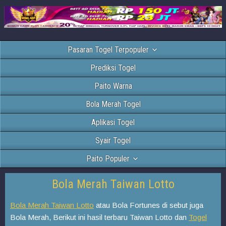
Pasaran Togel Terpopuler
Prediksi Togel
Paito Warna
Bola Merah Togel
Aplikasi Togel
Syair Togel
Paito Populer
Bola Merah Taiwan Lotto
Bola Merah Taiwan Lotto
atau Bola Fortunes di sebut juga
Bola Merah, Berikut ini hasil terbaru Taiwan Lotto dan
Togel