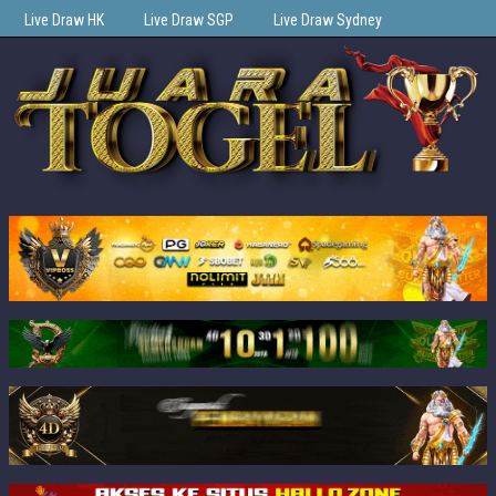
Live Draw HK
Live Draw SGP
Live Draw Sydney