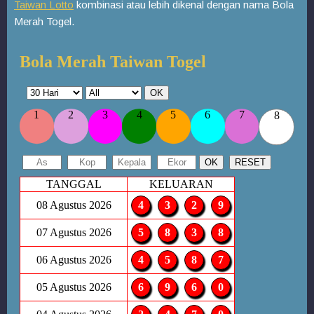
Taiwan Lotto
kombinasi atau lebih dikenal dengan nama Bola
Merah Togel.