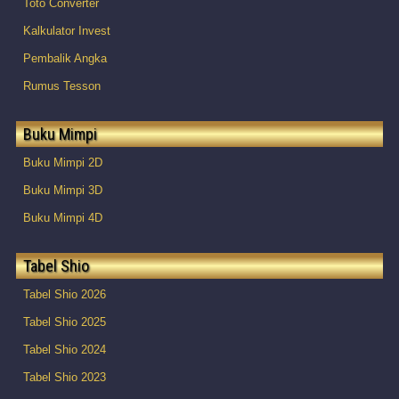
Toto Converter
Kalkulator Invest
Pembalik Angka
Rumus Tesson
Buku Mimpi
Buku Mimpi 2D
Buku Mimpi 3D
Buku Mimpi 4D
Tabel Shio
Tabel Shio 2026
Tabel Shio 2025
Tabel Shio 2024
Tabel Shio 2023