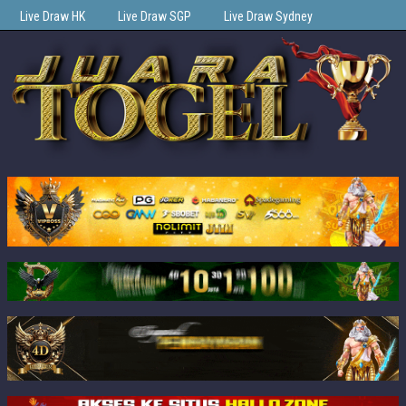
Live Draw HK
Live Draw SGP
Live Draw Sydney