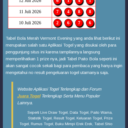
Tabel Bola Merah Vermont Evening yang anda lihat berikut ini
merupakan salah satu Aplikasi Togel yang disukai oleh para
penggunjung situs ini karena tampilannya langsung
memperlihatkan 1 prize nya, jadi Tabel Paito Bola seperti ini
akan sangat cocok sekali bagi para pembaca yang hanya ingin
mengetahui no result pengeluaran togel utamanya saja.
Website Aplikasi Togel Terlengkap dan Forum
Juara Togel
Terlengkap Serta Menu Populer
Lainnya.
Seperti Live Draw Togel, Data Togel, Paito Warna,
Statistik Togel, Result Togel, Keluaran Togel, Prize
Togel, Rumus Togel, Buku Mimpi Erek Erek, Tabel Shio