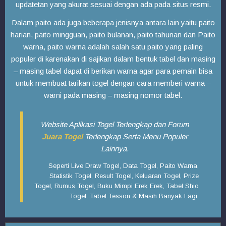
updatetan yang akurat sesuai dengan ada pada situs resmi.
Dalam paito ada juga beberapa jenisnya antara lain yaitu paito
harian, paito mingguan, paito bulanan, paito tahunan dan Paito
warna, paito warna adalah salah satu paito yang paling
populer di karenakan di sajikan dalam bentuk tabel dan masing
– masing tabel dapat di berikan warna agar para pemain bisa
untuk membuat tarikan togel dengan cara memberi warna –
warni pada masing – masing nomor tabel.
Website Aplikasi Togel Terlengkap dan Forum
Juara Togel
Terlengkap Serta Menu Populer
Lainnya.
Seperti Live Draw Togel, Data Togel, Paito Warna,
Statistik Togel, Result Togel, Keluaran Togel, Prize
Togel, Rumus Togel, Buku Mimpi Erek Erek, Tabel Shio
Togel, Tabel Tesson & Masih Banyak Lagi.