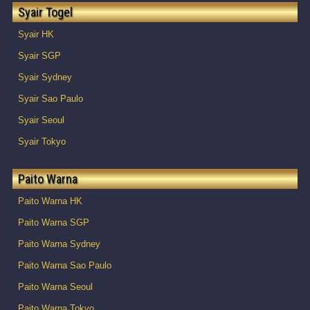
Syair Togel
Syair HK
Syair SGP
Syair Sydney
Syair Sao Paulo
Syair Seoul
Syair Tokyo
Paito Warna
Paito Warna HK
Paito Warna SGP
Paito Warna Sydney
Paito Warna Sao Paulo
Paito Warna Seoul
Paito Warna Tokyo