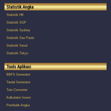
Statistik Angka
Statistik HK
Statistik SGP
Statistik Sydney
Statistik Sao Paulo
Statistik Seoul
Statistik Tokyo
Tools Aplikasi
BBFS Generator
Tardal Generator
Toto Converter
Kalkulator Invest
Pembalik Angka