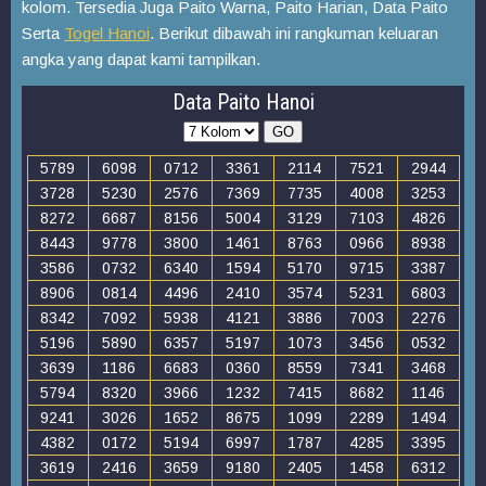
kolom. Tersedia Juga Paito Warna, Paito Harian, Data Paito
Serta
Togel Hanoi
. Berikut dibawah ini rangkuman keluaran
angka yang dapat kami tampilkan.
Data Paito Hanoi
GO
5789
6098
0712
3361
2114
7521
2944
3728
5230
2576
7369
7735
4008
3253
8272
6687
8156
5004
3129
7103
4826
8443
9778
3800
1461
8763
0966
8938
3586
0732
6340
1594
5170
9715
3387
8906
0814
4496
2410
3574
5231
6803
8342
7092
5938
4121
3886
7003
2276
5196
5890
6357
5197
1073
3456
0532
3639
1186
6683
0360
8559
7341
3468
5794
8320
3966
1232
7415
8682
1146
9241
3026
1652
8675
1099
2289
1494
4382
0172
5194
6997
1787
4285
3395
3619
2416
3659
9180
2405
1458
6312