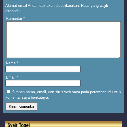
Alamat email Anda tidak akan dipublikasikan.
Ruas yang wajib
ditandai
*
Komentar
*
Nama
*
Email
*
Simpan nama, email, dan situs web saya pada peramban ini untuk
komentar saya berikutnya.
Syair Togel