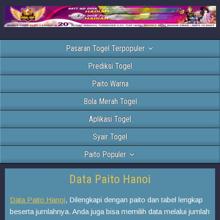
Pasaran Togel Terpopuler
Prediksi Togel
Paito Warna
Bola Merah Togel
Aplikasi Togel
Syair Togel
Paito Populer
Data Paito Hanoi
Data Paito Hanoi
, Dilengkapi dengan paito dan tabel lengkap
beserta jumlahnya. Anda juga bisa memilih data melalui jumlah