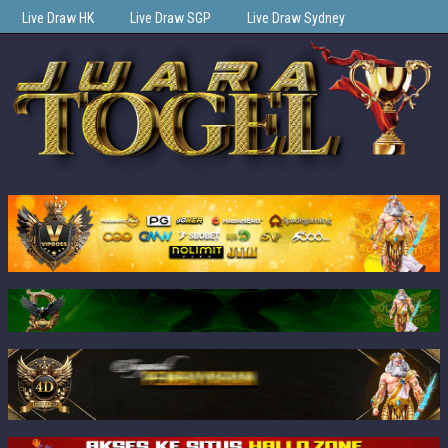
Live Draw HK
Live Draw SGP
Live Draw Sydney