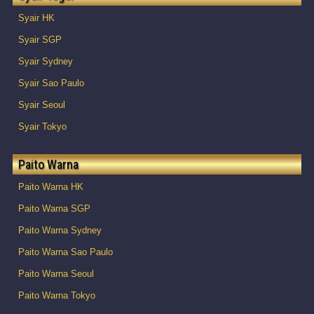
Syair HK
Syair SGP
Syair Sydney
Syair Sao Paulo
Syair Seoul
Syair Tokyo
Paito Warna
Paito Warna HK
Paito Warna SGP
Paito Warna Sydney
Paito Warna Sao Paulo
Paito Warna Seoul
Paito Warna Tokyo