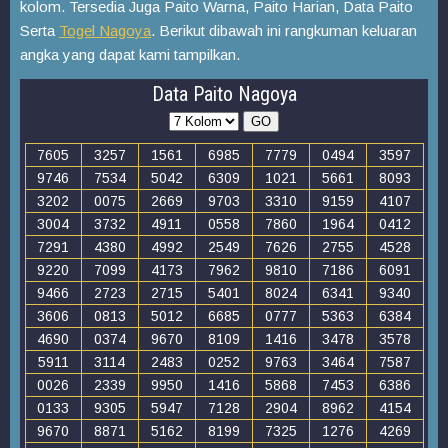
kolom. Tersedia Juga Paito Warna, Paito Harian, Data Paito
Serta
Togel Nagoya
. Berikut dibawah ini rangkuman keluaran
angka yang dapat kami tampilkan.
Data Paito Nagoya
GO
7605
3257
1561
6985
7779
0494
3597
9746
7534
5042
6309
1021
5661
8093
3202
0075
2669
9703
3310
9159
4107
3004
3732
4911
0558
7860
1964
0412
7291
4380
4992
2549
7626
2755
4528
9220
7099
4173
7962
9810
7186
6091
9466
2723
2715
5401
8024
6341
9340
3606
0813
5012
6685
0777
5363
6384
4690
0374
9670
8109
1416
3478
3578
5911
3114
2483
0252
9763
3464
7587
0026
2339
9950
1416
5868
7453
6386
0133
9305
5947
7128
2904
8962
4154
9670
8871
5162
8199
7325
1276
4269