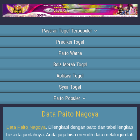
Pasaran Togel Terpopuler
Prediksi Togel
Paito Warna
Bola Merah Togel
Aplikasi Togel
Syair Togel
Paito Populer
Data Paito Nagoya
Data Paito Nagoya
, Dilengkapi dengan paito dan tabel lengkap
beserta jumlahnya. Anda juga bisa memilih data melalui jumlah