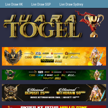
Live Draw HK
Live Draw SGP
Live Draw Sydney