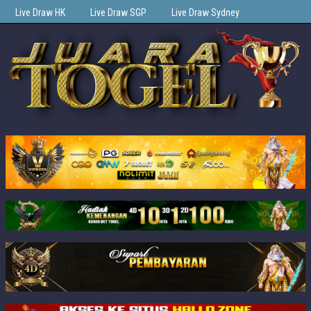
Live Draw HK
Live Draw SGP
Live Draw Sydney