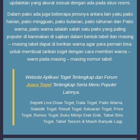
updatetan yang akurat sesuai dengan ada pada situs resmi.
Dalam paito ada juga beberapa jenisnya antara lain yaitu paito
harian, paito mingguan, paito bulanan, paito tahunan dan Paito
warna, paito warna adalah salah satu paito yang paling
populer di karenakan di sajikan dalam bentuk tabel dan masing
– masing tabel dapat di berikan warna agar para pemain bisa
untuk membuat tarikan togel dengan cara memberi warna –
warni pada masing – masing nomor tabel.
Website Aplikasi Togel Terlengkap dan Forum
Juara Togel
Terlengkap Serta Menu Populer
Lainnya.
Seperti Live Draw Togel, Data Togel, Paito Warna,
Statistik Togel, Result Togel, Keluaran Togel, Prize
Togel, Rumus Togel, Buku Mimpi Erek Erek, Tabel Shio
Togel, Tabel Tesson & Masih Banyak Lagi.