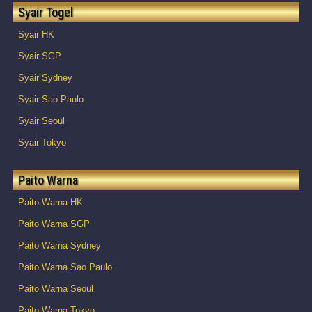
Syair Togel
Syair HK
Syair SGP
Syair Sydney
Syair Sao Paulo
Syair Seoul
Syair Tokyo
Paito Warna
Paito Warna HK
Paito Warna SGP
Paito Warna Sydney
Paito Warna Sao Paulo
Paito Warna Seoul
Paito Warna Tokyo