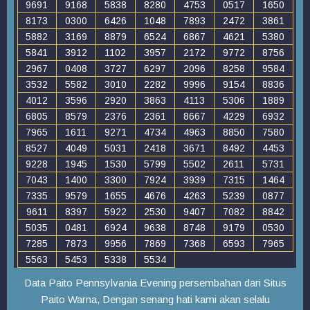
9691
9168
5838
8280
4753
0517
1650
8173
0300
6426
1048
7893
2472
3861
5882
3169
8879
6524
6867
4621
5380
5841
3912
1102
3957
2172
9772
8756
2967
0408
3727
6297
2096
8258
9584
3532
5582
3010
2282
9996
9154
8836
4012
3596
2920
3863
4113
5306
1889
6805
8579
2376
2361
8667
4229
6932
7965
1611
9271
4734
4963
8850
7580
8527
4049
5031
2418
3671
8492
4453
9228
1945
1530
5799
5502
2611
5731
7043
1400
3300
7924
3939
7315
1464
7335
9579
1655
4676
4263
5239
0877
9611
8397
5922
2530
9407
7082
8842
5035
0481
6924
9638
8748
9179
0530
7285
7873
9956
7869
7368
6593
7965
5563
5453
5338
5534
Data Paito Pennsylvania Evening persembahan dari Situs
Paito Warna, Dengan senang hati kami akan selalu