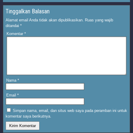
Tinggalkan Balasan
Alamat email Anda tidak akan dipublikasikan.
Ruas yang wajib
ditandai
*
Komentar
*
Nama
*
Email
*
Simpan nama, email, dan situs web saya pada peramban ini untuk
komentar saya berikutnya.