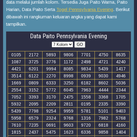
data melalui jumlah kolom. Tersedia Juga Paito Warna, Paito
Harian, Data Paito Serta
Togel Pennsylvania Evening
. Berikut
dibawah ini rangkuman keluaran angka yang dapat kami
tampilkan.
Data Paito Pennsylvania Evening
GO
0105
2172
5893
9806
7701
4750
8635
1087
3725
3776
1172
2498
4721
4240
4421
6201
9994
8085
9834
5439
1417
3514
6122
2270
8998
0939
9030
4946
1669
0809
6333
3250
6182
8602
5036
2554
3152
5772
6045
7963
4444
2344
7052
3393
3170
2475
1558
3368
1705
5932
2095
2209
2811
0195
2335
3390
5439
7798
9254
9959
5781
5101
9403
5958
6579
2324
9768
1316
7982
5768
7610
7235
0691
9603
9720
6818
4160
1815
2437
5475
1623
6336
9858
1404