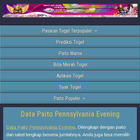
Pasaran Togel Terpopuler
Prediksi Togel
Paito Warna
Bola Merah Togel
Aplikasi Togel
Syair Togel
Paito Populer
Data Paito Pennsylvania Evening
Data Paito Pennsylvania Evening
, Dilengkapi dengan paito
dan tabel lengkap beserta jumlahnya. Anda juga bisa memilih