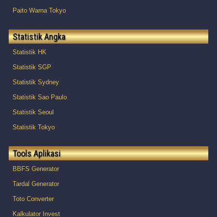
Paito Warna Tokyo
Statistik Angka
Statistik HK
Statistik SGP
Statistik Sydney
Statistik Sao Paulo
Statistik Seoul
Statistik Tokyo
Tools Aplikasi
BBFS Generator
Tardal Generator
Toto Converter
Kalkulator Invest