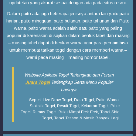
updatetan yang akurat sesuai dengan ada pada situs resmi.
Dalam paito ada juga beberapa jenisnya antara lain yaitu paito
harian, paito mingguan, paito bulanan, paito tahunan dan Paito
warna, paito warna adalah salah satu paito yang paling
populer di karenakan di sajikan dalam bentuk tabel dan masing
– masing tabel dapat di berikan warna agar para pemain bisa
untuk membuat tarikan togel dengan cara memberi warna –
warni pada masing – masing nomor tabel.
Website Aplikasi Togel Terlengkap dan Forum
Juara Togel
Terlengkap Serta Menu Populer
Lainnya.
Seperti Live Draw Togel, Data Togel, Paito Warna,
Statistik Togel, Result Togel, Keluaran Togel, Prize
Togel, Rumus Togel, Buku Mimpi Erek Erek, Tabel Shio
Togel, Tabel Tesson & Masih Banyak Lagi.