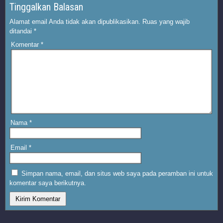
Tinggalkan Balasan
Alamat email Anda tidak akan dipublikasikan.
Ruas yang wajib
ditandai
*
Komentar
*
Nama
*
Email
*
Simpan nama, email, dan situs web saya pada peramban ini untuk
komentar saya berikutnya.