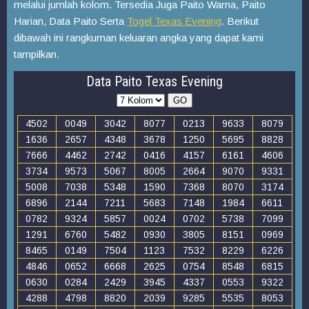
melalui jumlah kolom. Tersedia Juga Paito Warna, Paito
Harian, Data Paito Serta
Togel Texas Evening
. Berikut
dibawah ini rangkuman keluaran angka yang dapat kami
tampilkan.
Data Paito Texas Evening
GO
4502
0049
3042
8077
0213
9633
8079
1636
2657
4348
3678
1250
5695
8828
7666
4462
2742
0416
4157
6161
4606
3734
9573
5067
8005
2664
9070
9331
5008
7038
5348
1590
7368
8070
3174
6896
2144
7211
5683
7148
1984
6611
0782
9324
5857
0024
0702
5738
7099
1291
6760
5482
0930
3805
8151
0969
8465
0149
7504
1123
7532
8229
6226
4846
0652
6668
2625
0754
8548
6815
0630
0284
2429
3945
4337
0553
9322
4288
4798
8820
2039
9285
5535
8053