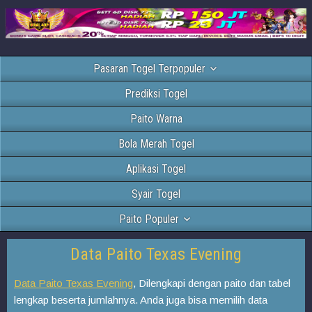
Pasaran Togel Terpopuler
Prediksi Togel
Paito Warna
Bola Merah Togel
Aplikasi Togel
Syair Togel
Paito Populer
Data Paito Texas Evening
Data Paito Texas Evening
, Dilengkapi dengan paito dan tabel
lengkap beserta jumlahnya. Anda juga bisa memilih data