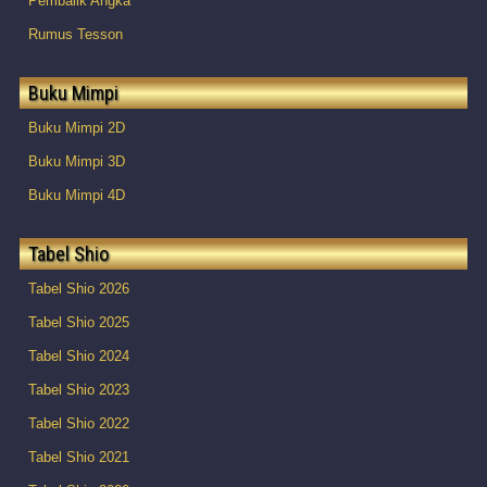
Pembalik Angka
Rumus Tesson
Buku Mimpi
Buku Mimpi 2D
Buku Mimpi 3D
Buku Mimpi 4D
Tabel Shio
Tabel Shio 2026
Tabel Shio 2025
Tabel Shio 2024
Tabel Shio 2023
Tabel Shio 2022
Tabel Shio 2021