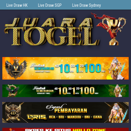
Live Draw HK
Live Draw SGP
Live Draw Sydney