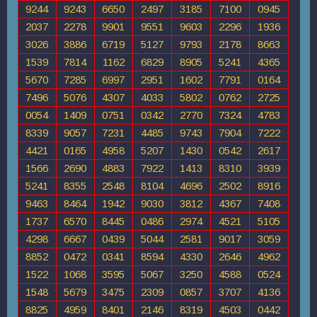
9244
9243
6650
2497
3185
7100
0945
2037
2278
9901
9551
9603
2296
1936
3026
3886
6719
5127
9793
2178
8663
1539
7814
1162
6829
8905
5241
4365
5670
7285
6997
2951
1602
7791
0164
7496
5076
4307
4033
5802
0762
2725
0054
1409
0751
0342
2770
7324
4783
8339
9057
7231
4485
9743
7904
7222
4421
0165
4958
5207
1430
0542
2617
1566
2690
4883
7922
1413
8310
3939
5241
8355
2548
8104
4696
2502
8916
9463
8464
1942
9030
3812
4367
7408
1737
6570
8445
0486
2974
4521
5105
4298
6667
0439
5044
2581
9017
3059
8852
0472
0341
8594
4330
2646
4962
1522
1068
3595
5067
3250
4588
0524
1548
5679
3475
2309
0857
3707
4136
8825
4959
8401
2146
8319
4503
0442