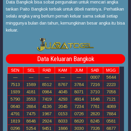
Data Bangkok bisa sobat pergunakan untuk mencari angka
tarikan Paito Bangkok terbaik untuk dibeli nantinya. Perhatikan
selalu angka yang berlum pernah keluar sama sekali setiap
minggunya bulan dan tahun, kemungkinan besar angka itu bisa
keluar.
Data Keluaran Bangkok
SEN
SEL
RAB
KAM
JUM
SAB
MGG
—
—
—
—
—
0007
5644
7513
1589
8512
8767
3784
7216
2223
1939
4181
0984
4045
8071
3710
7058
5790
3553
7419
4293
4914
1648
7121
0640
2884
4136
2045
7234
7781
4089
4791
7475
1967
0153
0726
2820
7884
1819
8648
2924
8033
8620
8245
0581
0296
5254
9451
1866
3030
7326
6877