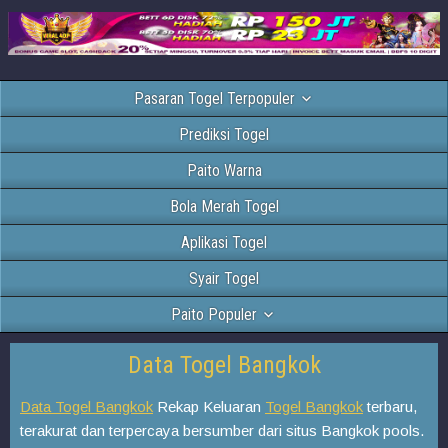
Pasaran Togel Terpopuler
Prediksi Togel
Paito Warna
Bola Merah Togel
Aplikasi Togel
Syair Togel
Paito Populer
Data Togel Bangkok
Data Togel Bangkok
Rekap Keluaran
Togel Bangkok
terbaru,
terakurat dan terpercaya bersumber dari situs Bangkok pools.