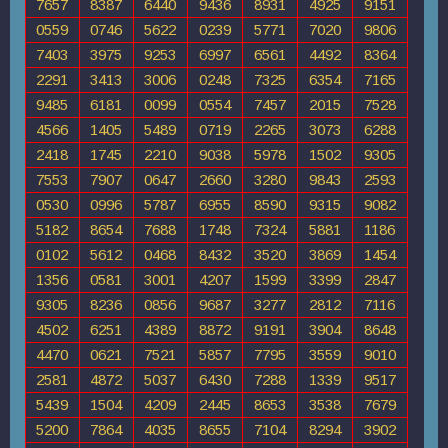
7657
8387
6440
9436
8931
4925
9151
0559
0746
5622
0239
5771
7020
9806
7403
3975
9253
6997
6561
4492
8364
2291
3413
3006
0248
7325
6354
7165
9485
6181
0099
0554
7457
2015
7528
4566
1405
5489
0719
2265
3073
6288
2418
1745
2210
9038
5978
1502
9305
7553
7907
0647
2660
3280
9843
2593
0530
0996
5787
6955
8590
9315
9082
5182
8654
7688
1748
7324
5881
1186
0102
5612
0468
8432
3520
3869
1454
1356
0581
3001
4207
1599
3399
2847
9305
8236
0856
9687
3277
2812
7116
4502
6251
4389
8872
9191
3904
8648
4470
0621
7521
5857
7795
3559
9010
2581
4872
5037
6430
7288
1339
9517
5439
1504
4209
2445
8653
3538
7679
5200
7864
4035
8655
7104
8294
3902