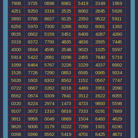
7908
3735
0898
8981
5419
3349
1959
4251
8250
3318
2525
8062
2845
5926
3893
0788
8637
9125
2350
9522
5911
6256
5970
7300
3288
8092
8061
1383
9535
0602
5158
3451
6409
4287
4280
3318
8372
7793
4835
4836
2935
7445
4300
0564
4595
2548
9023
1025
5597
5914
5422
2681
0396
2455
7840
5719
1099
8464
5767
3226
3229
4337
8992
1526
7728
7290
0853
6585
0065
9334
5626
1603
6302
8562
1152
0567
7747
0722
0667
3262
8318
4489
3951
2090
8562
0674
0309
7841
3512
3622
6055
0320
8224
2974
1473
4733
9893
5598
9107
3672
1310
6616
7333
6191
7889
9911
9958
0049
0689
1504
8493
4629
9620
9006
3179
0222
7299
1931
6190
0368
0366
8562
5419
4701
8425
4873