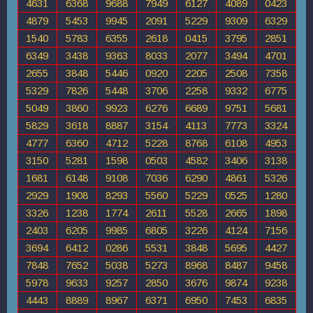
4631
6368
9688
7949
6127
4089
0423
4879
5453
9945
2091
5229
9309
6329
1540
5783
6355
2618
0415
3795
2851
6349
3438
9363
8033
2077
3494
4701
2655
3848
5446
0920
2205
2508
7358
5329
7826
5448
3706
2258
9332
6775
5049
3860
9923
6276
6689
9751
5681
5829
3618
8887
3154
4113
7773
3324
4777
6360
4712
5228
8768
6108
4953
3150
5281
1598
0503
4582
3406
3138
1681
6148
9108
7036
6290
4861
5326
2929
1908
8293
5560
5229
0525
1280
3326
1238
1774
2611
5528
2665
1898
2403
6205
9985
6805
3226
4124
7156
3694
6412
0286
5531
3848
5695
4427
7848
7652
5038
5273
8968
8487
9458
5978
9633
9257
2850
3676
9874
9238
4443
8889
8967
6371
6950
7453
6835