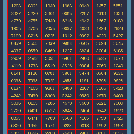
1208
8923
1040
1988
0948
1457
5851
2327
5220
3301
0688
2287
2313
1333
4779
4755
7440
6216
4942
1667
9188
1908
4708
7058
0697
4623
1494
2924
7190
8216
0225
1912
9392
4020
5427
0459
5605
7339
9884
0505
5694
3646
4937
0550
8469
1227
8834
3004
6185
2909
2583
5095
6461
2400
4925
1673
4119
1738
6519
3526
9384
7069
1240
6141
1126
0781
5861
5474
0564
9131
6038
7533
7525
4953
1161
8798
9628
6134
4168
9261
8480
2207
3166
5428
4242
7430
8906
5242
0580
2675
6469
3038
0195
7286
4679
5603
6121
7909
2720
6401
6527
8648
2464
9542
1620
8855
8471
7789
3500
4105
7753
7726
6320
1955
1571
9283
9013
1992
1658
3465
0628
2769
7649
2401
0881
9936