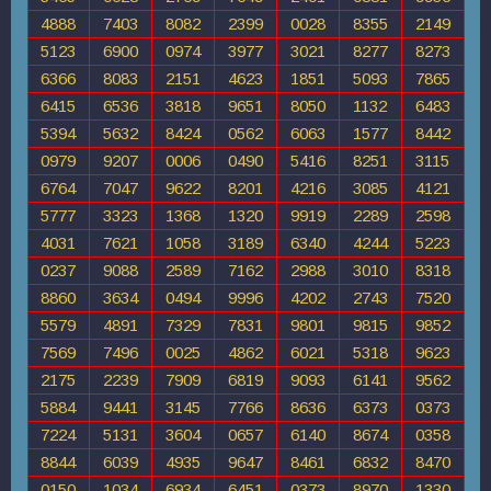
4888
7403
8082
2399
0028
8355
2149
5123
6900
0974
3977
3021
8277
8273
6366
8083
2151
4623
1851
5093
7865
6415
6536
3818
9651
8050
1132
6483
5394
5632
8424
0562
6063
1577
8442
0979
9207
0006
0490
5416
8251
3115
6764
7047
9622
8201
4216
3085
4121
5777
3323
1368
1320
9919
2289
2598
4031
7621
1058
3189
6340
4244
5223
0237
9088
2589
7162
2988
3010
8318
8860
3634
0494
9996
4202
2743
7520
5579
4891
7329
7831
9801
9815
9852
7569
7496
0025
4862
6021
5318
9623
2175
2239
7909
6819
9093
6141
9562
5884
9441
3145
7766
8636
6373
0373
7224
5131
3604
0657
6140
8674
0358
8844
6039
4935
9647
8461
6832
8470
0150
1034
6934
6451
0373
8970
1330