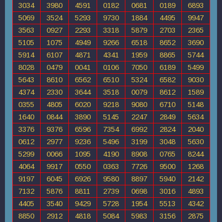
3034
3980
4591
0182
0681
0189
6893
5069
3524
5293
9730
1884
4495
9947
3563
0927
2293
3318
5879
2703
2365
5105
1075
4949
9266
6518
8652
3690
5914
6107
4871
4341
1959
8865
5744
8028
0479
0041
0106
7050
6189
5499
5643
8610
6562
6510
5324
6582
9030
4374
2330
3644
3518
0079
8612
1589
0355
4805
6020
9218
9080
6710
5148
1640
0844
3890
5145
2247
2849
5634
3376
9376
6596
7354
6992
2824
2040
0612
2977
9236
5496
3199
3048
5630
5299
0066
1095
4190
8908
0765
8244
4064
9917
0550
0363
7726
9500
1268
9197
6045
6926
9580
8897
5940
2142
7132
5876
8811
2739
0698
3016
4893
4405
3540
9429
5728
1954
5513
4342
8850
2912
4818
5084
5983
3156
2875