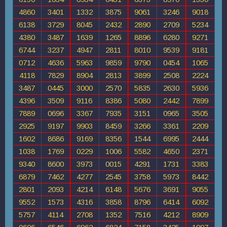
4860
3401
1332
3875
9061
3246
9018
6138
3729
8045
2432
2890
2709
5234
4380
3487
1639
1265
8896
6280
9271
6744
3237
4947
2811
8010
9539
9181
0712
4636
5963
9859
9790
0454
1065
4118
7829
8904
2813
3899
2508
2224
3487
0445
3000
2570
5835
2630
5936
4396
3509
9116
8386
5080
2442
7899
7889
0696
3367
7935
3151
0965
3505
2925
9197
9903
8459
3266
3361
2209
1602
8686
9169
8356
1544
6995
2444
1038
1769
0229
1006
5582
4650
2371
9340
8600
3973
0015
4291
1731
3383
6879
7462
4277
2545
3758
5973
8442
2801
2093
4214
6148
5676
3691
9055
9552
1573
4316
3858
8796
6414
6092
5757
4114
2708
1352
7516
4212
8909