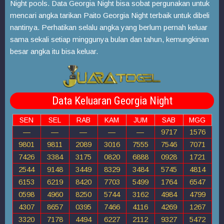
Night pools. Data Georgia Night bisa sobat pergunakan untuk
mencari angka tarikan Paito Georgia Night terbaik untuk dibeli
nantinya. Perhatikan selalu angka yang berlum pernah keluar
sama sekali setiap minggunya bulan dan tahun, kemungkinan
besar angka itu bisa keluar.
Data Keluaran Georgia Night
SEN
SEL
RAB
KAM
JUM
SAB
MGG
—
—
—
—
—
9717
1576
9801
9811
2089
3016
7555
7546
7071
7426
3384
3175
0820
6888
0928
1721
2544
9148
3449
8329
3484
5745
4814
6153
6219
8420
7703
5499
1764
6547
0598
4960
8250
5744
3162
4984
4799
4307
8657
0395
7466
4116
4269
1267
3320
7178
4494
6227
2112
9327
5472