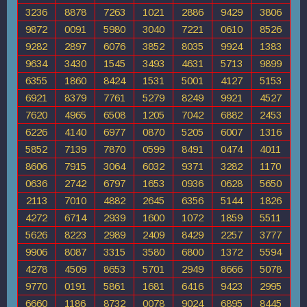
3236
8878
7263
1021
2886
9429
3806
9872
0091
5980
3040
7221
0610
8526
9282
2897
6076
3852
8035
9924
1383
9634
3430
1545
3493
4631
5713
9899
6355
1860
8424
1531
5001
4127
5153
6921
8379
7761
5279
8249
9921
4527
7620
4965
6508
1205
7042
6882
2453
6226
4140
6977
0870
5205
6007
1316
5852
7139
7870
0599
8491
0474
4011
8606
7915
3064
6032
9371
3282
1170
0636
2742
6797
1653
0936
0628
5650
2113
7010
4882
2645
6356
5144
1826
4272
6714
2939
1600
1072
1859
5511
5626
8223
2989
2409
8429
2257
3777
9906
8087
3315
3580
6800
1372
5594
4278
4509
8653
5701
2949
8666
5078
9770
0191
5861
1681
6416
9423
2995
6660
1186
8732
0078
9024
6895
8445