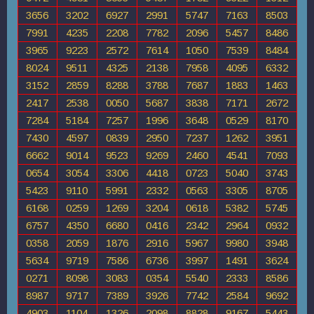
3656
3202
6927
2991
5747
7163
8503
7991
4235
2208
7782
2096
5457
8486
3965
9223
2572
7614
1050
7539
8484
8024
9511
4325
2138
7958
4095
6332
3152
2859
8288
3788
7687
1883
1463
2417
2538
0050
5687
3838
7171
2672
7284
5184
7257
1996
3648
0529
8170
7430
4597
0839
2950
7237
1262
3951
6662
9014
9523
9269
2460
4541
7093
0654
3054
3306
4418
0723
5040
3743
5423
9110
5991
2332
0563
3305
8705
6168
0259
1269
3204
0618
5382
5745
6757
4350
6680
0416
2342
2964
0932
0358
2059
1876
2916
5967
9980
3948
5634
9719
7586
6736
3997
1491
3624
0271
8098
3083
0354
5540
2333
8586
8987
9717
7389
3926
7742
2584
9692
4903
1104
1326
2098
8828
9167
5443