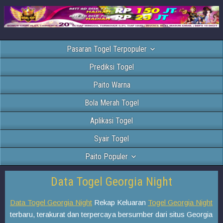
Pasaran Togel Terpopuler
Prediksi Togel
Paito Warna
Bola Merah Togel
Aplikasi Togel
Syair Togel
Paito Populer
Data Togel Georgia Night
Data Togel Georgia Night
Rekap Keluaran
Togel Georgia Night
terbaru, terakurat dan terpercaya bersumber dari situs Georgia