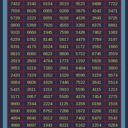
7432
3340
6104
3519
9523
9498
7722
7556
8628
0955
0269
3879
4342
3471
5729
2223
9355
9193
4326
2643
9725
0800
5389
7929
4563
3283
6375
8881
9103
6660
1945
7599
3428
7482
1063
6239
0782
8146
5817
4479
7789
3197
6391
4170
8324
0431
1172
1582
1680
8810
8060
8823
9806
5732
8745
3559
2919
2800
4784
1773
1392
5836
5086
3653
0218
7280
2661
6464
5601
3850
2430
7339
3262
1029
9596
3159
8574
0684
9606
1629
7446
7522
3841
5514
5415
2611
1153
0910
5595
4115
1213
3171
0957
4337
5505
4379
7454
2775
9660
7344
2224
1125
3358
0186
1518
8890
6306
8762
7288
1872
0206
2182
4994
8640
3012
0011
7402
8470
5543
4988
8697
1943
8321
5162
1354
6284