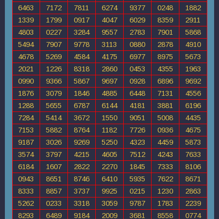
6463
7172
7811
6274
9377
0248
1882
1339
1799
0917
4047
6029
8359
2911
4803
0227
3284
9557
2783
7901
5868
5494
7907
9778
3113
0880
2878
4910
4678
5269
4584
4175
6977
8975
5673
2021
1226
8318
2860
0453
4355
1963
0990
9366
5867
9697
0928
6896
9692
1876
3079
1846
4885
6448
7131
4556
1288
5655
6787
6144
4181
3881
6196
7284
5414
3672
1550
9051
5008
4435
7153
5882
8764
1182
7726
0936
4675
9187
3026
9269
5250
4323
4459
5873
3574
3797
4215
4605
7512
4243
7633
6184
1607
2822
2270
1845
7333
8106
0943
8651
8746
6410
5935
7622
8671
8333
8857
3737
9925
0215
1230
2863
5262
0233
3318
3059
9787
1783
2239
8293
6489
9184
2009
3681
8558
0774