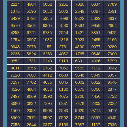
2214
4904
6882
3261
7026
6834
7789
1378
5196
0652
5032
2849
0397
2591
8429
6793
5355
7098
9822
5629
4937
9570
3563
9365
7540
8894
9959
2664
4253
6725
8735
2554
1421
8851
0425
1754
0997
1037
1316
7923
2485
5166
0948
7976
1155
2761
4590
0077
0280
2236
5824
6263
4052
1765
0548
7300
0853
1731
2243
9110
6831
4306
5799
4011
0956
2782
7062
9569
4192
0642
7120
7003
4412
6603
9848
5345
8397
3257
7702
4036
6045
6002
8022
9646
4626
4864
4036
6180
6875
8366
2877
7497
9069
3590
4075
3726
4450
3752
8686
0832
7295
6881
7478
2305
7022
1560
2353
8968
2543
5620
9774
0417
8560
7575
9507
0502
3743
6557
4545
7056
2644
0377
8169
7687
1157
7536