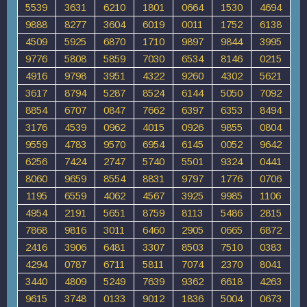
5539
3631
6210
1801
0664
1530
4694
9888
8277
3604
6019
0011
1752
6138
4509
5925
6870
1710
9897
9844
3995
9776
5808
5859
7030
6534
8146
0215
4916
9798
3951
4322
9260
4302
5621
3617
8794
5287
8524
6144
5050
7092
8854
6707
0847
7662
6397
6353
8494
3176
4539
0962
4015
0926
9855
0804
9559
4783
9570
6954
6145
0052
9642
6256
7424
2747
5740
5501
9324
0441
8060
9659
8554
8831
9797
1776
0706
1195
6559
4062
4567
3925
9985
1106
4954
2191
5651
8759
8113
5486
2815
7868
9816
3011
6460
2905
0665
6872
2416
3906
6481
3307
8503
7510
0383
4294
0787
6711
5811
7074
2370
8041
3440
4809
5249
7639
9362
6618
4263
9615
3748
0133
9012
1836
5004
0673