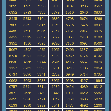
3859
1469
4336
5158
0197
3296
8567
6952
2723
4358
5779
1810
2046
0833
8445
5753
7104
6836
4708
5674
4266
7509
8262
9316
1350
6836
7476
6837
4459
7690
5985
7357
7181
2017
9975
4422
5335
6692
8377
3985
2450
0108
3951
1516
7598
9720
7156
6093
9560
5067
4702
4275
1095
7406
3537
0955
8725
5001
8893
5300
6982
5176
6132
8830
4386
9744
2875
4518
5887
8079
3327
6781
3930
3701
0245
1308
2064
6734
3056
5341
2702
0949
5714
6735
0968
7063
3638
3965
0508
4327
1994
0757
5791
8814
1539
0454
4089
9312
3572
2588
2430
3443
1931
0652
5582
4459
3626
7471
9347
5484
9808
5078
6133
9658
3929
5841
1473
4892
1266