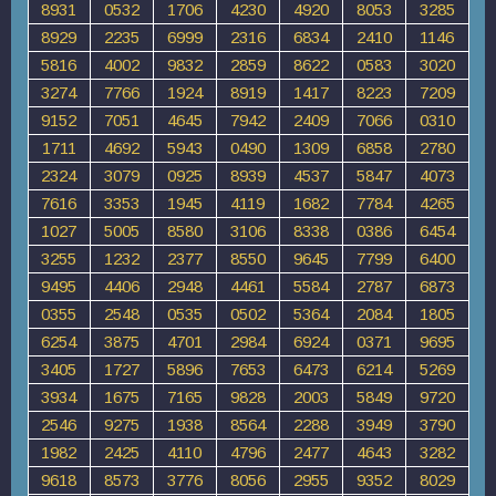
8931
0532
1706
4230
4920
8053
3285
8929
2235
6999
2316
6834
2410
1146
5816
4002
9832
2859
8622
0583
3020
3274
7766
1924
8919
1417
8223
7209
9152
7051
4645
7942
2409
7066
0310
1711
4692
5943
0490
1309
6858
2780
2324
3079
0925
8939
4537
5847
4073
7616
3353
1945
4119
1682
7784
4265
1027
5005
8580
3106
8338
0386
6454
3255
1232
2377
8550
9645
7799
6400
9495
4406
2948
4461
5584
2787
6873
0355
2548
0535
0502
5364
2084
1805
6254
3875
4701
2984
6924
0371
9695
3405
1727
5896
7653
6473
6214
5269
3934
1675
7165
9828
2003
5849
9720
2546
9275
1938
8564
2288
3949
3790
1982
2425
4110
4796
2477
4643
3282
9618
8573
3776
8056
2955
9352
8029