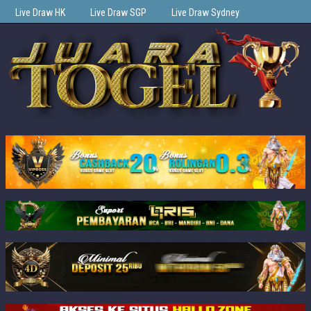
Live Draw HK
Live Draw SGP
Live Draw Sydney