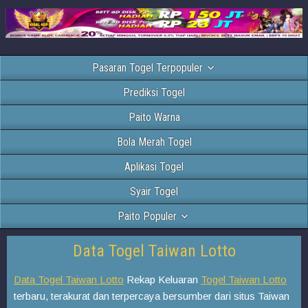
Pasaran Togel Terpopuler
Prediksi Togel
Paito Warna
Bola Merah Togel
Aplikasi Togel
Syair Togel
Paito Populer
Data Togel Taiwan Lotto
Data Togel Taiwan Lotto
Rekap Keluaran
Togel Taiwan Lotto
terbaru, terakurat dan terpercaya bersumber dari situs Taiwan