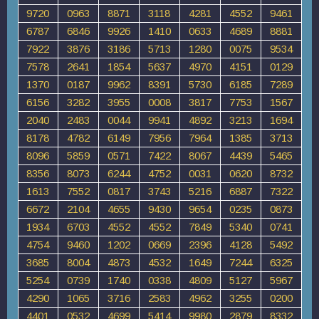
9720
0963
8871
3118
4281
4552
9461
6787
6846
9926
1410
0633
4689
8881
7922
3876
3186
5713
1280
0075
9534
7578
2641
1854
5637
4970
4151
0129
1370
0187
9962
8391
5730
6185
7289
6156
3282
3955
0008
3817
7753
1567
2040
2483
0044
9941
4892
3213
1694
8178
4782
6149
7956
7964
1385
3713
8096
5859
0571
7422
8067
4439
5465
8356
8073
6244
4752
0031
0620
8732
1613
7552
0817
3743
5216
6887
7322
6672
2104
4655
9430
9654
0235
0873
1934
6703
4552
4552
7849
5340
0741
4754
9460
1202
0669
2396
4128
5492
3685
8004
4873
4532
1649
7244
6325
5254
0739
1740
0338
4809
5127
5967
4290
1065
3716
2583
4962
3255
0200
4401
0532
4699
5414
9980
2879
8332