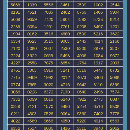
5868
1939
5556
3461
2539
1002
2544
8191
4521
7885
2462
0769
1466
5904
5668
9659
7426
5904
7592
5738
8214
2289
6094
1201
7761
0208
8497
1201
1994
0162
3516
4680
0530
5216
3622
6354
9523
3516
9005
2445
4014
2168
7120
5080
2607
2530
9306
3879
3507
7224
3922
0655
5498
4906
1084
9672
4227
2558
7875
6654
1764
1917
2093
8761
5363
6919
5241
0319
6447
8732
7715
9469
1992
2012
4673
8406
5088
0774
7665
3020
4716
9642
8110
6399
3066
0228
6372
7130
0640
2496
7574
7332
6099
0819
6240
7922
2773
6087
0258
7121
1570
4496
5254
6516
9808
0211
4503
0526
0064
9360
7402
7778
4022
4589
9656
4050
5220
4014
8563
9352
7514
9686
1436
5311
3940
2062