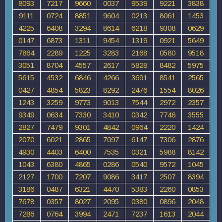
8093
7217
9660
0037
9539
9221
3838
9111
0724
8851
9604
0213
8061
1453
4225
6408
3294
8614
6218
9308
0629
0147
6873
1311
9454
1319
0921
5649
7864
2289
1225
3283
2168
0580
9518
3051
8704
4557
2617
5828
8482
5975
5615
4532
6846
4266
3691
8541
2565
0427
4854
5823
8292
2476
1554
8026
1243
3259
9773
9013
7544
2972
2357
9349
0634
7330
3410
0342
7746
3555
2827
7479
9301
4842
0964
2220
1424
2070
6021
2865
7097
6147
7306
2876
4930
4403
6400
7535
0321
5988
8142
1043
6380
4865
0286
0540
9572
1045
2127
1700
7207
9086
3417
2507
8394
3186
0487
6321
4470
5383
2260
0853
7678
0357
8027
2095
0380
0896
2048
7286
0764
3994
2471
7237
1613
2044