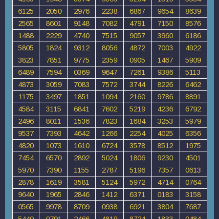
6125
2050
2976
2238
6867
9654
8639
2565
8601
9148
7082
4791
7150
8576
1488
2229
4740
7515
9057
3960
6186
5805
1824
9312
8056
4872
7003
4922
3823
7851
9775
2359
0905
1467
5909
6489
7594
0369
9647
7261
9386
5113
4873
3059
7083
7572
3744
8226
6462
1175
3497
1851
1094
2160
9786
8891
4584
3115
6841
7602
5219
4236
6792
2496
8011
1536
7823
1684
3253
5979
9537
7393
4642
1266
2254
4025
6356
4820
1073
1610
6724
3578
8512
1975
7454
6570
2892
5024
1806
9230
4501
5970
7390
1155
2787
5196
7357
0613
2878
1619
3581
5124
5972
4714
0764
9640
1965
2846
1412
6371
0183
3158
0565
9978
8709
0938
6921
3804
7687
5440
0791
2466
4819
8724
1833
0484