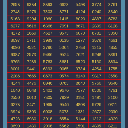
2658
9384
8893
6623
5498
3774
3761
2743
8279
7303
8771
4124
0240
3340
5168
9294
1960
1415
8020
4887
6783
6277
5616
6868
7991
8871
2899
8128
4172
1669
4627
9573
6073
8781
3350
8697
1711
3989
0138
1277
3878
4691
4096
4531
3790
5364
2788
1315
4855
9387
2573
9486
9524
7621
9248
8391
6765
7289
5763
3681
6520
5150
8834
8001
9441
6393
9065
3734
4254
1755
2286
7665
8673
9574
6140
9817
3558
4144
4476
8946
0783
8843
5760
9648
1640
6648
5401
9676
7577
8506
4791
2550
0013
7805
7929
3181
1491
3100
6278
2471
1965
9546
4808
9726
0311
5924
9303
6008
5073
1331
2672
2030
4728
6980
3918
6554
5144
1312
4929
0699
1489
2998
5562
1591
4805
8211