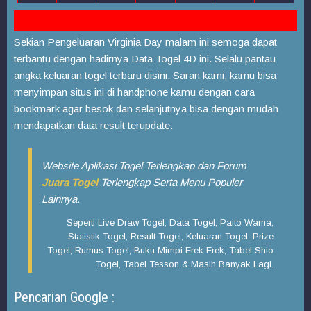
Sekian Pengeluaran Virginia Day malam ini semoga dapat
terbantu dengan hadirnya Data Togel 4D ini. Selalu pantau
angka keluaran togel terbaru disini. Saran kami, kamu bisa
menyimpan situs ini di handphone kamu dengan cara
bookmark agar besok dan selanjutnya bisa dengan mudah
mendapatkan data result terupdate.
Website Aplikasi Togel Terlengkap dan Forum
Juara Togel
Terlengkap Serta Menu Populer
Lainnya.
Seperti Live Draw Togel, Data Togel, Paito Warna,
Statistik Togel, Result Togel, Keluaran Togel, Prize
Togel, Rumus Togel, Buku Mimpi Erek Erek, Tabel Shio
Togel, Tabel Tesson & Masih Banyak Lagi.
Pencarian Google :