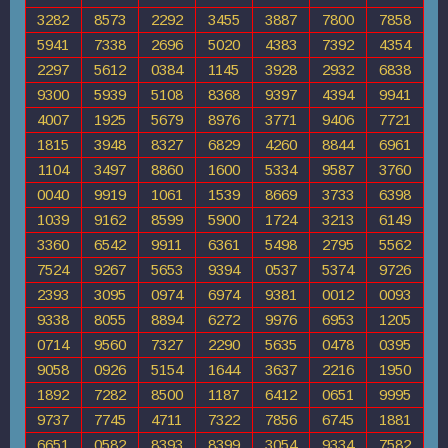
3282
8573
2292
3455
3887
7800
7858
5941
7338
2696
5020
4383
7392
4354
2297
5612
0384
1145
3928
2932
6838
9300
5939
5108
8368
9397
4394
9941
4007
1925
5679
8976
3771
9406
7721
1815
3948
8327
6829
4260
8844
6961
1104
3497
8860
1600
5334
9587
3760
0040
9919
1061
1539
8669
3733
6398
1039
9162
8599
5900
1724
3213
6149
3360
6542
9911
6361
5498
2795
5562
7524
9267
5653
9394
0537
5374
9726
2393
3095
0974
6974
9381
0012
0093
9338
8055
8894
6272
9976
6953
1205
0714
9560
7327
2290
5635
0478
0395
9058
0926
5154
1644
3637
2216
1950
1892
7282
8500
1187
6412
0651
9995
9737
7745
4711
7322
7856
6745
1881
6651
0582
8393
8399
3054
9334
7582