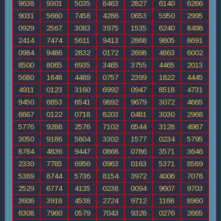
9638
9301
5035
8463
2827
6140
6266
9031
5660
7458
4286
0653
5950
2995
0929
2567
3083
3975
1535
6240
8498
2414
7474
5611
9413
2868
9805
8691
0984
9486
2832
0172
2698
4863
6002
8500
8065
6935
3465
3755
4465
2013
5680
1648
4489
0757
2399
1822
4445
4911
0123
3160
6992
0947
8518
4731
9450
6853
6541
9892
9679
3072
4665
6687
0122
0718
8203
0481
3030
2968
5776
9288
2576
7102
6544
3128
4987
3050
9186
5804
3302
1577
0234
5795
8784
4836
9447
0868
0786
3571
3646
2330
7785
6956
0963
0163
5371
8589
5389
8744
5736
8154
3972
4006
7078
2529
6774
4135
0238
0094
9607
9703
3606
3918
4538
2724
9712
1168
8960
6308
7960
0579
7043
9328
0276
2665