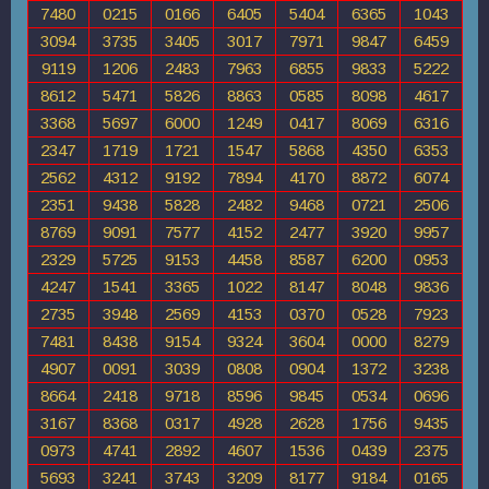
7480
0215
0166
6405
5404
6365
1043
3094
3735
3405
3017
7971
9847
6459
9119
1206
2483
7963
6855
9833
5222
8612
5471
5826
8863
0585
8098
4617
3368
5697
6000
1249
0417
8069
6316
2347
1719
1721
1547
5868
4350
6353
2562
4312
9192
7894
4170
8872
6074
2351
9438
5828
2482
9468
0721
2506
8769
9091
7577
4152
2477
3920
9957
2329
5725
9153
4458
8587
6200
0953
4247
1541
3365
1022
8147
8048
9836
2735
3948
2569
4153
0370
0528
7923
7481
8438
9154
9324
3604
0000
8279
4907
0091
3039
0808
0904
1372
3238
8664
2418
9718
8596
9845
0534
0696
3167
8368
0317
4928
2628
1756
9435
0973
4741
2892
4607
1536
0439
2375
5693
3241
3743
3209
8177
9184
0165