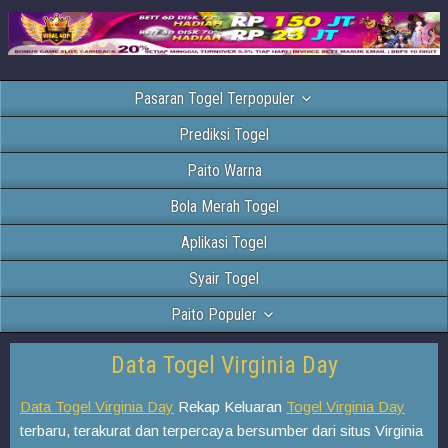
Pasaran Togel Terpopuler
Prediksi Togel
Paito Warna
Bola Merah Togel
Aplikasi Togel
Syair Togel
Paito Populer
Data Togel Virginia Day
Data Togel Virginia Day
Rekap Keluaran
Togel Virginia Day
terbaru, terakurat dan terpercaya bersumber dari situs Virginia