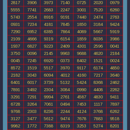
2817
3906
3973
7140
0725
2020
0979
5555
7741
2683
2247
3001
7520
6260
5743
2554
8916
9191
7440
2474
2763
0931
7234
4181
7845
1850
3184
9424
7290
6952
6385
7864
4089
5667
5919
2109
4666
9319
6154
1859
8036
3986
1937
6827
9223
2409
4301
2596
0041
3750
0096
2145
9963
9688
4620
2184
0045
7245
6920
0373
8402
1521
0024
8572
1519
5517
3970
9117
6174
4850
2182
3043
6094
4012
4160
7217
3640
6401
6017
3739
5132
5424
8368
2462
7891
3492
2304
3084
0990
4408
2262
3291
7291
9994
2761
4587
4830
9411
6728
3264
7061
0494
7453
1117
7897
9768
2303
8236
2244
4124
3768
6262
3127
3477
5612
9474
7678
7883
9518
9982
1772
7388
8319
3253
5274
8201