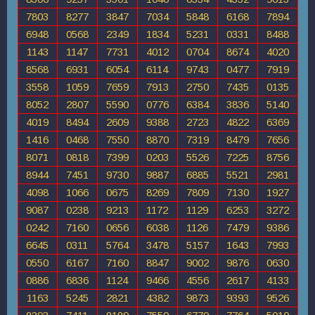
7803
8277
3847
7034
5848
6168
7894
6948
0568
2349
1834
5231
0331
8488
1143
1147
7731
4012
0704
8674
4020
8568
6931
6054
6114
9743
0477
7919
3558
1059
7659
7913
2750
7435
0135
8052
2807
5590
0776
6384
3836
5140
4019
8494
2609
9388
2723
4822
6369
1416
0468
7550
8870
7319
8479
7656
8071
0818
7399
0203
5526
7225
8756
8944
7451
9730
9887
6885
5521
2981
4098
1066
0675
8269
7809
7130
1927
9087
0238
9213
1172
1129
6253
3272
0242
7160
0656
6038
1126
7479
9386
6645
0311
5764
3478
5157
1643
7993
0550
6167
7160
8847
9002
9876
0630
0886
6836
1124
9466
4556
2617
4133
1163
5245
2821
4382
9873
9393
9526