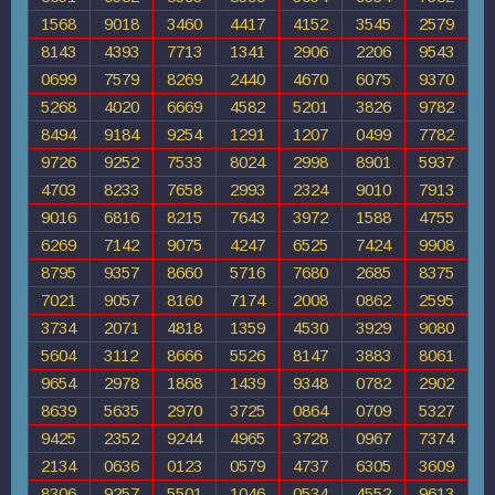
1568
9018
3460
4417
4152
3545
2579
8143
4393
7713
1341
2906
2206
9543
0699
7579
8269
2440
4670
6075
9370
5268
4020
6669
4582
5201
3826
9782
8494
9184
9254
1291
1207
0499
7782
9726
9252
7533
8024
2998
8901
5937
4703
8233
7658
2993
2324
9010
7913
9016
6816
8215
7643
3972
1588
4755
6269
7142
9075
4247
6525
7424
9908
8795
9357
8660
5716
7680
2685
8375
7021
9057
8160
7174
2008
0862
2595
3734
2071
4818
1359
4530
3929
9080
5604
3112
8666
5526
8147
3883
8061
9654
2978
1868
1439
9348
0782
2902
8639
5635
2970
3725
0864
0709
5327
9425
2352
9244
4965
3728
0967
7374
2134
0636
0123
0579
4737
6305
3609
8306
9257
5501
1046
0534
4552
9613