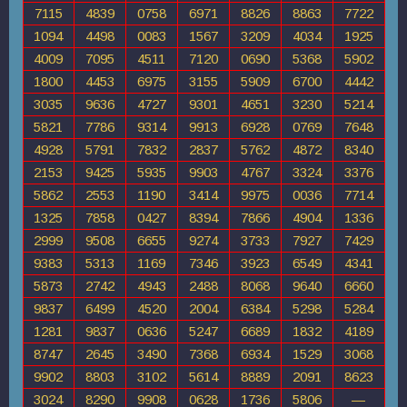
7115
4839
0758
6971
8826
8863
7722
1094
4498
0083
1567
3209
4034
1925
4009
7095
4511
7120
0690
5368
5902
1800
4453
6975
3155
5909
6700
4442
3035
9636
4727
9301
4651
3230
5214
5821
7786
9314
9913
6928
0769
7648
4928
5791
7832
2837
5762
4872
8340
2153
9425
5935
9903
4767
3324
3376
5862
2553
1190
3414
9975
0036
7714
1325
7858
0427
8394
7866
4904
1336
2999
9508
6655
9274
3733
7927
7429
9383
5313
1169
7346
3923
6549
4341
5873
2742
4943
2488
8068
9640
6660
9837
6499
4520
2004
6384
5298
5284
1281
9837
0636
5247
6689
1832
4189
8747
2645
3490
7368
6934
1529
3068
9902
8803
3102
5614
8889
2091
8623
3024
8290
9908
0628
1736
5806
—