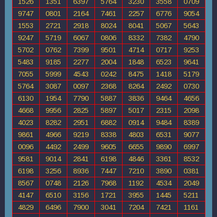
1526
1351
6397
5764
3230
3558
0709
9747
0801
2164
7461
2257
6776
9054
1553
2721
2918
8024
8041
5067
5643
9247
5719
6067
0806
8332
7382
4790
5702
0762
7399
9501
4714
0717
9253
5483
9185
2277
2004
1848
6523
9641
7055
5999
4543
0242
8475
1418
5179
5764
3087
0097
2368
8264
2492
0730
6130
1954
7790
5887
3836
9464
4656
4668
9956
2825
5897
5017
2315
2098
4023
8282
2951
6882
0914
9484
8389
9861
4966
9219
8338
4803
6531
9077
0096
4492
2499
9605
6655
9890
6997
9581
9014
2841
6198
4846
3361
8532
6198
3256
8936
7447
7210
3890
0381
8567
0748
2126
7968
1192
4534
2049
4147
6510
3156
1721
3955
1445
5211
4829
6496
7900
3041
7204
7421
1161