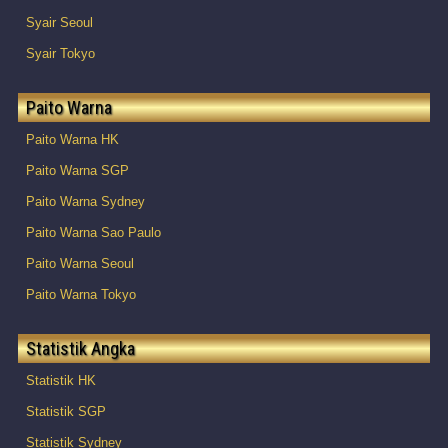
Syair Seoul
Syair Tokyo
Paito Warna
Paito Warna HK
Paito Warna SGP
Paito Warna Sydney
Paito Warna Sao Paulo
Paito Warna Seoul
Paito Warna Tokyo
Statistik Angka
Statistik HK
Statistik SGP
Statistik Sydney