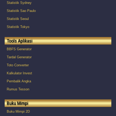
Statistik Sydney
Statistik Sao Paulo
Statistik Seoul
Statistik Tokyo
Tools Aplikasi
BBFS Generator
Tardal Generator
Toto Converter
Kalkulator Invest
Pembalik Angka
Rumus Tesson
Buku Mimpi
Buku Mimpi 2D