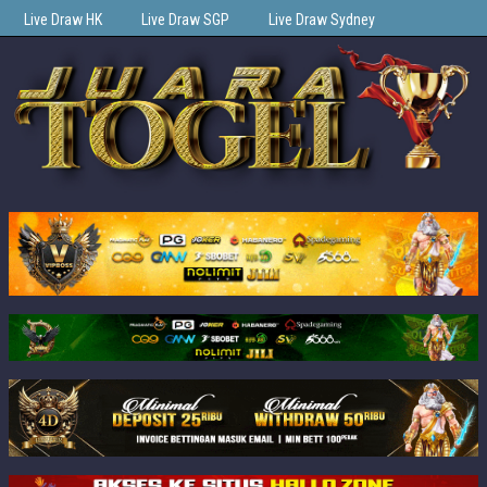
Live Draw HK
Live Draw SGP
Live Draw Sydney