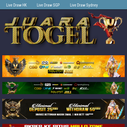
Live Draw HK
Live Draw SGP
Live Draw Sydney