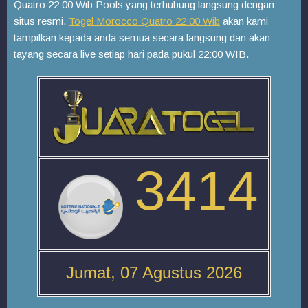
Quatro 22:00 Wib Pools yang terhubung langsung dengan
situs resmi.
Togel Morocco Quatro 22:00 Wib
akan kami
tampilkan kepada anda semua secara langsung dan akan
tayang secara live setiap hari pada pukul 22:00 WIB.