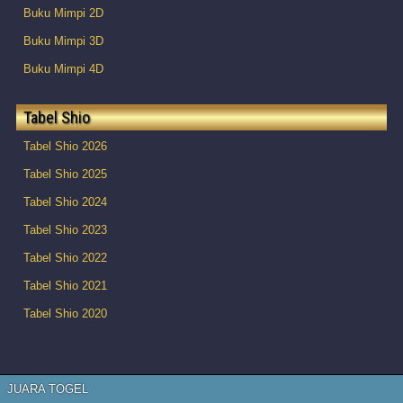
Buku Mimpi 2D
Buku Mimpi 3D
Buku Mimpi 4D
Tabel Shio
Tabel Shio 2026
Tabel Shio 2025
Tabel Shio 2024
Tabel Shio 2023
Tabel Shio 2022
Tabel Shio 2021
Tabel Shio 2020
JUARA TOGEL