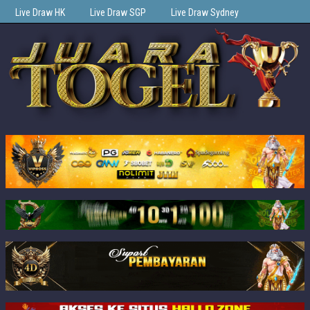
Live Draw HK
Live Draw SGP
Live Draw Sydney