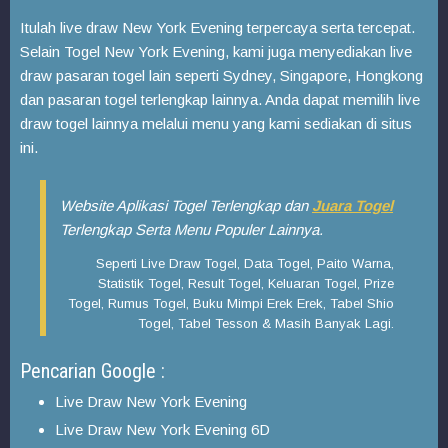
Itulah live draw New York Evening terpercaya serta tercepat.
Selain Togel New York Evening, kami juga menyediakan live
draw pasaran togel lain seperti Sydney, Singapore, Hongkong
dan pasaran togel terlengkap lainnya. Anda dapat memilih live
draw togel lainnya melalui menu yang kami sediakan di situs
ini.
Website Aplikasi Togel Terlengkap dan
Juara Togel
Terlengkap Serta Menu Populer Lainnya.
Seperti Live Draw Togel, Data Togel, Paito Warna,
Statistik Togel, Result Togel, Keluaran Togel, Prize
Togel, Rumus Togel, Buku Mimpi Erek Erek, Tabel Shio
Togel, Tabel Tesson & Masih Banyak Lagi.
Pencarian Google :
Live Draw New York Evening
Live Draw New York Evening 6D