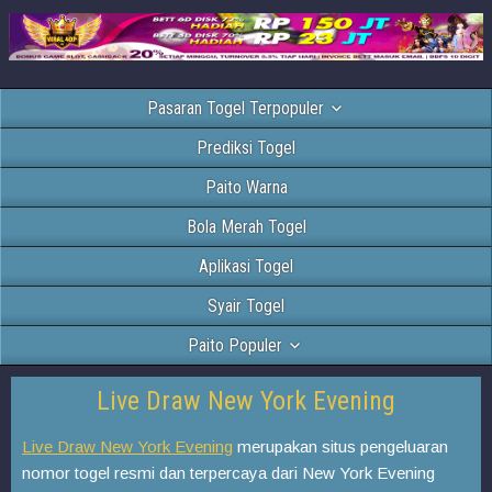
Pasaran Togel Terpopuler
Prediksi Togel
Paito Warna
Bola Merah Togel
Aplikasi Togel
Syair Togel
Paito Populer
Live Draw New York Evening
Live Draw New York Evening
merupakan situs pengeluaran
nomor togel resmi dan terpercaya dari New York Evening