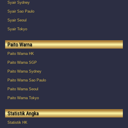
Syair Sydney
Syair Sao Paulo
Syair Seoul
Syair Tokyo
Paito Warna
Paito Warna HK
Paito Warna SGP
Paito Warna Sydney
Paito Warna Sao Paulo
Paito Warna Seoul
Paito Warna Tokyo
Statistik Angka
Statistik HK