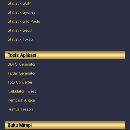
Statistik SGP
Statistik Sydney
Statistik Sao Paulo
Statistik Seoul
Statistik Tokyo
Tools Aplikasi
BBFS Generator
Tardal Generator
Toto Converter
Kalkulator Invest
Pembalik Angka
Rumus Tesson
Buku Mimpi