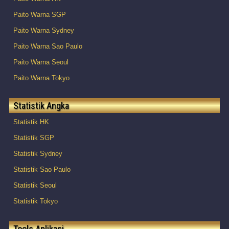
Paito Warna SGP
Paito Warna Sydney
Paito Warna Sao Paulo
Paito Warna Seoul
Paito Warna Tokyo
Statistik Angka
Statistik HK
Statistik SGP
Statistik Sydney
Statistik Sao Paulo
Statistik Seoul
Statistik Tokyo
Tools Aplikasi