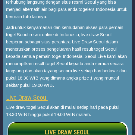
terhubung langsung dengan situs resmi Seoul yang bisa
menjadi alternatif lain bagi para anda togelers Indonesia untuk
bermain toto lainnya.
Jadi untuk kenyamanan dan kemudahan akses para pemain
togel Seoul resmi online di Indonesia, live draw Seoul
berperan sebagai situs perantara Live Draw Seoul dalam
meneruskan proses pengeluaran hasil result togel Seoul
kepada semua pemain togel Indonesia. Seoul Live kami akan
menampilkan result togel Seoul kepada anda semua secara
langsung dan akan tayang secara live setiap hari berkisar dari
pukul 18.30 WIB yang dimana angka prize 1 yang muncul
sekitar pukul 19.00 WIB.
Live Draw Seoul
Live draw togel Seoul akan di mulai setiap hari pada pukul
18.30 WIB hingga pukul 19.00 WIB malam.
LIVE DRAW SEOUL