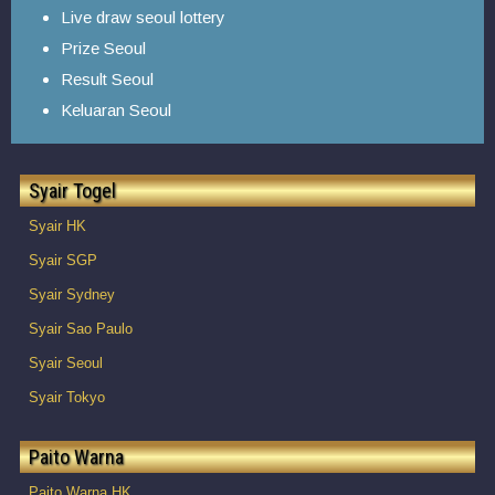
Live draw seoul lottery
Prize Seoul
Result Seoul
Keluaran Seoul
Syair Togel
Syair HK
Syair SGP
Syair Sydney
Syair Sao Paulo
Syair Seoul
Syair Tokyo
Paito Warna
Paito Warna HK