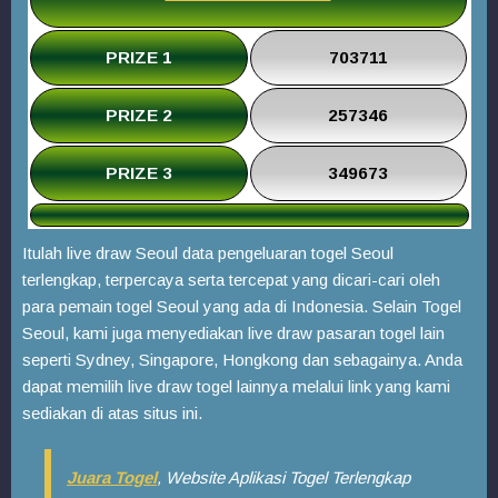
PRIZE 1
703711
PRIZE 2
257346
PRIZE 3
349673
Itulah live draw Seoul data pengeluaran togel Seoul
terlengkap, terpercaya serta tercepat yang dicari-cari oleh
para pemain togel Seoul yang ada di Indonesia. Selain Togel
Seoul, kami juga menyediakan live draw pasaran togel lain
seperti Sydney, Singapore, Hongkong dan sebagainya. Anda
dapat memilih live draw togel lainnya melalui link yang kami
sediakan di atas situs ini.
Juara Togel
, Website Aplikasi Togel Terlengkap