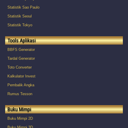
Statistik Sao Paulo
Statistik Seoul
Statistik Tokyo
Tools Aplikasi
BBFS Generator
Tardal Generator
Toto Converter
Kalkulator Invest
Pembalik Angka
Rumus Tesson
Buku Mimpi
Buku Mimpi 2D
Buku Mimpi 3D