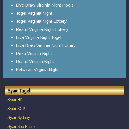
Live Draw Virginia Night Pools
Togel Virginia Night
Togel Virginia Night Lottery
Result Virginia Night Lottery
Live Virginia Night Togel
Live Draw Virginia Night Lottery
Prize Virginia Night
Result Virginia Night
Keluaran Virginia Night
Syair Togel
Syair HK
Syair SGP
Syair Sydney
Syair Sao Paulo