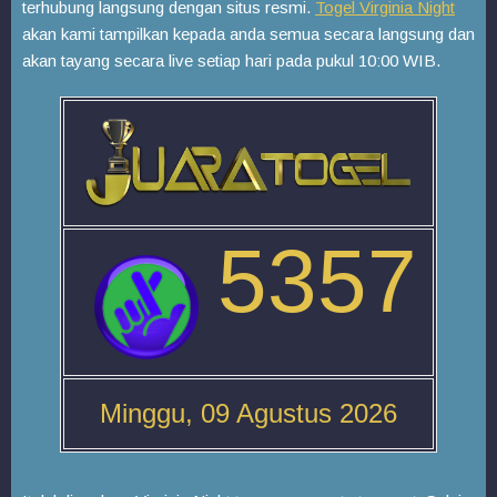
terhubung langsung dengan situs resmi.
Togel Virginia Night
akan kami tampilkan kepada anda semua secara langsung dan
akan tayang secara live setiap hari pada pukul 10:00 WIB.