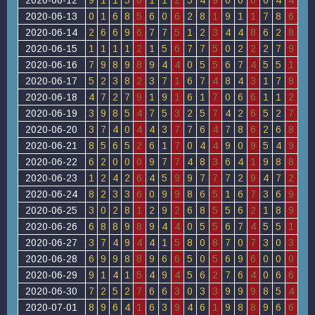
2020-06-13
0
1
6
8
5
6
0
6
2
8
1
9
1
1
7
8
6
2020-06-14
2
6
6
9
6
7
7
5
1
2
3
4
4
8
6
2
8
2020-06-15
1
1
1
1
2
1
5
6
7
7
5
0
2
2
2
7
9
2020-06-16
7
9
8
9
8
9
4
4
0
5
5
6
7
4
5
5
1
2020-06-17
5
2
3
8
2
3
7
1
6
7
4
8
4
3
1
7
8
2020-06-18
4
7
2
7
9
1
9
1
6
1
7
0
6
6
1
1
2
2020-06-19
3
9
8
5
4
7
5
3
2
5
7
4
2
6
5
2
7
2020-06-20
3
7
4
0
4
4
3
7
7
6
4
7
8
6
2
6
8
2020-06-21
8
5
6
5
2
6
1
7
0
4
4
9
0
9
5
4
9
2020-06-22
6
2
0
0
0
9
7
7
4
8
3
6
4
1
9
8
8
2020-06-23
1
2
4
2
6
4
5
9
9
7
7
7
2
9
4
7
2
2020-06-24
8
2
3
3
6
0
9
9
8
6
5
1
6
7
3
6
9
2020-06-25
3
0
2
8
1
2
9
2
6
8
5
5
6
2
1
8
9
2020-06-26
6
8
8
9
8
9
4
4
0
5
5
6
7
4
5
5
1
2020-06-27
3
7
4
9
4
4
1
5
8
0
8
7
0
7
3
0
3
2020-06-28
6
9
9
8
8
9
6
6
5
0
5
6
9
6
0
0
0
2020-06-29
9
1
4
1
5
4
9
4
5
6
2
7
6
4
0
6
6
2020-06-30
7
2
5
2
7
6
6
3
0
3
3
9
9
9
8
5
4
2020-07-01
8
9
6
4
1
6
3
9
4
6
1
9
8
8
9
6
6