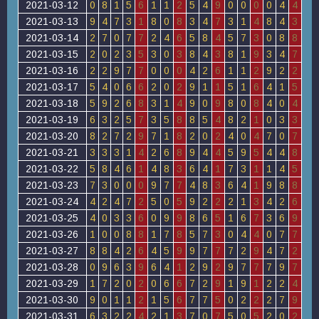
2021-03-12
0
8
1
5
6
1
1
2
5
4
9
0
0
0
0
4
4
2021-03-13
9
4
7
3
1
8
0
8
3
4
7
3
1
4
8
4
3
2021-03-14
2
7
0
7
7
2
4
6
5
8
4
5
7
3
0
8
8
2021-03-15
2
0
2
3
5
3
0
3
8
4
3
8
1
9
3
4
7
2021-03-16
2
2
9
7
7
0
0
0
4
2
6
1
1
2
9
2
2
2021-03-17
5
4
0
6
6
2
0
2
9
1
1
5
1
6
4
1
5
2021-03-18
5
9
2
6
8
3
1
4
9
0
9
8
0
8
4
0
4
2021-03-19
6
3
2
5
7
3
5
8
8
5
4
8
2
1
0
3
3
2021-03-20
8
2
7
2
9
7
1
8
2
0
2
4
0
4
7
0
7
2021-03-21
3
3
3
1
4
2
6
8
9
4
4
5
9
5
4
4
8
2021-03-22
5
8
4
6
1
4
8
3
6
4
1
7
3
1
1
4
5
2021-03-23
7
3
0
0
0
9
7
7
4
8
3
6
4
1
9
8
8
2021-03-24
4
2
4
7
2
5
0
5
9
2
2
2
1
3
4
2
6
2021-03-25
4
0
3
3
6
0
9
9
8
6
5
1
6
7
3
6
9
2021-03-26
1
0
0
8
8
1
7
8
5
7
3
0
4
4
0
7
7
2021-03-27
8
8
4
2
6
4
5
9
9
7
7
7
2
9
4
7
2
2021-03-28
0
9
6
3
9
6
4
1
2
9
2
9
7
7
7
9
7
2021-03-29
1
7
2
0
2
0
6
6
7
2
9
1
9
1
2
2
4
2021-03-30
9
0
1
1
2
1
5
6
7
7
5
0
2
2
2
7
9
2021-03-31
6
3
2
2
4
2
1
3
7
0
7
5
0
5
2
0
2