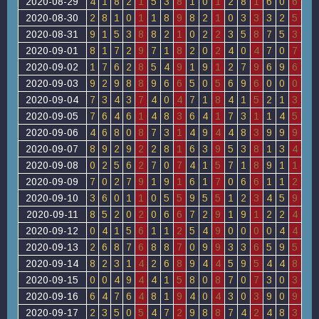
2020-08-29
4
1
8
2
1
5
3
8
1
0
1
2
8
1
6
0
6
2020-08-30
2
8
1
0
1
1
8
9
8
2
1
0
3
3
3
2
5
2020-08-31
9
1
5
3
8
8
2
1
0
2
2
3
5
8
7
5
3
2020-09-01
8
1
7
2
9
7
1
8
2
0
2
4
0
4
7
0
7
2020-09-02
1
7
6
2
8
5
4
9
1
9
1
2
7
9
6
9
6
2020-09-03
9
2
9
8
8
9
6
6
5
0
5
6
9
6
0
0
0
2020-09-04
7
3
4
3
7
4
0
4
7
1
8
4
1
5
2
1
3
2020-09-05
7
6
4
6
1
4
8
3
6
4
1
7
3
1
1
4
5
2020-09-06
4
6
8
0
8
7
3
1
4
9
4
4
8
3
9
9
9
2020-09-07
8
9
2
9
2
2
8
1
6
3
9
5
3
8
1
3
4
2020-09-08
0
2
5
6
2
7
0
7
4
1
5
7
1
8
9
1
1
2020-09-09
7
0
2
7
9
1
9
1
6
1
7
0
6
6
1
1
2
2020-09-10
3
6
0
1
1
0
5
5
9
5
5
1
2
3
4
5
9
2020-09-11
8
5
2
0
2
0
6
6
7
2
9
1
9
1
2
2
4
2020-09-12
0
4
1
5
6
1
1
2
5
4
9
0
0
0
0
4
4
2020-09-13
2
6
8
7
6
8
8
7
0
9
9
3
3
6
5
9
5
2020-09-14
8
2
3
1
4
2
6
8
9
4
4
5
9
5
4
4
8
2020-09-15
0
0
4
9
4
4
1
5
8
0
8
7
0
7
3
0
3
2020-09-16
6
4
7
6
4
8
1
9
4
0
4
3
0
3
9
0
9
2020-09-17
2
3
5
0
5
4
7
2
9
8
8
7
4
2
4
8
3