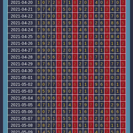
2021-04-20
1
0
7
2
9
7
1
8
2
0
2
4
0
4
7
0
7
2021-04-21
9
7
4
7
2
5
0
5
9
2
2
2
1
3
4
2
6
2021-04-22
3
7
9
0
9
9
3
3
2
6
8
6
8
5
7
6
4
2021-04-23
1
3
8
3
2
5
9
5
3
6
9
2
6
8
8
6
5
2021-04-24
7
9
6
4
1
6
3
9
4
6
1
9
8
8
9
6
6
2021-04-25
6
6
7
3
1
8
0
8
3
4
7
3
1
4
8
4
3
2021-04-26
1
9
2
7
9
1
9
1
6
1
7
0
6
6
1
1
2
2021-04-27
9
9
0
6
6
2
0
2
9
1
1
5
1
6
4
1
5
2021-04-28
8
4
5
6
2
7
0
7
4
1
5
7
1
8
9
1
1
2021-04-29
8
7
6
1
7
6
5
2
2
7
9
9
2
2
7
7
5
2021-04-30
0
9
9
6
6
9
8
8
1
4
5
6
3
9
6
4
1
2021-05-01
8
9
2
5
7
3
5
8
8
5
4
8
2
1
0
3
3
2021-05-02
8
0
7
7
5
6
9
6
1
1
2
9
6
6
6
1
7
2021-05-03
4
5
9
3
3
9
0
9
2
1
3
6
1
7
7
1
8
2021-05-04
6
9
9
6
6
9
8
8
1
4
5
6
3
9
6
4
1
2021-05-05
4
7
1
3
4
1
4
5
7
9
7
0
7
7
2
9
2
2021-05-06
6
0
7
4
2
5
7
3
1
6
7
2
4
6
6
6
3
2021-05-07
8
8
5
1
6
5
5
1
4
5
9
2
2
4
9
5
5
2021-05-08
3
8
2
7
9
1
9
1
6
1
7
0
6
6
1
1
2
2021-05-09
1
4
5
7
3
7
4
2
0
8
8
4
7
2
5
8
4