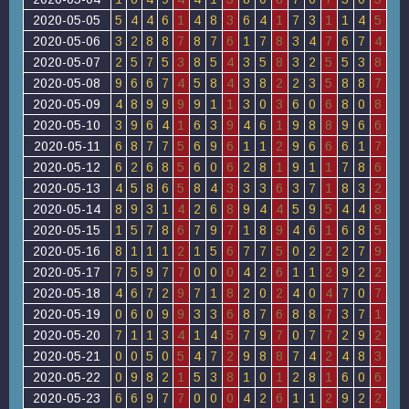
2020-05-05
5
4
4
6
1
4
8
3
6
4
1
7
3
1
1
4
5
2020-05-06
3
2
8
8
7
8
7
6
1
7
8
3
4
7
6
7
4
2020-05-07
2
5
7
5
3
8
5
4
3
5
8
3
2
5
5
3
8
2020-05-08
9
6
6
7
4
5
8
4
3
8
2
2
3
5
8
8
7
2020-05-09
4
8
9
9
9
9
1
1
3
0
3
6
0
6
8
0
8
2020-05-10
3
9
6
4
1
6
3
9
4
6
1
9
8
8
9
6
6
2020-05-11
6
8
7
7
5
6
9
6
1
1
2
9
6
6
6
1
7
2020-05-12
6
2
6
8
5
6
0
6
2
8
1
9
1
1
7
8
6
2020-05-13
4
5
8
6
5
8
4
3
3
3
6
3
7
1
8
3
2
2020-05-14
8
9
3
1
4
2
6
8
9
4
4
5
9
5
4
4
8
2020-05-15
1
5
7
8
6
7
9
7
1
8
9
4
6
1
6
8
5
2020-05-16
8
1
1
1
2
1
5
6
7
7
5
0
2
2
2
7
9
2020-05-17
7
5
9
7
7
0
0
0
4
2
6
1
1
2
9
2
2
2020-05-18
4
6
7
2
9
7
1
8
2
0
2
4
0
4
7
0
7
2020-05-19
0
6
0
9
9
3
3
6
8
7
6
8
8
7
3
7
1
2020-05-20
7
1
1
3
4
1
4
5
7
9
7
0
7
7
2
9
2
2020-05-21
0
0
5
0
5
4
7
2
9
8
8
7
4
2
4
8
3
2020-05-22
0
9
8
2
1
5
3
8
1
0
1
2
8
1
6
0
6
2020-05-23
6
6
9
7
7
0
0
0
4
2
6
1
1
2
9
2
2