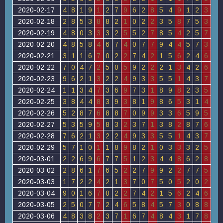
2020-02-17
4
8
1
9
1
2
7
9
6
2
8
5
4
9
1
2
3
2020-02-18
2
8
5
3
8
8
2
1
0
2
2
3
5
8
7
5
3
2020-02-19
4
8
0
3
3
3
2
5
5
2
7
8
5
4
2
5
7
2020-02-20
4
8
5
8
4
6
7
4
0
7
7
9
4
4
5
7
3
2020-02-21
3
1
1
6
7
0
2
2
7
4
2
1
5
6
2
4
6
2020-02-22
7
0
4
7
2
5
0
5
9
2
2
2
1
3
4
2
6
2020-02-23
9
6
2
1
3
2
2
4
9
3
3
5
5
1
4
3
7
2020-02-24
1
1
3
4
7
3
6
9
7
3
1
8
9
8
2
3
5
2020-02-25
3
8
4
4
8
3
9
3
8
1
9
8
6
5
3
1
4
2020-02-26
5
2
8
7
6
8
8
7
0
9
9
3
3
6
5
9
5
2020-02-27
5
3
5
9
5
8
3
2
3
7
1
3
8
2
8
7
6
2020-02-28
7
6
2
1
3
2
2
4
9
3
3
5
5
1
4
3
7
2020-02-29
5
7
1
0
1
1
8
9
8
2
1
0
3
3
3
2
5
2020-03-01
2
2
6
9
6
7
7
5
1
2
3
4
4
8
6
2
8
2020-03-02
2
8
6
1
7
6
5
2
2
7
9
9
2
2
7
7
5
2020-03-03
1
7
2
2
4
2
1
3
7
0
7
5
0
5
2
0
2
2020-03-04
9
0
1
6
7
0
2
2
7
4
2
1
5
6
2
4
6
2020-03-05
2
5
0
7
7
2
4
6
5
8
4
5
7
3
0
8
8
2020-03-06
4
8
3
8
2
3
7
1
6
7
4
8
4
3
1
7
8