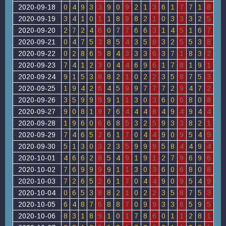
2020-09-18
0
4
9
3
3
9
0
9
2
1
3
6
1
7
7
1
8
2020-09-19
3
4
1
0
1
1
8
9
8
2
1
0
3
3
3
2
5
2020-09-20
2
7
2
4
6
0
7
7
6
6
3
1
4
5
1
6
7
2020-09-21
0
4
7
5
3
8
5
4
3
5
8
3
2
5
5
3
8
2020-09-22
0
2
8
6
5
8
4
3
3
3
6
3
7
1
8
3
2
2020-09-23
7
4
1
2
3
0
4
4
6
9
6
1
7
8
1
9
1
2020-09-24
9
1
5
3
8
8
2
1
0
2
2
3
5
8
7
5
3
2020-09-25
1
9
4
2
6
4
5
9
9
7
7
7
2
9
4
7
2
2020-09-26
3
5
9
9
9
9
1
1
3
0
3
6
0
6
8
0
8
2020-09-27
9
0
8
1
9
7
6
4
4
4
8
4
9
4
9
4
4
2020-09-28
1
9
6
0
6
6
8
5
3
2
5
9
3
3
8
2
1
2020-09-29
7
4
6
5
2
6
1
7
0
4
4
9
0
9
5
4
9
2020-09-30
5
1
3
0
3
2
3
5
9
9
9
5
8
4
4
9
4
2020-10-01
4
6
6
2
8
5
4
9
1
9
1
2
7
9
6
9
6
2020-10-02
7
6
9
9
9
9
1
1
3
0
3
6
0
6
8
0
8
2020-10-03
7
2
6
5
2
6
1
7
0
4
4
9
0
9
5
4
9
2020-10-04
0
6
5
3
8
8
2
1
0
2
2
3
5
8
7
5
3
2020-10-05
6
4
8
7
6
8
8
7
0
9
9
3
3
6
5
9
5
2020-10-06
8
3
1
8
9
1
0
1
7
8
6
0
1
1
2
8
1