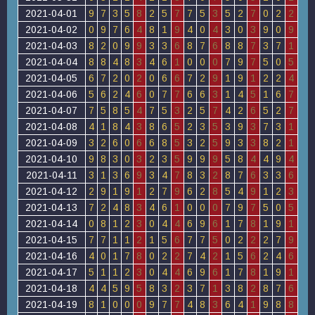
2021-04-01
9
7
3
5
8
2
5
7
7
5
3
5
2
7
0
2
2
2021-04-02
0
9
7
6
4
8
1
9
4
0
4
3
0
3
9
0
9
2021-04-03
8
2
0
9
9
3
3
6
8
7
6
8
8
7
3
7
1
2021-04-04
8
8
4
8
3
4
6
1
0
0
0
7
9
7
5
0
5
2021-04-05
6
7
2
0
2
0
6
6
7
2
9
1
9
1
2
2
4
2021-04-06
5
6
2
4
6
0
7
7
6
6
3
1
4
5
1
6
7
2021-04-07
7
5
8
5
4
7
5
3
2
5
7
4
2
6
5
2
7
2021-04-08
4
1
8
4
3
8
6
5
2
3
5
3
9
3
7
3
1
2021-04-09
3
2
6
0
6
6
8
5
3
2
5
9
3
3
8
2
1
2021-04-10
9
8
3
0
3
2
3
5
9
9
9
5
8
4
4
9
4
2021-04-11
3
1
3
6
9
3
4
7
8
3
2
8
7
6
3
3
6
2021-04-12
2
9
1
9
1
2
7
9
6
2
8
5
4
9
1
2
3
2021-04-13
7
2
4
8
3
4
6
1
0
0
0
7
9
7
5
0
5
2021-04-14
0
8
1
2
3
0
4
4
6
9
6
1
7
8
1
9
1
2021-04-15
7
7
1
1
2
1
5
6
7
7
5
0
2
2
2
7
9
2021-04-16
4
0
1
7
8
0
2
2
7
4
2
1
5
6
2
4
6
2021-04-17
5
1
1
2
3
0
4
4
6
9
6
1
7
8
1
9
1
2021-04-18
4
4
5
9
5
8
3
2
3
7
1
3
8
2
8
7
6
2021-04-19
8
1
0
0
0
9
7
7
4
8
3
6
4
1
9
8
8