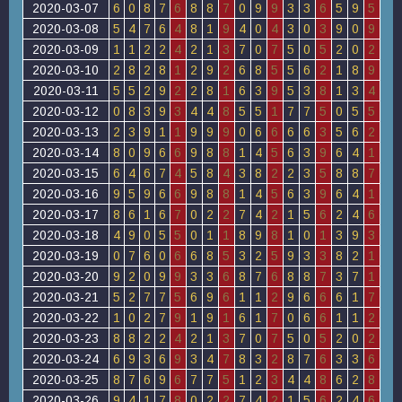
2020-03-07
6
0
8
7
6
8
8
7
0
9
9
3
3
6
5
9
5
2020-03-08
5
4
7
6
4
8
1
9
4
0
4
3
0
3
9
0
9
2020-03-09
1
1
2
2
4
2
1
3
7
0
7
5
0
5
2
0
2
2020-03-10
2
8
2
8
1
2
9
2
6
8
5
5
6
2
1
8
9
2020-03-11
5
5
2
9
2
2
8
1
6
3
9
5
3
8
1
3
4
2020-03-12
0
8
3
9
3
4
4
8
5
5
1
7
7
5
0
5
5
2020-03-13
2
3
9
1
1
9
9
9
0
6
6
6
6
3
5
6
2
2020-03-14
8
0
9
6
6
9
8
8
1
4
5
6
3
9
6
4
1
2020-03-15
6
4
6
7
4
5
8
4
3
8
2
2
3
5
8
8
7
2020-03-16
9
5
9
6
6
9
8
8
1
4
5
6
3
9
6
4
1
2020-03-17
8
6
1
6
7
0
2
2
7
4
2
1
5
6
2
4
6
2020-03-18
4
9
0
5
5
0
1
1
8
9
8
1
0
1
3
9
3
2020-03-19
0
7
6
0
6
6
8
5
3
2
5
9
3
3
8
2
1
2020-03-20
9
2
0
9
9
3
3
6
8
7
6
8
8
7
3
7
1
2020-03-21
5
2
7
7
5
6
9
6
1
1
2
9
6
6
6
1
7
2020-03-22
1
0
2
7
9
1
9
1
6
1
7
0
6
6
1
1
2
2020-03-23
8
8
2
2
4
2
1
3
7
0
7
5
0
5
2
0
2
2020-03-24
6
9
3
6
9
3
4
7
8
3
2
8
7
6
3
3
6
2020-03-25
8
7
6
9
6
7
7
5
1
2
3
4
4
8
6
2
8
2020-03-26
9
4
1
7
8
0
2
2
7
4
2
1
5
6
2
4
6