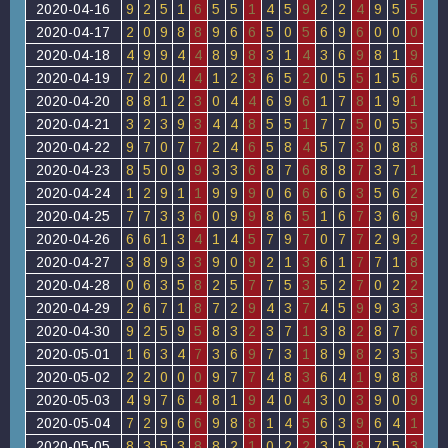
2020-04-16
9
2
5
1
6
5
5
1
4
5
9
2
2
4
9
5
5
2020-04-17
2
0
9
8
8
9
6
6
5
0
5
6
9
6
0
0
0
2020-04-18
4
9
9
4
4
8
9
8
3
1
4
3
6
9
8
1
9
2020-04-19
7
2
0
4
4
1
2
3
6
5
2
0
5
5
1
5
6
2020-04-20
8
8
1
2
3
0
4
4
6
9
6
1
7
8
1
9
1
2020-04-21
3
2
3
9
3
4
4
8
5
5
1
7
7
5
0
5
5
2020-04-22
9
7
0
7
7
2
4
6
5
8
4
5
7
3
0
8
8
2020-04-23
8
5
0
9
9
3
3
6
8
7
6
8
8
7
3
7
1
2020-04-24
1
2
9
1
1
9
9
9
0
6
6
6
6
3
5
6
2
2020-04-25
7
7
3
3
6
0
9
9
8
6
5
1
6
7
3
6
9
2020-04-26
6
6
1
3
4
1
4
5
7
9
7
0
7
7
2
9
2
2020-04-27
3
8
9
3
3
9
0
9
2
1
3
6
1
7
7
1
8
2020-04-28
0
6
3
5
8
2
5
7
7
5
3
5
2
7
0
2
2
2020-04-29
2
6
7
1
8
7
2
9
4
3
7
4
5
9
9
3
3
2020-04-30
9
2
5
9
5
8
3
2
3
7
1
3
8
2
8
7
6
2020-05-01
1
6
3
4
7
3
6
9
7
3
1
8
9
8
2
3
5
2020-05-02
2
2
0
0
0
9
7
7
4
8
3
6
4
1
9
8
8
2020-05-03
4
9
7
6
4
8
1
9
4
0
4
3
0
3
9
0
9
2020-05-04
7
2
9
6
6
9
8
8
1
4
5
6
3
9
6
4
1
2020-05-05
8
3
5
3
8
8
2
1
0
2
2
3
5
8
7
5
3