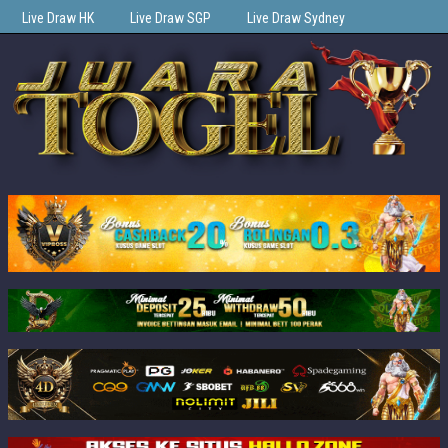
Live Draw HK
Live Draw SGP
Live Draw Sydney