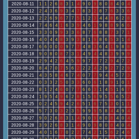
2020-08-11
1
1
2
6
8
3
1
4
9
0
9
8
0
8
4
0
4
2020-08-12
2
4
3
6
9
3
4
7
8
3
2
8
7
6
3
3
6
2020-08-13
2
2
6
9
6
7
7
5
1
2
3
4
4
8
6
2
8
2020-08-14
7
4
6
4
1
6
3
9
4
6
1
9
8
8
9
6
6
2020-08-15
3
3
0
9
9
3
3
6
8
7
6
8
8
7
3
7
1
2020-08-16
4
0
4
4
8
3
9
3
8
1
9
8
6
5
3
1
4
2020-08-17
6
6
0
0
0
9
7
7
4
8
3
6
4
1
9
8
8
2020-08-18
9
0
8
0
8
7
3
1
4
9
4
4
8
3
9
9
9
2020-08-19
2
9
4
2
6
4
5
9
9
7
7
7
2
9
4
7
2
2020-08-20
8
4
7
0
7
5
6
2
2
2
4
2
9
2
7
2
9
2020-08-21
4
3
5
8
4
6
7
4
0
7
7
9
4
4
5
7
3
2020-08-22
0
3
3
2
5
0
3
3
6
0
6
1
8
9
1
0
1
2020-08-23
8
1
2
4
6
0
7
7
6
6
3
1
4
5
1
6
7
2020-08-24
1
9
5
4
9
6
2
8
1
5
6
9
5
5
6
5
2
2020-08-25
0
2
4
5
9
4
2
6
5
1
6
7
5
3
0
1
1
2020-08-26
5
7
3
0
3
2
3
5
9
9
9
5
8
4
4
9
4
2020-08-27
9
0
2
6
8
3
1
4
9
0
9
8
0
8
4
0
4
2020-08-28
3
9
2
6
8
3
1
4
9
0
9
8
0
8
4
0
4
2020-08-29
4
0
1
6
7
0
2
2
7
4
2
1
5
6
2
4
6