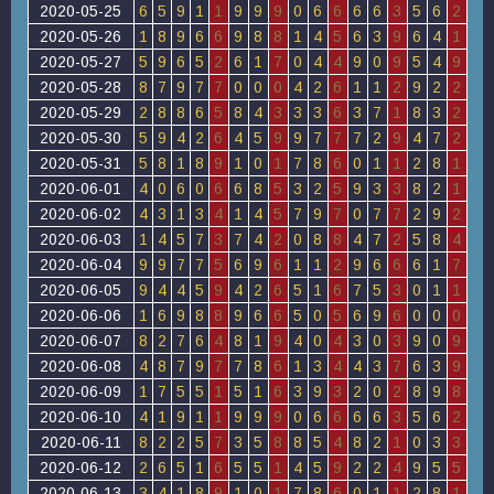
2020-05-25
6
5
9
1
1
9
9
9
0
6
6
6
6
3
5
6
2
2020-05-26
1
8
9
6
6
9
8
8
1
4
5
6
3
9
6
4
1
2020-05-27
5
9
6
5
2
6
1
7
0
4
4
9
0
9
5
4
9
2020-05-28
8
7
9
7
7
0
0
0
4
2
6
1
1
2
9
2
2
2020-05-29
2
8
8
6
5
8
4
3
3
3
6
3
7
1
8
3
2
2020-05-30
5
9
4
2
6
4
5
9
9
7
7
7
2
9
4
7
2
2020-05-31
5
8
1
8
9
1
0
1
7
8
6
0
1
1
2
8
1
2020-06-01
4
0
6
0
6
6
8
5
3
2
5
9
3
3
8
2
1
2020-06-02
4
3
1
3
4
1
4
5
7
9
7
0
7
7
2
9
2
2020-06-03
1
4
5
7
3
7
4
2
0
8
8
4
7
2
5
8
4
2020-06-04
9
9
7
7
5
6
9
6
1
1
2
9
6
6
6
1
7
2020-06-05
9
4
4
5
9
4
2
6
5
1
6
7
5
3
0
1
1
2020-06-06
1
6
9
8
8
9
6
6
5
0
5
6
9
6
0
0
0
2020-06-07
8
2
7
6
4
8
1
9
4
0
4
3
0
3
9
0
9
2020-06-08
4
8
7
9
7
7
8
6
1
3
4
4
3
7
6
3
9
2020-06-09
1
7
5
5
1
5
1
6
3
9
3
2
0
2
8
9
8
2020-06-10
4
1
9
1
1
9
9
9
0
6
6
6
6
3
5
6
2
2020-06-11
8
2
2
5
7
3
5
8
8
5
4
8
2
1
0
3
3
2020-06-12
2
6
5
1
6
5
5
1
4
5
9
2
2
4
9
5
5
2020-06-13
3
4
1
8
9
1
0
1
7
8
6
0
1
1
2
8
1