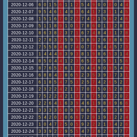
2020-12-06
6
0
1
5
6
1
1
2
5
4
9
0
0
0
0
4
4
2020-12-07
9
5
4
6
1
4
8
3
6
4
1
7
3
1
1
4
5
2020-12-08
1
5
1
6
7
0
2
2
7
4
2
1
5
6
2
4
6
2020-12-09
5
1
1
8
9
1
0
1
7
8
6
0
1
1
2
8
1
2020-12-10
8
6
3
8
2
3
7
1
6
7
4
8
4
3
1
7
8
2020-12-11
2
7
8
3
2
5
9
5
3
6
9
2
6
8
8
6
5
2020-12-12
7
5
5
8
4
6
7
4
0
7
7
9
4
4
5
7
3
2020-12-13
1
4
4
4
8
3
9
3
8
1
9
8
6
5
3
1
4
2020-12-14
8
5
0
4
4
1
2
3
6
5
2
0
5
5
1
5
6
2020-12-15
8
7
6
5
2
6
1
7
0
4
4
9
0
9
5
4
9
2020-12-16
6
8
8
4
3
8
6
5
2
3
5
3
9
3
7
3
1
2020-12-17
6
1
8
5
4
7
5
3
2
5
7
4
2
6
5
2
7
2020-12-18
2
3
2
2
4
2
1
3
7
0
7
5
0
5
2
0
2
2020-12-19
7
5
2
2
4
2
1
3
7
0
7
5
0
5
2
0
2
2020-12-20
2
2
6
4
1
6
3
9
4
6
1
9
8
8
9
6
6
2020-12-21
3
3
3
3
6
0
9
9
8
6
5
1
6
7
3
6
9
2020-12-22
5
4
2
0
2
0
6
6
7
2
9
1
9
1
2
2
4
2020-12-23
1
0
4
7
2
5
0
5
9
2
2
2
1
3
4
2
6
2020-12-24
3
3
9
2
2
9
5
5
4
7
2
6
2
8
9
7
7