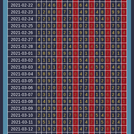
2021-02-22
6
7
4
6
1
4
8
3
6
4
1
7
3
1
1
4
5
2021-02-23
1
2
8
0
8
7
3
1
4
9
4
4
8
3
9
9
9
2021-02-24
7
2
1
9
1
2
7
9
6
2
8
5
4
9
1
2
3
2021-02-25
0
3
5
3
8
8
2
1
0
2
2
3
5
8
7
5
3
2021-02-26
1
1
3
0
3
2
3
5
9
9
9
5
8
4
4
9
4
2021-02-27
4
1
8
4
3
8
6
5
2
3
5
3
9
3
7
3
1
2021-02-28
4
3
0
7
7
2
4
6
5
8
4
5
7
3
0
8
8
2021-03-01
3
8
9
3
3
9
0
9
2
1
3
6
1
7
7
1
8
2021-03-02
5
1
1
5
6
1
1
2
5
4
9
0
0
0
0
4
4
2021-03-03
4
8
3
1
4
2
6
8
9
4
4
5
9
5
4
4
8
2021-03-04
5
8
9
7
7
0
0
0
4
2
6
1
1
2
9
2
2
2021-03-05
3
0
9
2
2
9
5
5
4
7
2
6
2
8
9
7
7
2021-03-06
6
1
2
0
2
0
6
6
7
2
9
1
9
1
2
2
4
2021-03-07
0
3
1
7
8
0
2
2
7
4
2
1
5
6
2
4
6
2021-03-08
6
4
9
6
6
9
8
8
1
4
5
6
3
9
6
4
1
2021-03-09
0
4
3
9
3
4
4
8
5
5
1
7
7
5
0
5
5
2021-03-10
2
3
1
9
1
2
7
9
6
2
8
5
4
9
1
2
3
2021-03-11
9
5
1
6
7
0
2
2
7
4
2
1
5
6
2
4
6
2021-03-12
3
1
9
2
2
9
5
5
4
7
2
6
2
8
9
7
7