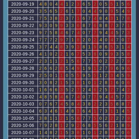
2020-09-19
4
8
0
4
4
1
2
3
6
5
2
0
5
5
1
5
6
2020-09-20
3
5
6
5
2
6
1
7
0
4
4
9
0
9
5
4
9
2020-09-21
7
5
3
8
2
3
7
1
6
7
4
8
4
3
1
7
8
2020-09-22
9
3
0
9
9
3
3
6
8
7
6
8
8
7
3
7
1
2020-09-23
9
7
5
8
4
6
7
4
0
7
7
9
4
4
5
7
3
2020-09-24
7
7
7
2
9
7
1
8
2
0
2
4
0
4
7
0
7
2020-09-25
3
7
4
4
8
3
9
3
8
1
9
8
6
5
3
1
4
2020-09-26
4
1
0
2
2
1
6
7
5
3
8
0
9
9
3
5
8
2020-09-27
2
3
1
1
2
1
5
6
7
7
5
0
2
2
2
7
9
2020-09-28
2
6
6
2
8
5
4
9
1
9
1
2
7
9
6
9
6
2020-09-29
2
5
0
1
1
0
5
5
9
5
5
1
2
3
4
5
9
2020-09-30
3
0
8
2
1
5
3
8
1
0
1
2
8
1
6
0
6
2020-10-01
1
6
6
6
3
5
2
7
2
4
6
2
5
7
7
4
2
2020-10-02
4
8
5
8
4
6
7
4
0
7
7
9
4
4
5
7
3
2020-10-03
0
7
6
7
4
5
8
4
3
8
2
2
3
5
8
8
7
2020-10-04
6
3
4
6
1
4
8
3
6
4
1
7
3
1
1
4
5
2020-10-05
3
8
1
1
2
1
5
6
7
7
5
0
2
2
2
7
9
2020-10-06
7
9
2
8
1
2
9
2
6
8
5
5
6
2
1
8
9
2020-10-07
1
4
8
2
1
5
3
8
1
0
1
2
8
1
6
0
6