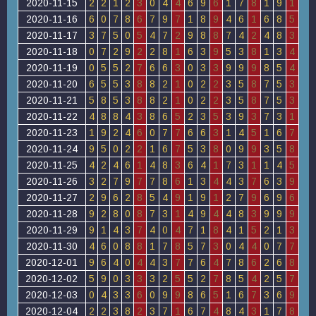
2020-11-15
2
2
1
2
3
0
4
4
6
9
6
1
7
8
1
9
1
2020-11-16
6
0
7
8
6
7
9
7
1
8
9
4
6
1
6
8
5
2020-11-17
3
7
5
0
5
4
7
2
9
8
8
7
4
2
4
8
3
2020-11-18
0
7
2
9
2
2
8
1
6
3
9
5
3
8
1
3
4
2020-11-19
0
5
5
2
7
6
6
3
0
3
3
9
9
9
8
5
4
2020-11-20
6
5
5
3
8
8
2
1
0
2
2
3
5
8
7
5
3
2020-11-21
5
8
5
3
8
8
2
1
0
2
2
3
5
8
7
5
3
2020-11-22
4
8
8
4
3
8
6
5
2
3
5
3
9
3
7
3
1
2020-11-23
1
9
2
4
6
0
7
7
6
6
3
1
4
5
1
6
7
2020-11-24
9
5
0
2
2
1
6
7
5
3
8
0
9
9
3
5
8
2020-11-25
4
2
4
6
1
4
8
3
6
4
1
7
3
1
1
4
5
2020-11-26
3
2
7
9
7
7
8
6
1
3
4
4
3
7
6
3
9
2020-11-27
2
9
6
2
8
5
4
9
1
9
1
2
7
9
6
9
6
2020-11-28
9
2
8
0
8
7
3
1
4
9
4
4
8
3
9
9
9
2020-11-29
9
1
4
3
7
4
0
4
7
1
8
4
1
5
2
1
3
2020-11-30
4
6
0
8
8
1
7
8
5
7
3
0
4
4
0
7
7
2020-12-01
9
6
4
0
4
4
3
7
7
6
4
7
8
6
2
6
8
2020-12-02
5
9
0
3
3
3
2
5
5
2
7
8
5
4
2
5
7
2020-12-03
0
4
3
3
6
0
9
9
8
6
5
1
6
7
3
6
9
2020-12-04
2
2
3
8
2
3
7
1
6
7
4
8
4
3
1
7
8