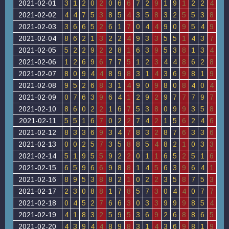
2021-02-01
3
1
2
0
2
0
6
6
7
2
9
1
9
1
2
2
4
2021-02-02
4
4
7
5
3
8
5
4
3
5
8
3
2
5
5
3
8
2021-02-03
3
6
6
5
2
6
1
7
0
4
4
9
0
9
5
4
9
2021-02-04
8
6
2
1
3
2
2
4
9
3
3
5
5
1
4
3
7
2021-02-05
5
2
2
9
2
2
8
1
6
3
9
5
3
8
1
3
4
2021-02-06
1
2
6
9
6
7
7
5
1
2
3
4
4
8
6
2
8
2021-02-07
8
0
9
4
4
8
9
8
3
1
4
3
6
9
8
1
9
2021-02-08
9
5
2
6
8
3
1
4
9
0
9
8
0
8
4
0
4
2021-02-09
0
7
6
3
9
6
4
1
2
9
2
9
7
7
7
9
7
2021-02-10
8
6
0
2
2
1
6
7
5
3
8
0
9
9
3
5
8
2021-02-11
5
5
1
6
7
0
2
2
7
4
2
1
5
6
2
4
6
2021-02-12
8
3
3
6
9
3
4
7
8
3
2
8
7
6
3
3
6
2021-02-13
0
0
2
5
7
3
5
8
8
5
4
8
2
1
0
3
3
2021-02-14
5
1
9
5
5
9
2
2
0
1
1
6
5
2
5
1
6
2021-02-15
6
5
9
6
6
9
8
8
1
4
5
6
3
9
6
4
1
2021-02-16
8
9
5
3
8
8
2
1
0
2
2
3
5
8
7
5
3
2021-02-17
2
3
0
8
8
1
7
8
5
7
3
0
4
4
0
7
7
2021-02-18
0
4
5
2
7
6
6
3
0
3
3
9
9
9
8
5
4
2021-02-19
4
1
8
3
2
5
9
5
3
6
9
2
6
8
8
6
5
2021-02-20
4
3
9
4
4
8
9
8
3
1
4
3
6
9
8
1
9