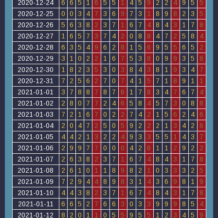
2020-12-24
6
6
5
1
6
5
5
1
4
5
9
2
2
4
9
5
5
2020-12-25
0
0
3
4
7
3
6
9
7
3
1
8
9
8
2
3
5
2020-12-26
5
6
3
8
2
3
7
1
6
7
4
8
4
3
1
7
8
2020-12-27
1
6
5
7
3
7
4
2
0
8
8
4
7
2
5
8
4
2020-12-28
6
3
5
4
9
6
2
8
1
5
6
9
5
5
6
5
2
2020-12-29
3
1
0
2
2
1
6
7
5
3
8
0
9
9
3
5
8
2020-12-30
1
8
2
3
5
3
0
3
8
4
3
8
1
9
3
4
7
2020-12-31
7
2
5
6
2
7
0
7
4
1
5
7
1
8
9
1
1
2021-01-01
3
7
8
8
7
8
7
6
1
7
8
3
4
7
6
7
4
2021-01-02
2
8
0
7
7
2
4
6
5
8
4
5
7
3
0
8
8
2021-01-03
7
2
1
6
7
0
2
2
7
4
2
1
5
6
2
4
6
2021-01-04
2
0
4
7
2
5
0
5
9
2
2
2
1
3
4
2
6
2021-01-05
4
4
2
1
3
2
2
4
9
3
3
5
5
1
4
3
7
2021-01-06
2
9
9
7
7
0
0
0
4
2
6
1
1
2
9
2
2
2021-01-07
2
6
3
8
2
3
7
1
6
7
4
8
4
3
1
7
8
2021-01-08
2
6
1
0
1
1
8
9
8
2
1
0
3
3
3
2
5
2021-01-09
7
2
9
4
4
8
9
8
3
1
4
3
6
9
8
1
9
2021-01-10
4
4
3
8
2
3
7
1
6
7
4
8
4
3
1
7
8
2021-01-11
6
6
5
2
7
6
6
3
0
3
3
9
9
9
8
5
4
2021-01-12
8
2
0
1
1
0
5
5
9
5
5
1
2
3
4
5
9