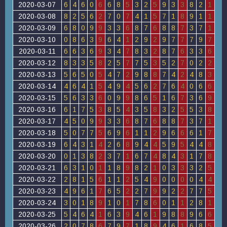
2020-03-07
6
4
6
0
6
6
8
5
3
2
5
9
3
3
8
2
1
2020-03-08
8
2
5
6
2
7
0
7
4
1
5
7
1
8
9
1
1
2020-03-09
6
8
0
9
9
3
3
6
8
7
6
8
8
7
3
7
1
2020-03-10
0
8
6
3
9
6
4
1
2
9
2
9
7
7
7
9
7
2020-03-11
6
6
3
6
9
3
4
7
8
3
2
8
7
6
3
3
6
2020-03-12
8
3
3
5
8
2
5
7
7
5
3
5
2
7
0
2
2
2020-03-13
5
6
5
0
5
4
7
2
9
8
8
7
4
2
4
8
3
2020-03-14
4
6
4
1
5
4
9
4
5
6
2
7
6
4
0
6
6
2020-03-15
5
6
3
3
6
0
9
9
8
6
5
1
6
7
3
6
9
2020-03-16
6
1
7
5
3
8
5
4
3
5
8
3
2
5
5
3
8
2020-03-17
4
5
0
9
9
3
3
6
8
7
6
8
8
7
3
7
1
2020-03-18
5
0
7
7
5
6
9
6
1
1
2
9
6
6
6
1
7
2020-03-19
6
4
3
1
4
2
6
8
9
4
4
5
9
5
4
4
8
2020-03-20
0
1
3
8
2
3
7
1
6
7
4
8
4
3
1
7
8
2020-03-21
6
3
1
0
1
1
8
9
8
2
1
0
3
3
3
2
5
2020-03-22
2
8
1
5
6
1
1
2
5
4
9
0
0
0
0
4
4
2020-03-23
4
9
6
1
7
6
5
2
2
7
9
9
2
2
7
7
5
2020-03-24
3
0
1
8
9
1
0
1
7
8
6
0
1
1
2
8
1
2020-03-25
5
4
6
4
1
6
3
9
4
6
1
9
8
8
9
6
6
2020-03-26
2
0
7
8
6
7
9
7
1
8
9
4
6
1
6
8
5