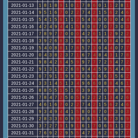
2021-01-13
1
8
1
8
9
1
0
1
7
8
6
0
1
1
2
8
1
2021-01-14
9
5
1
6
7
0
2
2
7
4
2
1
5
6
2
4
6
2021-01-15
5
4
1
5
6
1
1
2
5
4
9
0
0
0
0
4
4
2021-01-16
4
2
4
9
4
4
1
5
8
0
8
7
0
7
3
0
3
2021-01-17
7
8
9
7
7
0
0
0
4
2
6
1
1
2
9
2
2
2021-01-18
3
9
2
6
8
3
1
4
9
0
9
8
0
8
4
0
4
2021-01-19
5
4
0
8
8
1
7
8
5
7
3
0
4
4
0
7
7
2021-01-20
0
4
3
8
2
3
7
1
6
7
4
8
4
3
1
7
8
2021-01-21
9
8
4
2
6
4
5
9
9
7
7
7
2
9
4
7
2
2021-01-22
9
1
3
1
4
2
6
8
9
4
4
5
9
5
4
4
8
2021-01-23
0
7
9
1
1
9
9
9
0
6
6
6
6
3
5
6
2
2021-01-24
3
3
1
4
5
1
3
4
9
6
6
0
8
8
4
6
1
2021-01-25
8
8
5
5
1
5
1
6
3
9
3
2
0
2
8
9
8
2021-01-26
7
8
4
7
2
5
0
5
9
2
2
2
1
3
4
2
6
2021-01-27
4
6
1
6
7
0
2
2
7
4
2
1
5
6
2
4
6
2021-01-28
9
3
4
9
4
4
1
5
8
0
8
7
0
7
3
0
3
2021-01-29
2
8
3
3
6
0
9
9
8
6
5
1
6
7
3
6
9
2021-01-30
3
7
2
7
9
1
9
1
6
1
7
0
6
6
1
1
2
2021-01-31
7
6
9
2
2
9
5
5
4
7
2
6
2
8
9
7
7