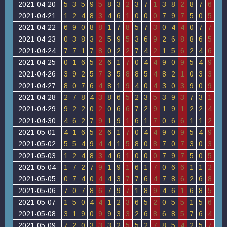
2021-04-20
5
3
5
9
5
8
3
2
3
7
1
3
8
2
8
7
6
2021-04-21
1
2
4
8
3
4
6
1
0
0
0
7
9
7
5
0
5
2021-04-22
6
9
0
8
8
1
7
8
5
7
3
0
4
4
0
7
7
2021-04-23
0
3
8
3
2
5
9
5
3
6
9
2
6
8
8
6
5
2021-04-24
7
7
1
7
8
0
2
2
7
4
2
1
5
6
2
4
6
2021-04-25
0
1
6
5
2
6
1
7
0
4
4
9
0
9
5
4
9
2021-04-26
3
9
2
5
7
3
5
8
8
5
4
8
2
1
0
3
3
2021-04-27
8
0
7
6
4
8
1
9
4
0
4
3
0
3
9
0
9
2021-04-28
2
7
8
4
3
8
6
5
2
3
5
3
9
3
7
3
1
2021-04-29
9
2
2
0
2
0
6
6
7
2
9
1
9
1
2
2
4
2021-04-30
4
6
2
7
9
1
9
1
6
1
7
0
6
6
1
1
2
2021-05-01
4
1
6
5
2
6
1
7
0
4
4
9
0
9
5
4
9
2021-05-02
5
5
4
9
4
4
1
5
8
0
8
7
0
7
3
0
3
2021-05-03
1
2
4
8
3
4
6
1
0
0
0
7
9
7
5
0
5
2021-05-04
1
7
2
7
9
1
9
1
6
1
7
0
6
6
1
1
2
2021-05-05
0
7
4
0
4
4
3
7
7
6
4
7
8
6
2
6
8
2021-05-06
7
0
7
8
6
7
9
7
1
8
9
4
6
1
6
8
5
2021-05-07
1
5
0
4
4
1
2
3
6
5
2
0
5
5
1
5
6
2021-05-08
3
1
9
0
9
9
3
3
2
6
8
6
8
5
7
6
4
2021-05-09
7
2
0
3
3
3
2
5
5
2
7
8
5
4
2
5
7