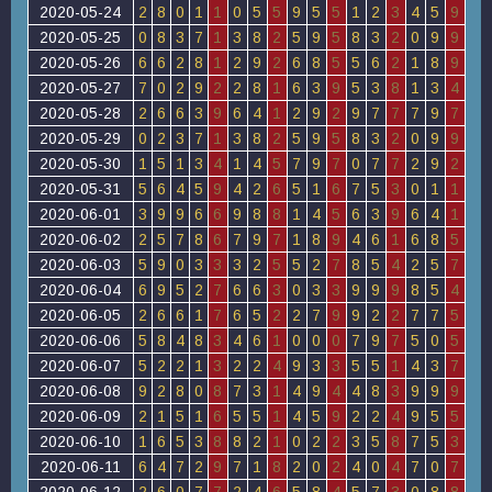
2020-05-24
2
8
0
1
1
0
5
5
9
5
5
1
2
3
4
5
9
2020-05-25
0
8
3
7
1
3
8
2
5
9
5
8
3
2
0
9
9
2020-05-26
6
6
2
8
1
2
9
2
6
8
5
5
6
2
1
8
9
2020-05-27
7
0
2
9
2
2
8
1
6
3
9
5
3
8
1
3
4
2020-05-28
2
6
6
3
9
6
4
1
2
9
2
9
7
7
7
9
7
2020-05-29
0
2
3
7
1
3
8
2
5
9
5
8
3
2
0
9
9
2020-05-30
1
5
1
3
4
1
4
5
7
9
7
0
7
7
2
9
2
2020-05-31
5
6
4
5
9
4
2
6
5
1
6
7
5
3
0
1
1
2020-06-01
3
9
9
6
6
9
8
8
1
4
5
6
3
9
6
4
1
2020-06-02
2
5
7
8
6
7
9
7
1
8
9
4
6
1
6
8
5
2020-06-03
5
9
0
3
3
3
2
5
5
2
7
8
5
4
2
5
7
2020-06-04
6
9
5
2
7
6
6
3
0
3
3
9
9
9
8
5
4
2020-06-05
2
6
6
1
7
6
5
2
2
7
9
9
2
2
7
7
5
2020-06-06
5
8
4
8
3
4
6
1
0
0
0
7
9
7
5
0
5
2020-06-07
5
2
2
1
3
2
2
4
9
3
3
5
5
1
4
3
7
2020-06-08
9
2
8
0
8
7
3
1
4
9
4
4
8
3
9
9
9
2020-06-09
2
1
5
1
6
5
5
1
4
5
9
2
2
4
9
5
5
2020-06-10
1
6
5
3
8
8
2
1
0
2
2
3
5
8
7
5
3
2020-06-11
6
4
7
2
9
7
1
8
2
0
2
4
0
4
7
0
7
2020-06-12
2
6
0
7
7
2
4
6
5
8
4
5
7
3
0
8
8