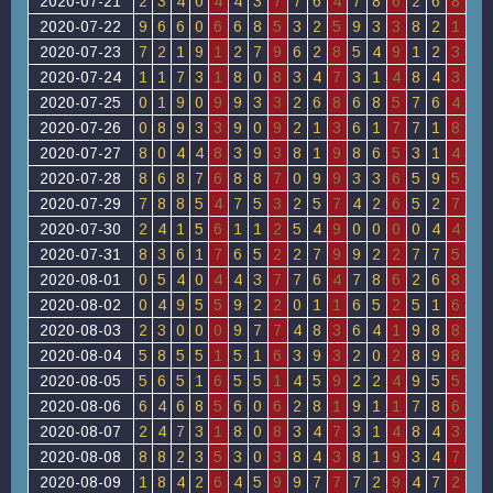
2020-07-21
2
3
4
0
4
4
3
7
7
6
4
7
8
6
2
6
8
2020-07-22
9
6
6
0
6
6
8
5
3
2
5
9
3
3
8
2
1
2020-07-23
7
2
1
9
1
2
7
9
6
2
8
5
4
9
1
2
3
2020-07-24
1
1
7
3
1
8
0
8
3
4
7
3
1
4
8
4
3
2020-07-25
0
1
9
0
9
9
3
3
2
6
8
6
8
5
7
6
4
2020-07-26
0
8
9
3
3
9
0
9
2
1
3
6
1
7
7
1
8
2020-07-27
8
0
4
4
8
3
9
3
8
1
9
8
6
5
3
1
4
2020-07-28
8
6
8
7
6
8
8
7
0
9
9
3
3
6
5
9
5
2020-07-29
7
8
8
5
4
7
5
3
2
5
7
4
2
6
5
2
7
2020-07-30
2
4
1
5
6
1
1
2
5
4
9
0
0
0
0
4
4
2020-07-31
8
3
6
1
7
6
5
2
2
7
9
9
2
2
7
7
5
2020-08-01
0
5
4
0
4
4
3
7
7
6
4
7
8
6
2
6
8
2020-08-02
0
4
9
5
5
9
2
2
0
1
1
6
5
2
5
1
6
2020-08-03
2
3
0
0
0
9
7
7
4
8
3
6
4
1
9
8
8
2020-08-04
5
8
5
5
1
5
1
6
3
9
3
2
0
2
8
9
8
2020-08-05
5
6
5
1
6
5
5
1
4
5
9
2
2
4
9
5
5
2020-08-06
6
4
6
8
5
6
0
6
2
8
1
9
1
1
7
8
6
2020-08-07
2
4
7
3
1
8
0
8
3
4
7
3
1
4
8
4
3
2020-08-08
8
8
2
3
5
3
0
3
8
4
3
8
1
9
3
4
7
2020-08-09
1
8
4
2
6
4
5
9
9
7
7
7
2
9
4
7
2