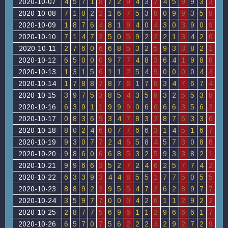
2020-10-07
4
5
7
1
8
7
2
9
4
3
7
4
5
9
9
3
3
2020-10-08
7
1
0
2
2
1
6
7
5
3
8
0
9
9
3
5
8
2020-10-09
1
8
7
6
4
8
1
9
4
0
4
3
0
3
9
0
9
2020-10-10
7
1
4
7
2
5
0
5
9
2
2
2
1
3
4
2
6
2020-10-11
2
7
6
0
6
6
8
5
3
2
5
9
3
3
8
2
1
2020-10-12
6
5
0
0
0
9
7
7
4
8
3
6
4
1
9
8
8
2020-10-13
1
3
1
5
6
1
1
2
5
4
9
0
0
0
0
4
4
2020-10-14
1
7
8
8
7
8
7
6
1
7
8
3
4
7
6
7
4
2020-10-15
3
9
7
5
3
8
5
4
3
5
8
3
2
5
5
3
8
2020-10-16
6
3
9
1
1
9
9
9
0
6
6
6
6
3
5
6
2
2020-10-17
0
8
3
6
9
3
4
7
8
3
2
8
7
6
3
3
6
2020-10-18
8
0
2
4
6
0
7
7
6
6
3
1
4
5
1
6
7
2020-10-19
9
3
0
7
7
2
4
6
5
8
4
5
7
3
0
8
8
2020-10-20
9
8
6
0
6
6
8
5
3
2
5
9
3
3
8
2
1
2020-10-21
9
9
6
6
3
5
2
7
2
4
6
2
5
7
7
4
2
2020-10-22
6
3
3
9
3
4
4
8
5
5
1
7
7
5
0
5
5
2020-10-23
8
8
9
2
2
9
5
5
4
7
2
6
2
8
9
7
7
2020-10-24
3
5
9
7
7
0
0
0
4
2
6
1
1
2
9
2
2
2020-10-25
2
8
7
7
5
6
9
6
1
1
2
9
6
6
6
1
7
2020-10-26
6
5
7
0
7
5
6
2
2
2
4
2
9
2
7
2
9