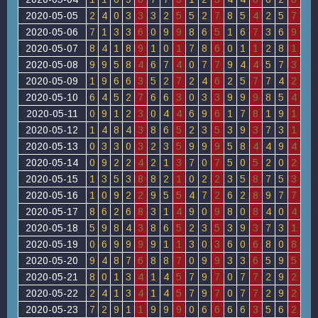
2020-05-05
2
4
0
3
3
3
2
5
5
2
7
8
5
4
2
5
7
2020-05-06
7
1
3
3
6
0
9
9
8
6
5
1
6
7
3
6
9
2020-05-07
8
4
1
8
9
1
0
1
7
8
6
0
1
1
2
8
1
2020-05-08
9
9
5
8
4
6
7
4
0
7
7
9
4
4
5
7
3
2020-05-09
1
9
6
6
3
5
2
7
2
4
6
2
5
7
7
4
2
2020-05-10
6
4
5
2
7
6
6
3
0
3
3
9
9
9
8
5
4
2020-05-11
0
9
1
2
3
0
4
4
6
9
6
1
7
8
1
9
1
2020-05-12
1
4
8
4
3
8
6
5
2
3
5
3
9
3
7
3
1
2020-05-13
0
3
3
0
3
2
3
5
9
9
9
5
8
4
4
9
4
2020-05-14
0
9
2
2
4
2
1
3
7
0
7
5
0
5
2
0
2
2020-05-15
1
3
5
3
8
8
2
1
0
2
2
3
5
8
7
5
3
2020-05-16
1
0
9
2
2
9
5
5
4
7
2
6
2
8
9
7
7
2020-05-17
8
6
2
6
8
3
1
4
9
0
9
8
0
8
4
0
4
2020-05-18
5
9
8
4
3
8
6
5
2
3
5
3
9
3
7
3
1
2020-05-19
0
6
9
9
9
9
1
1
3
0
3
6
0
6
8
0
8
2020-05-20
9
4
8
7
6
8
8
7
0
9
9
3
3
6
5
9
5
2020-05-21
8
0
1
3
4
1
4
5
7
9
7
0
7
7
2
9
2
2020-05-22
2
4
1
3
4
1
4
5
7
9
7
0
7
7
2
9
2
2020-05-23
7
2
9
1
1
9
9
9
0
6
6
6
6
3
5
6
2