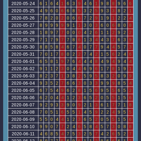
2020-05-24
6
1
6
4
1
6
3
9
4
6
1
9
8
8
9
6
6
2020-05-25
4
9
6
0
6
6
8
5
3
2
5
9
3
3
8
2
1
2020-05-26
7
8
2
0
2
0
6
6
7
2
9
1
9
1
2
2
4
2020-05-27
8
9
9
9
9
9
1
1
3
0
3
6
0
6
8
0
8
2020-05-28
1
8
9
7
7
0
0
0
4
2
6
1
1
2
9
2
2
2020-05-29
7
1
7
9
7
7
8
6
1
3
4
4
3
7
6
3
9
2020-05-30
8
8
5
8
4
6
7
4
0
7
7
9
4
4
5
7
3
2020-05-31
7
0
1
7
8
0
2
2
7
4
2
1
5
6
2
4
6
2020-06-01
6
5
8
1
9
7
6
4
4
4
8
4
9
4
9
4
4
2020-06-02
9
1
1
2
3
0
4
4
6
9
6
1
7
8
1
9
1
2020-06-03
8
2
3
7
1
3
8
2
5
9
5
8
3
2
0
9
9
2020-06-04
9
3
5
2
7
6
6
3
0
3
3
9
9
9
8
5
4
2020-06-05
6
7
5
4
9
6
2
8
1
5
6
9
5
5
6
5
2
2020-06-06
6
2
0
4
4
1
2
3
6
5
2
0
5
5
1
5
6
2020-06-07
9
2
9
3
3
9
0
9
2
1
3
6
1
7
7
1
8
2020-06-08
7
0
5
1
6
5
5
1
4
5
9
2
2
4
9
5
5
2020-06-09
5
5
0
4
4
1
2
3
6
5
2
0
5
5
1
5
6
2020-06-10
9
9
0
7
7
2
4
6
5
8
4
5
7
3
0
8
8
2020-06-11
4
6
8
5
4
7
5
3
2
5
7
4
2
6
5
2
7
2020-06-12
8
9
7
7
5
6
9
6
1
1
2
9
6
6
6
1
7