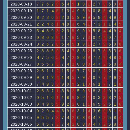
2020-09-18
7
7
6
2
8
5
4
9
1
9
1
2
7
9
6
9
6
2020-09-19
1
7
1
4
5
1
3
4
9
6
6
0
8
8
4
6
1
2020-09-20
8
2
3
0
3
2
3
5
9
9
9
5
8
4
4
9
4
2020-09-21
2
2
4
6
1
4
8
3
6
4
1
7
3
1
1
4
5
2020-09-22
5
4
3
0
3
2
3
5
9
9
9
5
8
4
4
9
4
2020-09-23
0
8
0
8
8
1
7
8
5
7
3
0
4
4
0
7
7
2020-09-24
3
2
6
2
8
5
4
9
1
9
1
2
7
9
6
9
6
2020-09-25
2
3
3
6
9
3
4
7
8
3
2
8
7
6
3
3
6
2020-09-26
4
7
5
0
5
4
7
2
9
8
8
7
4
2
4
8
3
2020-09-27
8
5
5
7
3
7
4
2
0
8
8
4
7
2
5
8
4
2020-09-28
2
6
1
1
2
1
5
6
7
7
5
0
2
2
2
7
9
2020-09-29
9
4
1
3
4
1
4
5
7
9
7
0
7
7
2
9
2
2020-09-30
7
4
9
3
3
9
0
9
2
1
3
6
1
7
7
1
8
2020-10-01
2
6
3
7
1
3
8
2
5
9
5
8
3
2
0
9
9
2020-10-02
0
5
1
0
1
1
8
9
8
2
1
0
3
3
3
2
5
2020-10-03
0
4
9
5
5
9
2
2
0
1
1
6
5
2
5
1
6
2020-10-04
0
2
9
4
4
8
9
8
3
1
4
3
6
9
8
1
9
2020-10-05
9
5
5
7
3
7
4
2
0
8
8
4
7
2
5
8
4
2020-10-06
5
4
5
7
3
7
4
2
0
8
8
4
7
2
5
8
4