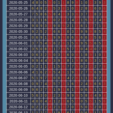
2020-05-25
4
8
0
5
5
0
1
1
8
9
8
1
0
1
3
9
3
2020-05-26
6
4
8
2
1
5
3
8
1
0
1
2
8
1
6
0
6
2020-05-27
7
5
8
6
5
8
4
3
3
3
6
3
7
1
8
3
2
2020-05-28
3
1
1
6
7
0
2
2
7
4
2
1
5
6
2
4
6
2020-05-29
9
0
9
3
3
9
0
9
2
1
3
6
1
7
7
1
8
2020-05-30
9
2
5
2
7
6
6
3
0
3
3
9
9
9
8
5
4
2020-05-31
0
6
9
1
1
9
9
9
0
6
6
6
6
3
5
6
2
2020-06-01
3
7
5
4
9
6
2
8
1
5
6
9
5
5
6
5
2
2020-06-02
3
5
0
8
8
1
7
8
5
7
3
0
4
4
0
7
7
2020-06-03
0
6
3
2
5
0
3
3
6
0
6
1
8
9
1
0
1
2020-06-04
9
9
4
4
8
3
9
3
8
1
9
8
6
5
3
1
4
2020-06-05
0
2
1
1
2
1
5
6
7
7
5
0
2
2
2
7
9
2020-06-06
4
1
6
2
8
5
4
9
1
9
1
2
7
9
6
9
6
2020-06-07
5
1
9
7
7
0
0
0
4
2
6
1
1
2
9
2
2
2020-06-08
0
9
7
4
2
5
7
3
1
6
7
2
4
6
6
6
3
2020-06-09
9
6
2
7
9
1
9
1
6
1
7
0
6
6
1
1
2
2020-06-10
5
6
3
0
3
2
3
5
9
9
9
5
8
4
4
9
4
2020-06-11
4
0
0
4
4
1
2
3
6
5
2
0
5
5
1
5
6
2020-06-12
0
2
2
2
4
2
1
3
7
0
7
5
0
5
2
0
2
2020-06-13
1
1
2
7
9
1
9
1
6
1
7
0
6
6
1
1
2