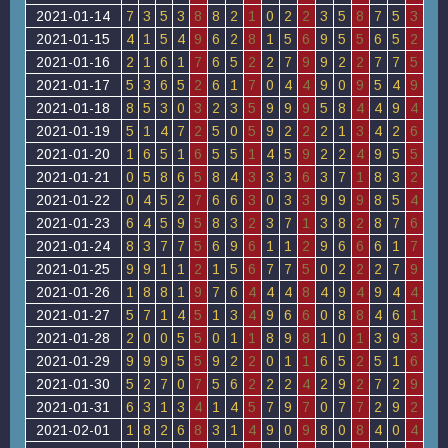
2021-01-14
7
3
5
3
8
8
2
1
0
2
2
3
5
8
7
5
3
2021-01-15
4
1
5
4
9
6
2
8
1
5
6
9
5
5
6
5
2
2021-01-16
2
1
6
1
7
6
5
2
2
7
9
9
2
2
7
7
5
2021-01-17
5
3
6
5
2
6
1
7
0
4
4
9
0
9
5
4
9
2021-01-18
8
5
3
0
3
2
3
5
9
9
9
5
8
4
4
9
4
2021-01-19
5
1
4
7
2
5
0
5
9
2
2
2
1
3
4
2
6
2021-01-20
1
6
5
1
6
5
5
1
4
5
9
2
2
4
9
5
5
2021-01-21
0
5
8
6
5
8
4
3
3
3
6
3
7
1
8
3
2
2021-01-22
0
4
5
2
7
6
6
3
0
3
3
9
9
9
8
5
4
2021-01-23
6
4
5
9
5
8
3
2
3
7
1
3
8
2
8
7
6
2021-01-24
8
3
7
7
5
6
9
6
1
1
2
9
6
6
6
1
7
2021-01-25
9
9
1
1
2
1
5
6
7
7
5
0
2
2
2
7
9
2021-01-26
1
8
8
1
9
7
6
4
4
4
8
4
9
4
9
4
4
2021-01-27
5
7
1
4
5
1
3
4
9
6
6
0
8
8
4
6
1
2021-01-28
2
0
0
5
5
0
1
1
8
9
8
1
0
1
3
9
3
2021-01-29
9
9
9
5
5
9
2
2
0
1
1
6
5
2
5
1
6
2021-01-30
5
2
7
0
7
5
6
2
2
2
4
2
9
2
7
2
9
2021-01-31
6
3
1
3
4
1
4
5
7
9
7
0
7
7
2
9
2
2021-02-01
1
8
2
6
8
3
1
4
9
0
9
8
0
8
4
0
4