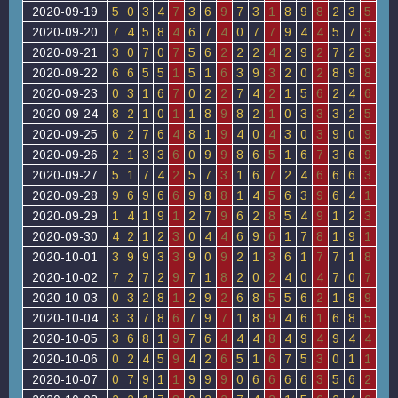
2020-09-19
5
0
3
4
7
3
6
9
7
3
1
8
9
8
2
3
5
2020-09-20
7
4
5
8
4
6
7
4
0
7
7
9
4
4
5
7
3
2020-09-21
3
0
7
0
7
5
6
2
2
2
4
2
9
2
7
2
9
2020-09-22
6
6
5
5
1
5
1
6
3
9
3
2
0
2
8
9
8
2020-09-23
0
3
1
6
7
0
2
2
7
4
2
1
5
6
2
4
6
2020-09-24
8
2
1
0
1
1
8
9
8
2
1
0
3
3
3
2
5
2020-09-25
6
2
7
6
4
8
1
9
4
0
4
3
0
3
9
0
9
2020-09-26
2
1
3
3
6
0
9
9
8
6
5
1
6
7
3
6
9
2020-09-27
5
1
7
4
2
5
7
3
1
6
7
2
4
6
6
6
3
2020-09-28
9
6
9
6
6
9
8
8
1
4
5
6
3
9
6
4
1
2020-09-29
1
4
1
9
1
2
7
9
6
2
8
5
4
9
1
2
3
2020-09-30
4
2
1
2
3
0
4
4
6
9
6
1
7
8
1
9
1
2020-10-01
3
9
9
3
3
9
0
9
2
1
3
6
1
7
7
1
8
2020-10-02
7
2
7
2
9
7
1
8
2
0
2
4
0
4
7
0
7
2020-10-03
0
3
2
8
1
2
9
2
6
8
5
5
6
2
1
8
9
2020-10-04
3
3
7
8
6
7
9
7
1
8
9
4
6
1
6
8
5
2020-10-05
3
6
8
1
9
7
6
4
4
4
8
4
9
4
9
4
4
2020-10-06
0
2
4
5
9
4
2
6
5
1
6
7
5
3
0
1
1
2020-10-07
0
7
9
1
1
9
9
9
0
6
6
6
6
3
5
6
2