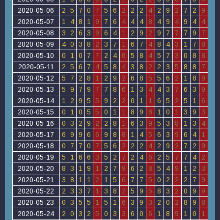
2020-05-06
2
5
7
0
7
5
6
2
2
2
4
2
9
2
7
2
9
2020-05-07
1
4
8
1
9
7
6
4
4
4
8
4
9
4
9
4
4
2020-05-08
3
2
6
3
9
6
4
1
2
9
2
9
7
7
7
9
7
2020-05-09
4
0
3
8
2
3
7
1
6
7
4
8
4
3
1
7
8
2020-05-10
0
1
0
7
7
2
4
6
5
8
4
5
7
3
0
8
8
2020-05-11
2
5
6
7
4
5
8
4
3
8
2
2
3
5
8
8
7
2020-05-12
5
7
2
8
1
2
9
2
6
8
5
5
6
2
1
8
9
2020-05-13
5
9
7
9
7
7
8
6
1
3
4
4
3
7
6
3
9
2020-05-14
1
2
9
5
5
9
2
2
0
1
1
6
5
2
5
1
6
2020-05-15
0
1
0
5
5
0
1
1
8
9
8
1
0
1
3
9
3
2020-05-16
0
3
2
9
2
2
8
1
6
3
9
5
3
8
1
3
4
2020-05-17
6
9
9
6
6
9
8
8
1
4
5
6
3
9
6
4
1
2020-05-18
0
7
7
0
7
5
6
2
2
2
4
2
9
2
7
2
9
2020-05-19
5
1
6
6
3
5
2
7
2
4
6
2
5
7
7
4
2
2020-05-20
8
3
1
9
1
2
7
9
6
2
8
5
4
9
1
2
3
2020-05-21
3
8
1
1
2
1
5
6
7
7
5
0
2
2
2
7
9
2020-05-22
2
3
3
7
1
3
8
2
5
9
5
8
3
2
0
9
9
2020-05-23
0
3
5
5
1
5
1
6
3
9
3
2
0
2
8
9
8
2020-05-24
2
0
3
2
5
0
3
3
6
0
6
1
8
9
1
0
1