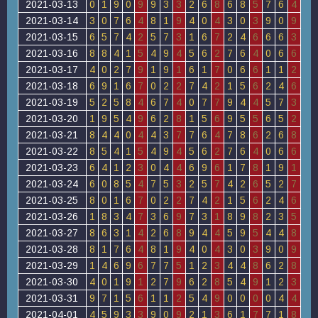
2021-03-13
0
1
9
0
9
9
3
3
2
6
8
6
8
5
7
6
4
2021-03-14
3
0
7
6
4
8
1
9
4
0
4
3
0
3
9
0
9
2021-03-15
6
5
7
4
2
5
7
3
1
6
7
2
4
6
6
6
3
2021-03-16
8
8
4
1
5
4
9
4
5
6
2
7
6
4
0
6
6
2021-03-17
4
0
2
7
9
1
9
1
6
1
7
0
6
6
1
1
2
2021-03-18
6
9
1
6
7
0
2
2
7
4
2
1
5
6
2
4
6
2021-03-19
5
2
5
8
4
6
7
4
0
7
7
9
4
4
5
7
3
2021-03-20
1
9
5
4
9
6
2
8
1
5
6
9
5
5
6
5
2
2021-03-21
8
4
4
0
4
4
3
7
7
6
4
7
8
6
2
6
8
2021-03-22
8
5
4
1
5
4
9
4
5
6
2
7
6
4
0
6
6
2021-03-23
6
4
1
2
3
0
4
4
6
9
6
1
7
8
1
9
1
2021-03-24
6
0
8
5
4
7
5
3
2
5
7
4
2
6
5
2
7
2021-03-25
8
0
1
6
7
0
2
2
7
4
2
1
5
6
2
4
6
2021-03-26
1
8
3
4
7
3
6
9
7
3
1
8
9
8
2
3
5
2021-03-27
8
6
3
1
4
2
6
8
9
4
4
5
9
5
4
4
8
2021-03-28
8
1
7
6
4
8
1
9
4
0
4
3
0
3
9
0
9
2021-03-29
1
4
6
9
6
7
7
5
1
2
3
4
4
8
6
2
8
2021-03-30
4
0
1
9
1
2
7
9
6
2
8
5
4
9
1
2
3
2021-03-31
9
7
1
5
6
1
1
2
5
4
9
0
0
0
0
4
4
2021-04-01
4
5
9
3
3
9
0
9
2
1
3
6
1
7
7
1
8