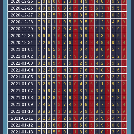
2020-12-25
1
0
8
0
8
7
3
1
4
9
4
4
8
3
9
9
9
2020-12-26
4
0
8
9
8
9
4
4
0
5
5
6
7
4
5
5
1
2020-12-27
2
8
2
5
7
3
5
8
8
5
4
8
2
1
0
3
3
2020-12-28
7
3
0
1
1
0
5
5
9
5
5
1
2
3
4
5
9
2020-12-29
3
9
1
2
3
0
4
4
6
9
6
1
7
8
1
9
1
2020-12-30
8
6
8
7
6
8
8
7
0
9
9
3
3
6
5
9
5
2020-12-31
7
2
8
1
9
7
6
4
4
4
8
4
9
4
9
4
4
2021-01-01
1
7
6
5
2
6
1
7
0
4
4
9
0
9
5
4
9
2021-01-02
7
9
1
9
1
2
7
9
6
2
8
5
4
9
1
2
3
2021-01-03
8
2
8
5
4
7
5
3
2
5
7
4
2
6
5
2
7
2021-01-04
0
2
4
0
4
4
3
7
7
6
4
7
8
6
2
6
8
2021-01-05
6
4
3
4
7
3
6
9
7
3
1
8
9
8
2
3
5
2021-01-06
3
2
9
7
7
0
0
0
4
2
6
1
1
2
9
2
2
2021-01-07
7
5
9
4
4
8
9
8
3
1
4
3
6
9
8
1
9
2021-01-08
0
8
2
8
1
2
9
2
6
8
5
5
6
2
1
8
9
2021-01-09
7
4
5
7
3
7
4
2
0
8
8
4
7
2
5
8
4
2021-01-10
8
8
3
7
1
3
8
2
5
9
5
8
3
2
0
9
9
2021-01-11
5
2
3
1
4
2
6
8
9
4
4
5
9
5
4
4
8
2021-01-12
1
3
9
8
8
9
6
6
5
0
5
6
9
6
0
0
0
2021-01-13
7
9
0
5
5
0
1
1
8
9
8
1
0
1
3
9
3