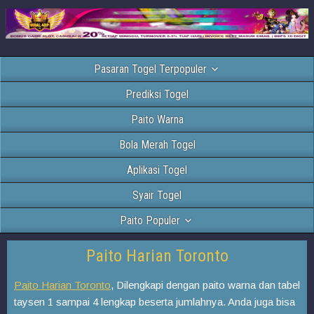
Pasaran Togel Terpopuler
Prediksi Togel
Paito Warna
Bola Merah Togel
Aplikasi Togel
Syair Togel
Paito Populer
Paito Harian Toronto
Paito Harian Toronto
, Dilengkapi dengan paito warna dan tabel
taysen 1 sampai 4 lengkap beserta jumlahnya. Anda juga bisa