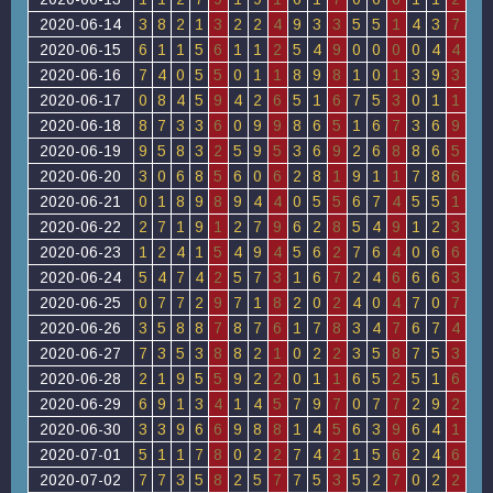
2020-06-14
3
8
2
1
3
2
2
4
9
3
3
5
5
1
4
3
7
2020-06-15
6
1
1
5
6
1
1
2
5
4
9
0
0
0
0
4
4
2020-06-16
7
4
0
5
5
0
1
1
8
9
8
1
0
1
3
9
3
2020-06-17
0
8
4
5
9
4
2
6
5
1
6
7
5
3
0
1
1
2020-06-18
8
7
3
3
6
0
9
9
8
6
5
1
6
7
3
6
9
2020-06-19
9
5
8
3
2
5
9
5
3
6
9
2
6
8
8
6
5
2020-06-20
3
0
6
8
5
6
0
6
2
8
1
9
1
1
7
8
6
2020-06-21
0
1
8
9
8
9
4
4
0
5
5
6
7
4
5
5
1
2020-06-22
2
7
1
9
1
2
7
9
6
2
8
5
4
9
1
2
3
2020-06-23
1
2
4
1
5
4
9
4
5
6
2
7
6
4
0
6
6
2020-06-24
5
4
7
4
2
5
7
3
1
6
7
2
4
6
6
6
3
2020-06-25
0
7
7
2
9
7
1
8
2
0
2
4
0
4
7
0
7
2020-06-26
3
5
8
8
7
8
7
6
1
7
8
3
4
7
6
7
4
2020-06-27
7
3
5
3
8
8
2
1
0
2
2
3
5
8
7
5
3
2020-06-28
2
1
9
5
5
9
2
2
0
1
1
6
5
2
5
1
6
2020-06-29
6
9
1
3
4
1
4
5
7
9
7
0
7
7
2
9
2
2020-06-30
3
3
9
6
6
9
8
8
1
4
5
6
3
9
6
4
1
2020-07-01
5
1
1
7
8
0
2
2
7
4
2
1
5
6
2
4
6
2020-07-02
7
7
3
5
8
2
5
7
7
5
3
5
2
7
0
2
2