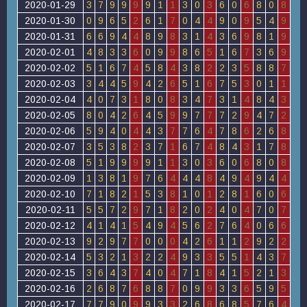
2020-01-29
3
7
9
9
9
9
1
1
3
0
3
6
0
6
8
0
8
2020-01-30
0
9
6
5
2
6
1
7
0
4
4
9
0
9
5
4
9
2020-01-31
6
6
9
4
4
8
9
8
3
1
4
3
6
9
8
1
9
2020-02-01
4
8
3
3
6
0
9
9
8
6
5
1
6
7
3
6
9
2020-02-02
5
1
6
7
4
5
8
4
3
8
2
2
3
5
8
8
7
2020-02-03
3
4
4
5
9
4
2
6
5
1
6
7
5
3
0
1
1
2020-02-04
4
0
7
3
1
8
0
8
3
4
7
3
1
4
8
4
3
2020-02-05
8
0
4
2
6
4
5
9
9
7
7
7
2
9
4
7
2
2020-02-06
5
9
4
0
4
4
3
7
7
6
4
7
8
6
2
6
8
2020-02-07
3
5
3
8
2
3
7
1
6
7
4
8
4
3
1
7
8
2020-02-08
5
1
9
9
9
9
1
1
3
0
3
6
0
6
8
0
8
2020-02-09
1
3
8
1
9
7
6
4
4
4
8
4
9
4
9
4
4
2020-02-10
7
1
8
2
1
5
3
8
1
0
1
2
8
1
6
0
6
2020-02-11
5
5
7
2
9
7
1
8
2
0
2
4
0
4
7
0
7
2020-02-12
4
1
4
1
5
4
9
4
5
6
2
7
6
4
0
6
6
2020-02-13
9
2
9
7
7
0
0
0
4
2
6
1
1
2
9
2
2
2020-02-14
5
3
2
1
3
2
2
4
9
3
3
5
5
1
4
3
7
2020-02-15
3
6
4
3
7
4
0
4
7
1
8
4
1
5
2
1
3
2020-02-16
2
6
8
7
6
8
8
7
0
9
9
3
3
6
5
9
5
2020-02-17
7
7
9
0
9
9
3
3
2
6
8
6
8
5
7
6
4