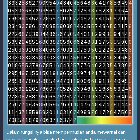
3
3
3
2
5
8
6
2
7
9
0
9
5
4
9
4
3
4
0
4
5
6
4
8
3
6
4
1
7
8
5
6
4
9
4
0
5
3
9
3
6
8
7
2
9
3
5
6
1
7
8
0
2
5
7
7
2
5
3
8
7
5
2
8
1
7
3
6
4
1
7
8
5
8
4
4
4
5
2
7
2
8
6
5
2
0
0
1
6
7
3
4
5
2
7
7
4
1
5
6
5
2
1
0
1
3
3
4
8
3
7
8
6
1
7
7
0
9
5
5
9
0
3
8
2
4
6
0
5
5
7
4
8
6
5
6
2
1
7
8
2
2
2
6
8
7
5
3
9
3
4
4
8
6
5
6
7
5
0
5
4
4
0
1
1
2
9
9
3
3
9
4
4
4
8
5
3
9
2
2
4
8
5
1
6
8
0
3
8
2
0
5
6
0
6
6
2
4
8
3
1
1
7
5
3
5
5
0
0
0
2
5
0
3
3
9
1
0
8
8
4
0
6
6
3
7
0
9
1
1
9
7
5
9
5
0
1
2
2
4
9
9
4
8
3
3
3
3
0
3
8
2
3
5
8
0
7
0
3
3
9
0
1
4
5
6
1
8
7
6
1
2
2
4
6
3
4
6
5
2
0
1
8
6
5
5
3
7
8
6
7
8
5
1
6
6
4
3
2
5
7
7
7
6
4
0
2
2
3
5
4
3
8
9
8
2
9
5
4
9
7
1
5
5
1
5
6
1
9
1
9
6
5
9
5
4
9
7
4
2
1
7
3
4
7
6
9
4
2
6
2
6
5
8
4
7
8
0
5
5
8
8
5
4
9
4
7
0
1
1
9
0
0
6
6
8
9
1
3
4
4
0
9
5
5
0
5
8
3
2
1
2
6
1
7
6
6
0
7
7
0
5
2
0
2
3
9
4
6
1
9
1
6
8
5
6
3
2
4
6
2
7
8
0
8
2
8
8
1
9
5
0
6
5
2
6
2
5
2
7
7
7
0
9
9
3
2
7
5
3
0
6
4
0
4
2
6
0
7
7
4
8
3
5
8
5
0
5
9
5
7
6
3
1
4
0
4
7
6
4
8
4
7
4
2
8
1
4
4
8
1
1
4
3
7
1
5
5
9
5
9
2
0
1
1
6
3
1
6
7
4
9
8
8
7
9
1
7
2
9
4
7
5
0
5
7
0
8
5
4
1
8
7
9
7
0
6
3
7
1
6
3
7
4
2
Dalam fungsi nya bisa mempermudah anda mewarnai dan
menandai angka – angka hasil tarikan anda semua, di mana