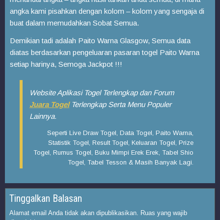
angka kami pisahkan dengan kolom – kolom yang sengaja di
buat dalam memudahkan Sobat Semua.
Demikian tadi adalah Paito Warna Glasgow, Semua data
diatas berdasarkan pengeluaran pasaran togel Paito Warna
setiap harinya, Semoga Jackpot !!!
Website Aplikasi Togel Terlengkap dan Forum
Juara Togel
Terlengkap Serta Menu Populer
Lainnya.
Seperti Live Draw Togel, Data Togel, Paito Warna,
Statistik Togel, Result Togel, Keluaran Togel, Prize
Togel, Rumus Togel, Buku Mimpi Erek Erek, Tabel Shio
Togel, Tabel Tesson & Masih Banyak Lagi.
Tinggalkan Balasan
Alamat email Anda tidak akan dipublikasikan.
Ruas yang wajib