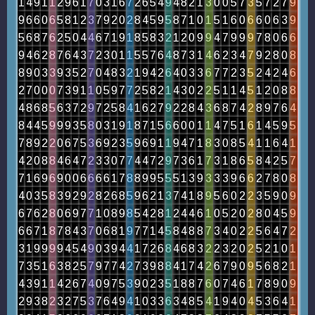
1
4
9
1
1
2
9
6
1
7
0
3
1
6
7
2
6
5
4
9
4
8
2
1
3
0
0
5
7
3
5
7
2
7
9
9
6
6
0
6
5
8
1
2
3
7
9
2
0
2
8
4
5
9
5
8
7
1
0
1
5
1
6
0
6
6
0
6
3
9
5
6
8
7
6
2
5
0
4
4
6
7
1
9
1
8
5
8
3
2
1
2
0
9
9
4
7
9
9
9
7
8
0
6
6
9
4
6
2
8
7
6
4
3
7
2
3
0
1
1
5
5
7
6
4
8
7
3
1
4
6
2
3
4
7
9
2
8
0
8
8
9
0
3
3
9
3
5
2
7
0
4
8
3
2
1
9
4
2
6
4
0
3
3
6
7
7
2
3
5
2
4
2
4
6
2
7
0
0
0
7
3
9
1
1
0
5
9
7
7
2
5
8
2
1
4
3
0
2
2
5
1
1
4
5
1
2
0
8
8
4
8
6
8
5
6
3
7
2
9
7
2
5
8
4
1
6
2
7
9
2
2
8
4
3
6
8
7
4
2
8
9
7
6
4
8
4
4
5
9
9
9
3
5
8
0
3
1
9
1
8
7
1
5
6
6
0
0
1
1
4
7
5
1
6
1
4
5
9
5
7
8
9
2
2
0
6
7
5
3
6
9
2
3
5
9
6
9
1
1
9
4
7
1
8
3
0
8
5
4
1
1
6
4
1
4
2
0
8
8
4
6
4
7
2
3
3
0
7
7
4
4
7
2
9
7
3
6
1
7
3
1
8
6
5
8
4
2
5
7
7
1
6
9
6
9
0
0
6
6
6
6
1
7
8
8
9
9
5
5
5
1
3
9
3
3
3
9
6
6
2
7
8
0
8
4
0
3
5
8
3
9
2
9
2
8
2
6
8
5
9
6
2
1
3
7
4
1
8
9
5
6
0
2
2
3
5
9
0
9
6
7
6
2
8
0
6
9
7
7
1
0
8
9
8
5
4
2
8
1
2
4
4
6
1
0
5
2
0
2
8
0
4
5
9
6
6
7
1
8
7
8
4
3
7
0
6
8
1
9
7
7
1
4
5
8
4
8
8
7
3
4
0
2
2
5
6
4
7
2
3
1
9
9
9
9
4
5
4
9
0
3
9
4
4
1
7
2
6
8
4
6
8
3
2
2
3
2
0
2
5
2
1
0
1
7
3
5
1
6
3
8
2
5
7
9
7
7
4
2
7
3
9
8
8
4
1
7
4
2
6
7
9
0
9
5
6
8
2
1
4
3
9
1
1
4
2
6
7
4
0
9
7
5
3
9
0
2
3
5
1
8
8
7
6
0
7
4
6
1
7
8
9
0
9
2
9
3
8
2
3
2
7
5
3
7
6
4
9
4
1
0
3
3
6
3
4
8
5
4
1
9
4
0
4
5
3
6
4
1