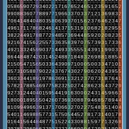
0
5
8
6
5
9
0
7
2
9
3
4
0
2
2
1
7
1
6
7
6
5
2
4
6
5
1
2
3
5
9
1
6
5
2
9
9
0
8
8
3
6
0
7
7
8
8
9
7
7
1
9
6
6
3
3
7
0
3
3
7
1
2
1
3
6
9
8
3
2
7
0
6
4
1
4
8
4
0
4
8
0
3
5
8
0
6
3
9
3
7
0
1
5
6
2
3
7
6
4
6
2
3
4
7
4
9
6
1
7
1
1
7
8
6
8
2
4
6
1
4
1
3
7
1
5
3
1
9
1
0
6
8
2
1
8
2
9
5
5
3
8
2
2
4
4
9
1
7
8
8
7
7
2
9
4
8
5
7
3
6
9
4
4
8
5
9
2
0
2
0
8
2
3
5
9
2
1
6
7
4
1
5
6
2
2
5
5
7
3
3
6
3
5
8
3
9
7
0
7
5
7
3
9
3
1
7
3
3
6
4
9
2
1
3
3
2
4
5
9
9
0
3
7
1
4
4
9
3
3
5
5
5
5
1
4
3
9
1
1
9
9
0
3
3
8
6
4
4
8
4
8
7
4
2
0
3
1
4
5
2
4
8
8
7
1
8
4
8
3
2
6
9
8
8
1
8
8
5
4
2
1
5
0
5
4
7
1
5
6
5
0
3
3
6
4
3
9
0
9
7
1
0
0
0
5
0
0
3
3
4
7
1
0
1
8
5
7
3
1
0
5
8
8
7
9
0
2
2
4
3
7
6
7
4
3
0
2
7
9
0
6
2
0
2
4
3
9
5
5
3
6
0
3
3
4
4
1
8
9
1
9
7
8
6
3
6
9
1
1
3
2
1
2
3
7
0
7
3
1
8
7
6
4
1
5
7
8
2
1
7
8
8
5
4
6
9
7
7
5
8
2
3
2
5
0
2
7
4
2
8
6
2
3
5
4
3
7
2
9
9
2
7
3
1
2
4
4
0
4
0
1
5
9
5
4
4
1
9
1
6
3
0
0
0
2
4
3
1
4
5
9
6
6
3
1
8
0
0
0
1
8
9
5
5
5
0
4
2
6
0
7
3
6
9
3
0
8
8
7
9
4
6
8
5
7
8
9
4
4
8
1
0
9
9
4
9
6
6
3
9
1
3
7
1
7
0
6
6
3
2
7
0
2
2
7
5
4
8
3
5
1
4
0
4
5
4
0
1
1
4
6
9
8
8
5
7
7
3
1
5
7
5
0
5
4
4
5
2
7
8
1
7
3
1
4
0
1
7
8
0
1
6
4
1
5
6
4
4
8
4
8
7
7
5
1
5
2
2
4
3
3
0
8
8
1
5
9
7
7
1
3
2
6
8
3
9
2
8
1
2
9
6
9
6
6
2
2
9
2
3
2
2
2
4
6
6
9
0
9
4
7
2
9
2
5
1
9
0
9