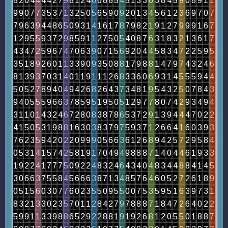
8
2
0
4
4
4
4
2
7
9
8
1
2
4
6
6
8
8
5
4
5
1
3
3
6
3
8
4
5
9
0
8
9
1
1
9
9
0
7
7
3
5
3
7
1
3
2
5
0
5
6
5
9
0
9
2
0
1
3
4
5
6
1
2
3
6
9
7
0
7
7
9
6
3
9
4
4
8
6
5
0
9
3
1
4
1
6
1
7
8
7
9
8
2
1
9
1
2
7
9
9
9
1
6
7
1
2
9
5
5
9
3
7
2
9
8
5
9
1
1
2
7
5
0
5
4
0
8
7
6
3
1
8
3
2
1
3
6
1
7
4
3
4
7
2
5
9
6
7
4
7
0
6
3
9
0
7
1
5
6
9
2
0
4
4
5
8
3
4
7
2
2
5
9
5
3
5
1
8
9
2
6
0
1
1
3
3
9
0
9
3
5
0
8
8
1
7
9
8
8
1
4
7
9
7
4
3
2
4
6
8
1
3
9
3
7
0
3
1
4
0
1
1
9
1
1
1
2
6
8
3
3
6
0
6
9
3
1
4
5
5
5
9
4
4
5
0
5
2
7
8
9
4
0
4
9
4
2
6
8
2
6
4
3
7
3
4
8
1
9
5
4
3
2
5
0
7
8
4
3
9
4
0
5
5
5
9
6
6
3
7
8
5
9
5
1
9
5
0
5
1
2
9
7
7
8
0
7
4
2
9
3
4
9
4
3
1
1
0
1
4
3
2
4
6
7
2
8
0
8
3
8
7
8
6
5
3
7
2
9
1
3
9
4
4
4
7
0
2
2
4
1
5
0
5
3
1
9
8
8
1
6
3
0
3
8
3
7
9
7
5
9
3
7
1
2
6
6
4
1
6
0
3
9
3
7
6
2
3
5
9
4
2
0
2
2
0
9
9
9
0
5
6
6
3
6
1
2
6
8
9
4
2
5
7
2
9
5
8
4
0
5
3
1
4
1
5
7
4
2
5
8
1
9
1
7
0
4
9
4
9
8
8
8
7
1
4
0
4
4
6
1
9
3
3
1
9
2
2
4
1
7
7
7
5
0
9
2
2
4
8
3
2
4
6
4
3
4
0
4
8
3
4
4
8
8
4
1
4
5
3
0
6
6
3
7
5
5
8
4
5
6
6
6
3
8
7
1
3
4
8
5
7
6
4
6
0
5
2
7
2
6
1
8
9
0
5
1
5
6
0
3
0
7
7
6
0
2
3
5
5
0
9
5
5
0
0
7
5
3
5
9
5
1
6
3
9
7
3
1
8
3
2
1
3
3
0
2
3
5
7
0
1
1
2
8
4
2
7
9
7
8
8
8
7
1
8
4
7
2
6
4
0
2
2
5
9
9
1
1
3
3
9
8
8
6
5
2
9
2
2
8
8
1
9
1
9
2
6
8
1
2
0
5
5
0
1
8
8
7