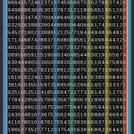
8
6
6
4
1
5
7
2
4
6
2
3
7
1
8
7
4
5
9
5
9
0
7
5
3
0
2
7
8
6
3
7
4
2
6
9
4
9
8
8
8
8
3
6
9
5
3
0
3
3
7
6
7
3
1
2
1
1
8
9
5
6
5
1
6
5
1
2
6
8
9
6
4
1
5
3
4
7
4
2
7
0
0
4
4
8
6
4
9
4
2
9
2
6
8
4
0
7
5
3
9
4
7
1
8
0
3
2
9
2
6
3
9
8
8
3
9
0
4
4
8
6
9
0
9
6
4
0
6
6
6
1
7
4
2
6
0
1
2
3
5
4
5
2
7
1
9
0
2
2
3
8
8
6
5
2
1
2
5
7
7
1
9
4
4
4
9
4
8
3
6
4
8
1
9
1
7
1
3
4
6
8
7
4
2
8
9
3
7
1
6
0
8
0
8
8
5
6
1
7
4
0
9
6
6
4
4
3
2
5
4
6
1
0
1
2
8
0
3
3
2
9
9
7
7
2
0
7
2
9
3
2
7
6
4
1
6
4
9
4
4
0
6
1
7
0
8
9
5
5
6
5
9
1
1
5
1
9
0
9
0
3
4
0
4
8
5
4
4
8
3
0
1
9
1
0
5
6
7
4
9
3
0
4
4
4
9
0
5
5
3
6
5
0
5
9
8
2
0
2
8
0
9
2
2
5
1
0
4
4
7
5
8
9
8
7
2
6
5
2
6
2
5
2
7
9
2
1
0
1
8
8
1
2
3
1
8
7
5
3
0
6
7
3
1
8
6
6
6
3
1
6
1
9
1
9
2
2
4
6
1
3
6
4
1
3
9
9
5
5
8
4
3
4
7
0
3
8
0
8
9
8
4
0
4
3
8
1
9
1
0
3
5
5
1
5
9
7
3
1
8
9
5
9
5
0
2
9
6
6
1
6
5
7
3
3
3
3
7
1
9
2
5
1
6
5
2
5
1
6
4
1
8
5
4
5
6
4
7
2
2
7
7
3
1
8
1
4
3
7
1
2
7
5
3
7
7
8
4
3
2
9
5
8
4
5
7
6
0
6
3
5
6
7
4
8
0
6
3
9
1
8
9
9
9
5
0
3
6
9
6
3
0
5
5
4
9
0
2
2
2
6
7
5
3
9
0
7
7
5
6
4
7
4
2
8
5
9
4
4
1
1
6
4
1
2
4
3
0
3
4
8
1
6
7
3
6
7
5
3
0
6
2
4
6
0
2
1
9
1
9
8
8
8
7
4
6
8
4
3
4
1
1
6
7
8
0
1
0
1
8
7
6
1
7
5
5
4
3
7
3
9
3
6
9
6
0
3
7
1
6
1
9
8
8
1
9
6
5
2
7
3
5
2
7
7
7
1
2
3
3
7
5
4
9
1
6
3
6
9
6
8
9
2
2
6
4
4
3
7