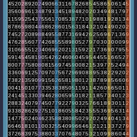
4
5
2
0
2
8
9
2
0
2
4
9
0
6
6
3
1
1
6
7
8
2
6
8
5
4
5
8
6
5
0
6
1
4
5
3
5
6
0
6
9
6
1
3
4
8
7
9
3
3
4
5
1
8
9
4
8
2
0
2
0
3
4
9
4
8
1
7
9
7
1
1
5
9
5
2
5
4
3
7
5
5
6
1
7
0
8
5
3
8
7
7
1
0
1
9
8
8
1
9
2
8
1
3
4
8
7
8
6
5
9
8
0
4
4
6
8
6
2
8
6
0
1
5
6
3
1
8
4
3
2
1
0
4
4
9
0
2
0
2
7
4
5
2
7
2
0
8
9
8
8
4
9
5
5
8
7
7
3
1
6
9
4
2
6
2
5
6
9
6
7
1
3
6
9
4
7
6
2
8
5
6
0
7
7
4
2
6
8
5
5
5
8
9
8
0
5
2
7
9
7
0
3
0
3
0
0
0
9
9
3
1
0
6
6
5
5
1
2
3
4
0
6
9
6
2
0
2
1
3
1
5
9
2
2
1
7
3
6
9
0
7
9
5
5
5
9
1
4
5
4
5
8
1
9
0
5
4
2
6
2
4
6
0
6
0
4
5
9
5
4
4
5
5
1
6
6
5
2
7
8
0
0
7
7
7
5
8
0
8
0
8
1
5
6
9
7
4
5
9
0
0
8
2
1
5
3
9
7
7
5
2
4
9
4
3
3
6
0
6
9
1
2
5
7
0
9
7
0
7
5
6
7
2
9
6
9
0
8
8
9
5
3
8
2
2
9
2
0
2
7
3
8
2
1
3
5
9
0
9
9
1
5
6
2
6
5
8
1
9
8
0
1
2
3
8
7
8
9
8
5
6
6
0
6
0
0
4
1
5
0
1
0
7
7
3
3
5
3
8
3
8
5
0
5
1
1
9
1
1
4
2
6
0
6
6
5
0
1
1
2
4
1
4
5
1
3
3
0
3
9
4
6
2
8
0
6
5
9
5
0
1
8
2
1
1
8
5
7
3
4
0
1
2
3
2
8
8
3
2
4
0
7
9
7
4
5
0
7
7
9
2
2
7
9
0
3
2
5
7
6
6
1
8
9
3
0
1
1
2
9
3
3
8
2
8
6
2
9
2
7
5
1
0
1
8
6
0
5
5
8
4
2
3
5
5
5
3
6
9
5
6
3
1
4
1
4
7
7
5
0
2
4
0
4
6
2
3
5
8
8
3
8
0
8
5
0
2
9
2
0
2
4
9
4
0
4
1
3
4
6
6
4
6
1
8
1
0
1
1
0
0
3
2
5
5
4
0
9
9
6
6
4
6
1
2
1
2
1
3
3
7
2
7
9
3
7
2
6
8
3
9
7
5
3
8
8
0
3
3
7
0
7
6
4
8
0
7
5
3
2
1
0
9
9
8
6
0
4
4