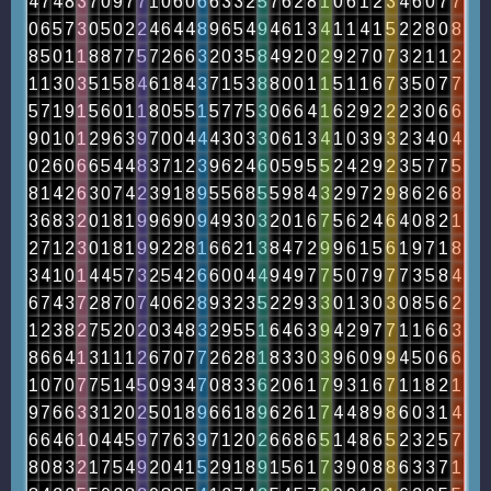
4
7
4
8
3
7
0
9
7
7
1
0
6
0
6
6
3
3
2
5
7
6
2
8
1
0
6
1
2
3
4
6
0
7
7
0
6
5
7
3
0
5
0
2
2
4
6
4
4
8
9
6
5
4
9
4
6
1
3
4
1
1
4
1
5
2
2
8
0
8
8
5
0
1
1
8
8
7
7
5
7
2
6
6
3
2
0
3
5
8
4
9
2
0
2
9
2
7
0
7
3
2
1
1
2
1
1
3
0
3
5
1
5
8
4
6
1
8
4
3
7
1
5
3
8
8
0
0
1
1
5
1
1
6
7
3
5
0
7
7
5
7
1
9
1
5
6
0
1
1
8
0
5
5
1
5
7
7
5
3
0
6
6
4
1
6
2
9
2
2
2
3
0
6
6
9
0
1
0
1
2
9
6
3
9
7
0
0
4
4
4
3
0
3
3
0
6
1
3
4
1
0
3
9
3
2
3
4
0
4
0
2
6
0
6
6
5
4
4
8
3
7
1
2
3
9
6
2
4
6
0
5
9
5
5
2
4
2
9
2
3
5
7
7
5
8
1
4
2
6
3
0
7
4
2
3
9
1
8
9
5
5
6
8
5
5
9
8
4
3
2
9
7
2
9
8
6
2
6
8
3
6
8
3
2
0
1
8
1
9
9
6
9
0
9
4
9
3
0
3
2
0
1
6
7
5
6
2
4
6
4
0
8
2
1
2
7
1
2
3
0
1
8
1
9
9
2
2
8
1
6
6
2
1
3
8
4
7
2
9
9
6
1
5
6
1
9
7
1
8
3
4
1
0
1
4
4
5
7
3
2
5
4
2
6
6
0
0
4
4
9
4
9
7
7
5
0
7
9
7
7
3
5
8
4
6
7
4
3
7
2
8
7
0
7
4
0
6
2
8
9
3
2
3
5
2
2
9
3
3
0
1
3
0
3
0
8
5
6
2
1
2
3
8
2
7
5
2
0
2
0
3
4
8
3
2
9
5
5
1
6
4
6
3
9
4
2
9
7
7
1
1
6
6
3
8
6
6
4
1
3
1
1
1
2
6
7
0
7
7
2
6
2
8
1
8
3
3
0
3
9
6
0
9
9
4
5
0
6
6
1
0
7
0
7
7
5
1
4
5
0
9
3
4
7
0
8
3
3
6
2
0
6
1
7
9
3
1
6
7
1
1
8
2
1
9
7
6
6
3
3
1
2
0
2
5
0
1
8
9
6
6
1
8
9
6
2
6
1
7
4
4
8
9
8
6
0
3
1
4
6
6
4
6
1
0
4
4
5
9
7
7
6
3
9
7
1
2
0
2
6
6
8
6
5
1
4
8
6
5
2
3
2
5
7
8
0
8
3
2
1
7
5
4
9
2
0
4
1
5
2
9
1
8
9
1
5
6
1
7
3
9
0
8
8
6
3
3
7
1