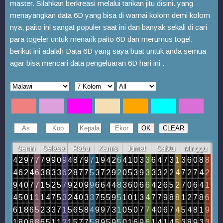
master. Silahkan berkreasi melalui tarikan jitu disini. yang
menayangkan data 6D yang bisa di warnai kolom demi kolom
nya, paito ini sangat populer saat ini dan banyak sekali di cari
para togeler untuk menarik paito 6D dan merumus togel.
berikut ini adalah Data 6D yang saya buat untuk anda semua
agar bisa mencari data pengeluaran 6D hari ini :
Senin
Selasa
Rabu
Kamis
Jumat
Sabtu
Minggu
4
2
9
7
7
7
9
9
0
9
4
8
7
9
7
1
9
4
2
6
4
1
0
3
3
6
4
7
3
1
3
6
0
8
8
4
6
2
4
6
3
8
3
3
6
2
8
7
7
5
3
7
2
9
2
0
5
3
9
3
3
3
2
2
4
7
2
7
4
2
9
4
0
7
7
1
5
2
5
7
9
2
0
9
9
6
6
4
4
8
3
6
0
6
6
4
2
6
5
2
7
0
6
4
1
4
5
0
1
1
1
4
7
5
3
2
4
0
3
3
7
5
5
9
5
1
0
1
3
4
7
7
9
8
8
1
2
7
8
6
6
1
8
6
5
2
3
3
7
1
5
6
5
8
4
9
9
7
3
1
0
5
0
7
7
4
0
6
7
4
5
4
8
1
9
1
8
0
8
8
6
5
1
1
2
1
5
7
7
5
8
9
5
9
5
0
1
6
9
6
1
4
1
4
5
3
8
9
3
3