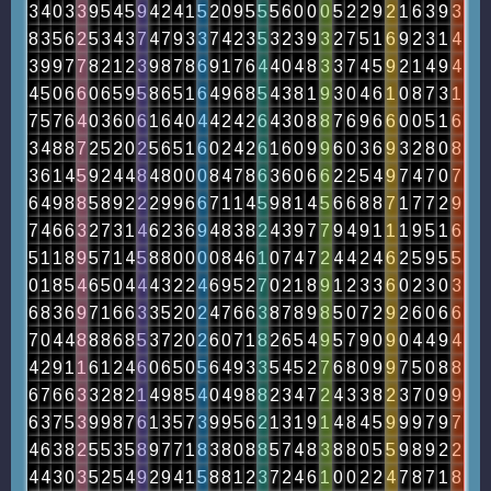
3
4
0
3
3
9
5
4
5
9
4
2
4
1
5
2
0
9
5
5
5
6
0
0
0
5
2
2
9
2
1
6
3
9
3
8
3
5
6
2
5
3
4
3
7
4
7
9
3
3
7
4
2
3
5
3
2
3
9
3
2
7
5
1
6
9
2
3
1
4
3
9
9
7
7
8
2
1
2
3
9
8
7
8
6
9
1
7
6
4
4
0
4
8
3
3
7
4
5
9
2
1
4
9
4
4
5
0
6
6
0
6
5
9
5
8
6
5
1
6
4
9
6
8
5
4
3
8
1
9
3
0
4
6
1
0
8
7
3
1
7
5
7
6
4
0
3
6
0
6
1
6
4
0
4
4
2
4
2
6
4
3
0
8
8
7
6
9
6
6
0
0
5
1
6
3
4
8
8
7
2
5
2
0
2
5
6
5
1
6
0
2
4
2
6
1
6
0
9
9
6
0
3
6
9
3
2
8
0
8
3
6
1
4
5
9
2
4
4
8
4
8
0
0
0
8
4
7
8
6
3
6
0
6
6
2
2
5
4
9
7
4
7
0
7
6
4
9
8
8
5
8
9
2
2
2
9
9
6
6
7
1
1
4
5
9
8
1
4
5
6
6
8
8
7
1
7
7
2
9
7
4
6
6
3
2
7
3
1
4
6
2
3
6
9
4
8
3
8
2
4
3
9
7
7
9
4
9
1
1
1
9
5
1
6
5
1
1
8
9
5
7
1
4
5
8
8
0
0
0
0
8
4
6
1
0
7
4
7
2
4
4
2
4
6
2
5
9
5
5
0
1
8
5
4
6
5
0
4
4
4
3
2
2
4
6
9
5
2
7
0
2
1
8
9
1
2
3
3
6
0
2
3
0
3
6
8
3
6
9
7
1
6
6
3
3
5
2
0
2
4
7
6
6
3
8
7
8
9
8
5
0
7
2
9
2
6
0
6
6
7
0
4
4
8
8
8
6
8
5
3
7
2
0
2
6
0
7
1
8
2
6
5
4
9
5
7
9
0
9
0
4
4
9
4
4
2
9
1
1
6
1
2
4
6
0
6
5
0
5
6
4
9
3
3
5
4
5
2
7
6
8
0
9
9
7
5
0
8
8
6
7
6
6
3
3
2
8
2
1
4
9
8
5
4
0
4
9
8
8
2
3
4
7
2
4
3
3
8
2
3
7
0
9
9
6
3
7
5
3
9
9
8
7
6
1
3
5
7
3
9
9
5
6
2
1
3
1
9
1
4
8
4
5
9
9
9
7
9
7
4
6
3
8
2
5
5
3
5
8
9
7
7
1
8
3
8
0
8
8
5
7
4
8
3
8
8
0
5
5
9
8
9
2
2
4
4
3
0
3
5
2
5
4
9
2
9
4
1
5
8
8
1
2
3
7
2
4
6
1
0
0
2
2
4
7
8
7
1
8