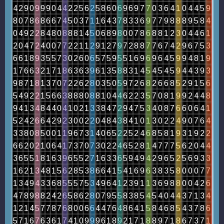
4
2
9
0
9
9
9
0
4
4
2
2
5
6
2
5
8
6
0
6
9
6
9
7
7
0
3
6
4
1
0
4
4
5
9
8
0
7
8
6
8
6
6
7
4
5
0
3
7
1
1
6
4
3
7
8
3
3
6
9
7
7
9
8
8
8
9
5
8
4
0
4
9
2
2
8
4
8
0
8
8
8
1
4
5
0
6
8
9
8
0
0
7
8
6
8
8
1
2
3
0
4
4
6
1
2
0
4
7
2
4
0
0
7
7
2
2
1
1
2
9
1
2
7
9
7
2
8
8
7
7
6
7
4
2
9
6
7
5
3
6
6
1
8
9
3
5
5
7
3
0
2
6
0
6
5
7
5
9
5
5
1
6
9
6
9
6
4
5
9
9
4
8
1
9
1
7
6
6
3
2
1
7
1
8
6
3
6
3
9
6
1
3
5
8
8
3
1
4
5
4
5
4
5
9
4
4
3
9
3
9
8
7
1
8
1
3
7
0
7
2
2
6
2
8
0
3
5
0
5
9
7
2
6
8
2
6
6
8
5
2
9
1
5
6
5
4
9
2
2
1
5
6
6
3
8
8
8
0
8
8
1
0
4
4
6
2
2
3
5
7
0
8
1
9
9
2
4
4
8
9
4
1
3
4
8
4
4
0
4
1
0
2
1
3
3
8
4
7
2
9
4
7
5
3
4
0
8
7
6
6
0
6
4
1
5
2
4
2
6
6
4
2
9
2
3
0
0
2
2
0
4
8
4
3
8
4
1
0
1
3
0
2
2
4
9
0
7
6
4
3
3
8
0
8
5
0
0
1
1
9
6
7
3
1
4
0
6
5
2
2
5
2
4
6
8
5
8
1
9
3
1
9
2
2
6
6
2
0
2
1
0
6
4
1
7
3
7
0
7
3
0
2
2
4
6
5
2
8
1
4
7
7
7
5
6
2
0
4
4
3
6
5
5
1
8
1
6
3
9
6
5
5
2
7
1
6
3
3
6
5
9
4
9
4
2
9
6
5
2
5
6
9
3
3
1
6
2
1
3
4
8
1
5
6
2
8
5
3
8
6
6
4
1
5
4
1
6
9
6
3
8
3
5
8
0
0
0
7
7
1
3
4
9
4
3
3
6
8
5
5
5
7
5
3
4
9
6
4
1
2
3
9
1
1
3
6
9
8
8
0
0
4
2
6
4
7
8
9
8
8
2
4
2
6
5
8
6
2
8
0
7
9
5
5
8
3
8
5
4
5
4
0
4
4
3
7
1
3
4
1
2
1
4
5
7
7
8
7
6
8
0
0
6
6
4
4
7
6
4
8
6
4
1
5
8
4
6
8
5
4
3
7
8
6
5
7
1
6
7
6
3
6
1
7
4
1
0
9
9
9
6
1
8
9
2
1
7
1
8
8
9
7
1
8
6
7
3
7
1