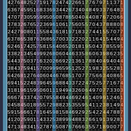
4
2
7
6
4
8
2
5
2
7
1
9
1
7
8
2
4
7
4
2
2
6
6
1
7
7
6
7
9
7
1
1
3
7
1
6
3
6
7
4
5
9
5
1
6
8
3
3
6
9
3
4
4
2
6
7
3
4
0
4
8
4
9
3
3
7
6
4
8
3
4
7
0
7
7
3
0
5
9
5
9
9
5
0
5
0
8
7
8
6
5
0
4
0
4
4
0
8
7
6
7
2
0
6
6
3
7
8
3
2
6
7
6
5
2
2
3
6
9
6
1
0
6
1
7
5
6
0
5
5
7
0
4
3
7
8
8
8
0
8
2
4
2
7
9
0
8
0
1
1
5
5
8
4
3
6
1
8
1
9
7
1
8
3
2
7
4
4
1
5
5
7
0
7
7
6
3
7
8
6
5
3
8
7
6
3
6
8
6
5
7
0
0
3
3
2
2
2
0
2
1
1
6
4
1
5
4
4
9
4
6
2
4
6
1
7
4
2
5
7
5
8
1
5
6
4
0
6
5
2
0
1
8
1
9
5
0
4
3
7
8
5
5
9
5
3
3
8
2
1
3
4
5
4
9
9
9
2
6
8
0
6
0
4
4
6
3
3
5
8
6
0
6
3
9
8
6
2
3
5
5
4
4
3
7
5
0
3
7
1
6
3
2
0
2
6
6
9
2
2
1
3
6
1
7
8
8
4
0
4
9
4
0
4
4
3
8
4
3
7
5
9
4
1
5
7
0
0
9
9
9
6
5
9
5
1
2
5
2
7
1
9
8
3
2
5
5
2
8
1
6
4
2
6
8
1
2
7
6
4
0
6
0
4
4
6
7
6
8
5
1
7
0
7
7
7
5
6
6
3
4
0
8
6
5
6
9
4
1
5
2
2
4
8
3
9
6
4
5
9
6
8
8
4
3
3
7
2
2
4
7
5
2
5
7
7
1
6
7
4
3
1
8
1
9
6
1
5
9
5
0
6
0
1
1
1
9
4
9
4
3
2
6
0
6
4
9
7
0
7
7
3
3
0
3
6
6
6
7
4
3
3
7
4
2
0
7
9
5
5
8
4
9
4
4
6
9
2
4
6
1
4
0
9
9
1
2
4
6
1
0
4
5
8
4
5
0
1
8
9
5
5
7
2
9
8
8
2
3
5
3
5
5
9
5
4
1
1
2
3
8
1
4
9
4
5
9
1
5
6
6
6
1
7
8
1
6
4
5
9
8
1
5
8
4
6
9
2
9
2
5
4
2
2
4
4
7
8
8
7
4
1
2
0
2
5
9
0
1
1
4
3
3
2
5
3
8
9
9
9
4
8
8
3
2
6
6
1
9
1
3
9
2
8
1
4
7
1
3
4
8
3
4
1
5
2
7
8
7
6
5
0
8
7
6
7
6
6
6
3
5
5
7
1
8
9
0
0
7
7