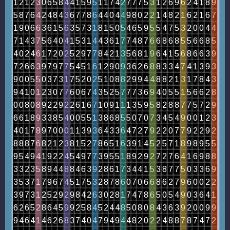
1
2
1
2
3
0
6
5
8
4
4
1
5
9
5
1
1
7
4
2
7
7
7
5
3
1
2
6
9
6
2
4
1
8
9
5
8
7
6
4
2
4
8
4
3
6
7
7
8
6
4
4
0
4
4
9
8
0
2
2
1
4
8
2
1
6
2
1
6
7
1
9
0
6
6
3
6
1
5
6
3
5
7
3
1
8
1
5
0
5
4
6
5
9
5
5
4
7
5
3
2
0
0
4
4
7
1
4
3
7
5
6
4
0
4
1
5
3
1
4
4
3
6
1
7
7
4
8
7
6
6
8
6
8
5
5
6
6
8
5
4
0
2
4
6
1
7
2
0
2
5
2
9
7
7
8
4
2
1
3
5
6
8
1
9
6
4
1
5
6
8
6
6
3
9
7
2
6
6
3
9
7
9
7
7
5
4
5
1
6
1
2
9
0
9
3
6
2
6
8
8
3
3
4
7
4
1
3
9
3
9
0
0
5
5
0
3
7
3
1
7
5
2
0
2
5
1
0
8
8
2
9
9
4
4
8
8
2
1
3
1
7
8
4
3
9
4
1
0
1
2
3
0
7
7
6
0
6
7
4
3
5
2
5
7
7
7
3
6
9
4
0
5
5
1
5
6
6
2
8
0
0
8
0
8
9
2
2
9
2
2
6
1
6
7
1
0
9
1
1
1
3
5
9
5
8
2
8
8
7
7
5
7
2
9
6
6
1
8
9
3
3
8
5
4
0
0
5
5
1
3
8
6
8
5
5
0
7
0
7
3
4
5
4
9
0
0
1
2
3
4
0
1
7
8
9
7
0
0
0
1
1
3
9
3
6
4
3
3
6
4
7
2
7
9
2
2
0
7
7
9
2
2
9
2
8
8
8
7
6
8
2
1
2
3
8
1
5
2
7
8
6
5
1
6
3
9
1
4
5
2
5
7
1
8
9
8
9
5
5
9
5
4
9
4
1
9
2
2
4
5
4
9
7
7
3
9
5
5
1
8
9
2
9
2
7
2
7
6
4
1
6
9
8
8
3
3
2
3
5
8
9
4
4
8
8
4
6
3
9
2
8
6
1
7
3
4
4
1
5
3
8
7
7
5
0
3
3
6
9
3
5
3
7
1
7
9
6
7
4
5
1
7
5
3
2
8
7
8
6
0
7
0
6
6
8
6
2
7
9
6
0
0
2
2
3
9
7
3
1
2
5
2
9
2
9
8
4
2
6
3
0
2
8
1
7
4
7
8
6
5
0
5
4
9
0
3
6
4
1
6
2
6
5
2
8
6
4
5
9
9
2
5
8
4
5
2
4
4
8
5
0
8
0
8
4
3
6
3
9
2
0
0
9
9
9
4
6
4
1
4
6
2
6
8
3
7
4
0
4
7
9
4
9
4
4
8
2
0
2
2
4
8
8
7
8
7
4
7
2