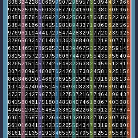
3
0
8
3
2
4
2
2
8
1
0
6
9
9
9
9
0
7
2
9
8
9
5
7
3
1
0
9
4
4
3
7
9
6
6
9
7
6
5
2
5
0
9
5
5
6
0
3
3
6
8
7
7
0
7
4
1
6
0
6
1
3
8
0
8
0
6
9
6
6
8
4
5
1
6
5
7
8
4
3
4
5
9
2
2
2
9
3
2
5
0
6
3
4
7
6
6
5
0
5
2
2
3
6
9
5
8
8
4
3
6
1
6
6
3
8
4
5
5
1
9
8
1
8
9
4
3
3
7
1
9
0
6
0
6
2
6
5
6
2
9
7
6
9
6
1
1
9
4
4
4
1
7
2
9
5
4
7
4
2
8
3
2
9
2
7
7
2
0
2
3
9
3
2
5
3
2
8
6
5
6
9
3
4
7
6
1
4
8
3
1
3
6
3
9
8
8
4
0
4
1
2
1
8
9
0
7
7
1
8
6
2
3
1
4
6
5
1
7
8
9
5
6
5
2
3
1
6
3
9
4
6
7
5
3
5
2
2
0
2
5
9
1
4
5
9
8
1
5
6
9
5
7
2
9
2
0
7
5
3
6
0
6
7
4
4
7
5
9
5
5
4
3
5
8
5
6
4
0
4
8
2
6
5
2
1
5
1
4
5
7
2
4
2
6
8
4
8
3
2
3
6
3
8
2
5
4
5
9
5
1
3
8
1
9
3
0
7
4
2
0
9
9
4
4
8
0
8
7
6
2
4
2
6
8
1
7
3
8
2
4
5
8
1
9
2
5
1
5
6
8
4
5
8
4
6
0
1
0
1
4
6
8
7
6
6
9
1
5
6
1
5
6
4
1
7
0
1
8
9
8
6
1
3
4
1
0
7
4
2
4
2
4
0
4
5
5
1
4
5
7
4
8
9
8
0
8
2
8
1
6
2
9
8
8
9
0
4
0
4
4
7
3
7
1
2
4
2
7
9
9
7
7
3
1
1
2
7
5
3
7
2
1
6
7
7
4
6
4
1
9
9
4
3
7
8
4
1
5
6
0
4
6
1
7
5
1
8
0
8
4
8
5
8
4
0
7
4
6
1
6
0
6
7
4
0
3
0
8
8
4
9
4
6
1
2
0
8
2
1
5
4
8
4
3
3
3
6
2
8
4
2
2
6
8
0
6
1
2
3
2
7
6
7
4
6
9
6
4
1
7
6
8
7
6
8
2
2
6
8
4
3
8
1
9
2
0
3
8
2
7
3
6
2
8
0
7
3
5
8
5
6
1
0
1
6
0
4
1
5
3
4
2
3
5
5
2
0
5
5
8
4
3
4
7
6
3
1
9
1
6
8
8
0
8
8
1
6
1
7
2
1
3
5
8
2
9
1
3
4
6
5
5
9
5
1
7
9
5
5
8
2
5
1
6
5
5
8
7
6