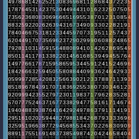
4
9
7
8
6
8
1
4
2
6
2
5
2
1
3
0
8
3
6
9
6
8
1
1
2
8
6
8
4
3
7
2
2
3
5
1
7
8
7
6
4
5
3
1
4
2
3
7
5
3
0
4
4
9
4
4
3
1
0
1
6
2
3
2
5
0
7
5
0
5
7
3
5
6
2
3
6
8
0
8
3
0
6
9
6
6
6
5
1
6
9
5
5
3
8
7
0
1
2
3
1
0
8
5
4
8
8
3
2
5
9
2
2
0
2
6
2
6
3
9
4
3
1
6
7
3
4
9
0
9
3
3
0
2
2
8
2
1
9
1
7
8
4
0
4
6
6
7
5
3
1
8
1
2
3
3
4
4
5
9
7
0
7
3
1
9
5
1
1
2
5
7
4
3
7
6
2
0
4
4
9
1
7
0
7
3
5
6
9
6
2
3
7
2
9
0
2
9
9
9
0
6
0
8
8
2
4
8
6
5
7
9
2
8
1
1
0
3
1
4
5
9
1
5
6
4
8
8
0
8
9
4
1
0
1
4
2
6
2
8
6
9
5
4
9
8
5
0
1
1
4
1
1
7
8
1
3
3
8
2
2
0
1
4
5
6
1
6
8
5
3
9
4
9
4
5
5
7
6
4
1
4
9
7
7
6
6
1
7
8
7
1
5
9
5
8
6
5
9
5
3
4
4
5
9
1
2
4
1
5
2
4
6
9
6
1
8
4
2
6
6
6
3
2
5
9
4
5
0
5
5
8
0
8
8
4
4
0
9
9
3
6
2
4
6
4
2
9
3
3
0
5
9
9
9
7
2
8
5
4
2
0
8
3
2
5
6
6
3
9
0
2
1
2
3
3
7
8
8
7
1
1
3
9
3
8
5
1
8
9
6
7
8
4
3
9
1
7
0
7
1
8
3
6
9
2
5
5
3
8
0
7
3
0
3
4
6
1
2
3
9
2
0
9
9
9
4
2
3
5
5
2
7
9
7
2
3
0
1
1
9
8
3
7
1
7
9
6
2
8
3
5
2
8
1
5
7
0
7
7
7
5
2
4
6
3
7
1
6
7
7
3
3
8
2
9
4
7
7
5
8
1
6
1
7
1
4
6
7
4
1
9
4
0
4
8
8
3
9
3
8
7
6
4
1
6
4
2
9
2
4
9
7
8
6
3
7
9
1
1
1
4
1
9
1
2
9
5
1
6
1
0
2
0
2
5
9
4
4
8
2
7
9
8
8
1
8
4
2
6
8
7
9
3
3
3
3
6
9
6
3
2
5
9
5
1
9
6
6
3
8
7
7
2
9
4
5
6
8
5
5
3
4
3
7
0
2
2
6
8
3
0
9
0
9
8
8
9
1
1
7
5
5
1
6
9
1
4
8
3
7
3
8
5
4
9
8
7
4
2
0
4
2
4
6
5
8
4
0
4