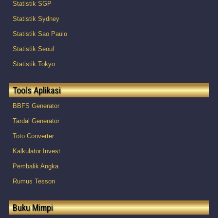
Statistik SGP
Statistik Sydney
Statistik Sao Paulo
Statistik Seoul
Statistik Tokyo
Tools Aplikasi
BBFS Generator
Tardal Generator
Toto Converter
Kalkulator Invest
Pembalik Angka
Rumus Tesson
Buku Mimpi