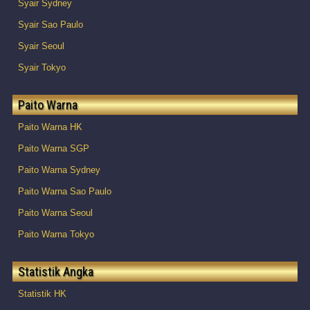
Syair Sydney
Syair Sao Paulo
Syair Seoul
Syair Tokyo
Paito Warna
Paito Warna HK
Paito Warna SGP
Paito Warna Sydney
Paito Warna Sao Paulo
Paito Warna Seoul
Paito Warna Tokyo
Statistik Angka
Statistik HK