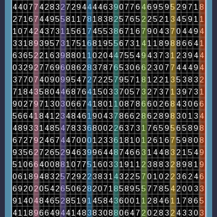
4
4
0
7
7
4
2
8
3
2
7
2
9
4
4
4
4
6
3
9
0
7
7
6
4
6
9
5
9
5
2
9
7
1
8
2
7
1
6
7
4
4
9
5
5
8
1
1
7
8
1
8
3
8
2
5
7
6
5
2
2
5
2
1
3
4
5
9
1
1
1
0
7
4
2
4
3
7
3
1
1
5
6
1
7
4
5
5
3
8
6
7
1
6
7
9
0
4
3
7
0
4
4
9
4
3
3
1
8
9
3
9
5
7
3
1
7
5
1
6
8
1
9
5
5
6
7
3
1
4
1
1
8
9
8
8
6
6
4
1
6
3
6
5
2
2
1
6
3
9
8
8
0
1
1
0
2
0
4
4
7
5
5
4
9
4
3
7
3
1
2
3
9
4
4
0
3
2
9
2
7
7
6
9
6
0
8
6
2
8
3
7
8
7
6
5
3
0
6
6
2
3
0
7
7
4
4
4
9
4
3
7
7
0
7
4
0
9
0
9
9
5
4
7
2
7
2
2
5
7
9
5
7
1
8
1
2
2
1
3
5
3
8
3
2
7
1
8
4
3
5
8
0
4
4
6
8
7
6
4
1
5
0
3
3
7
0
5
7
3
2
7
3
7
1
3
9
7
3
1
9
0
2
7
9
7
1
3
0
3
0
6
6
7
4
1
8
0
1
1
0
8
7
8
6
6
0
2
6
8
4
3
0
6
6
5
6
6
4
1
8
4
1
2
3
4
8
4
6
1
9
0
4
3
7
8
6
6
2
8
6
2
8
9
8
3
0
1
3
4
4
8
9
3
3
1
4
8
5
4
7
8
3
3
6
8
0
0
2
2
6
3
7
3
1
7
6
5
9
5
6
5
8
9
8
6
7
2
7
9
2
4
6
7
4
4
7
0
0
0
1
2
3
3
6
1
8
1
0
1
2
6
1
6
7
5
9
8
0
8
9
3
5
6
2
7
2
6
5
2
9
4
6
3
9
9
6
4
4
8
7
4
6
6
3
1
4
4
8
3
2
1
5
4
9
5
1
0
6
6
4
0
0
8
8
1
0
7
7
5
1
6
0
3
3
1
9
1
1
2
3
8
8
3
2
8
9
8
1
9
0
6
1
8
9
4
8
3
2
5
7
2
9
2
2
3
8
3
1
4
3
2
2
5
7
0
1
0
2
2
3
6
2
4
6
6
9
2
0
2
0
5
4
2
6
5
0
6
2
8
2
0
7
1
8
5
8
9
5
5
7
7
8
5
4
2
0
0
3
3
9
1
4
0
4
8
4
6
5
2
8
5
1
9
1
4
5
8
4
3
6
0
0
1
1
2
8
4
6
1
1
7
8
6
5
4
1
1
8
9
6
6
4
9
4
4
1
4
8
3
8
3
0
8
8
0
6
4
7
2
0
2
8
3
2
4
3
3
0
3