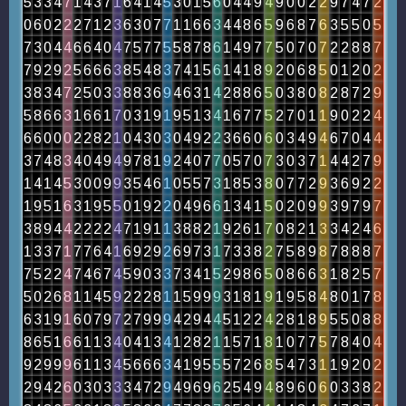
5
3
3
4
7
1
4
3
7
1
6
4
1
4
5
3
0
1
5
6
0
4
4
9
4
9
0
0
2
2
9
7
4
7
2
0
6
0
2
2
2
7
1
2
3
6
3
0
7
7
1
1
6
6
3
4
4
8
6
5
9
6
8
7
6
3
5
5
0
5
7
3
0
4
4
6
6
4
0
4
7
5
7
7
5
5
8
7
8
6
1
4
9
7
7
5
0
7
0
7
2
2
8
8
7
7
9
2
9
2
5
6
6
6
3
8
5
4
8
3
7
4
1
5
6
1
4
1
8
9
2
0
6
8
5
0
1
2
0
2
3
8
3
4
7
2
5
0
3
3
8
8
3
6
9
4
6
3
1
4
2
8
8
6
5
0
3
8
0
8
2
8
7
2
9
5
8
6
6
3
1
6
6
1
7
0
3
1
9
1
9
5
1
3
4
1
6
7
7
5
2
7
0
1
1
9
0
2
2
4
6
6
0
0
0
2
2
8
2
1
0
4
3
0
3
0
4
9
2
2
3
6
6
0
6
0
3
4
9
4
6
7
0
4
4
3
7
4
8
3
4
0
4
9
4
9
7
8
1
9
2
4
0
7
7
0
5
7
0
7
3
0
3
7
1
4
4
2
7
9
1
4
1
4
5
3
0
0
9
9
3
5
4
6
1
0
5
5
7
3
1
8
5
3
8
0
7
7
2
9
3
6
9
2
2
1
9
5
1
6
3
1
9
5
5
0
1
9
2
2
0
4
9
6
6
1
3
4
1
5
0
2
0
9
9
3
9
7
9
7
3
8
9
4
4
2
2
2
2
4
7
1
9
1
1
3
8
8
2
1
9
2
6
1
7
0
8
2
1
3
3
4
2
4
6
1
3
3
7
1
7
7
6
4
1
6
9
2
9
2
6
9
7
3
1
7
3
3
8
2
7
5
8
9
8
7
8
8
8
7
7
5
2
2
4
7
4
6
7
4
5
9
0
3
3
7
3
4
1
5
2
9
8
6
5
0
8
6
6
3
1
8
2
5
7
5
0
2
6
8
1
1
4
5
9
2
2
2
8
1
1
5
9
9
9
3
1
8
1
9
1
9
5
8
4
8
0
1
7
8
6
3
1
9
1
6
0
7
9
7
2
7
9
9
9
4
2
9
4
4
5
1
2
2
4
2
8
1
8
9
5
5
0
8
8
8
6
5
1
6
6
1
1
3
4
0
4
1
3
4
1
2
8
2
1
1
5
7
1
8
1
0
7
7
5
7
8
4
0
4
9
2
9
9
9
6
1
1
3
4
5
6
6
6
3
4
1
9
5
5
5
7
2
6
8
5
4
7
3
1
1
9
2
0
2
2
9
4
2
6
0
3
0
3
3
3
4
7
2
9
4
9
6
9
6
2
5
4
9
4
8
9
6
0
6
0
3
3
8
2