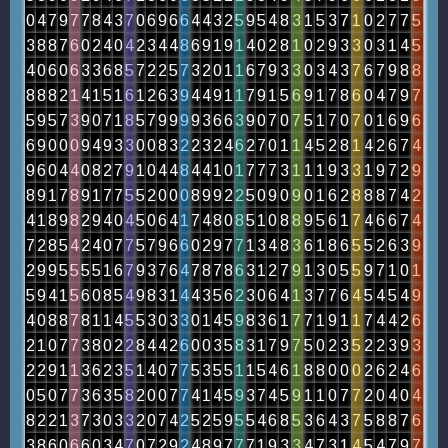
0
4
7
9
7
7
8
4
3
7
0
6
9
6
6
4
4
3
2
5
9
5
4
8
3
1
5
3
7
1
0
2
7
7
5
3
8
8
7
6
0
2
4
0
4
2
3
4
4
8
6
9
1
9
1
4
0
2
8
1
0
2
9
3
3
0
3
1
4
5
4
0
6
0
6
3
3
6
8
5
7
2
2
5
7
3
2
0
1
1
6
7
9
3
3
0
3
4
3
7
6
7
9
8
8
8
8
8
2
1
4
1
5
1
6
1
2
6
3
9
4
4
9
1
1
7
9
1
5
6
9
1
7
8
6
0
4
7
9
7
5
9
5
7
3
9
0
7
1
8
5
7
9
9
9
9
3
6
6
3
9
0
7
0
7
5
1
7
0
7
0
1
6
9
6
6
9
0
0
0
9
4
9
3
3
0
0
8
3
2
2
3
2
4
6
2
7
0
1
1
4
5
2
8
1
4
2
6
7
4
9
6
0
4
4
0
8
2
7
9
1
0
4
4
8
4
4
1
0
1
7
7
7
3
1
1
1
9
3
3
1
9
7
2
9
8
9
1
7
8
9
1
7
7
5
5
2
0
0
0
8
9
9
2
2
5
0
9
0
9
0
1
6
2
8
8
8
7
4
2
4
1
8
9
8
2
9
4
0
4
5
0
6
4
1
7
4
8
0
8
5
1
0
8
8
9
5
6
1
7
4
6
6
7
4
7
2
8
5
4
2
4
0
7
7
5
7
9
6
6
0
2
9
7
7
1
3
4
8
3
6
1
8
6
5
5
2
6
3
9
2
9
9
5
5
5
5
1
6
7
9
3
7
6
4
7
8
7
8
6
3
1
2
7
9
1
3
0
5
5
9
7
1
0
1
5
9
4
1
5
6
0
8
5
4
9
8
3
1
4
4
3
5
6
2
3
0
6
4
1
3
7
7
6
4
5
4
5
4
9
4
0
8
8
7
8
1
1
4
5
5
3
0
3
3
0
1
4
5
9
8
3
6
1
7
7
1
9
1
1
7
4
4
2
6
2
1
0
7
7
3
8
0
2
2
8
4
4
2
6
0
0
3
5
8
3
1
7
9
7
5
0
2
3
5
2
2
3
9
3
2
2
9
1
1
3
6
2
3
5
1
4
0
7
7
5
3
5
5
1
1
5
4
6
1
8
8
0
0
0
2
6
2
4
6
0
5
0
7
7
3
6
3
5
8
2
0
0
7
7
4
1
4
5
9
3
7
4
5
9
1
1
0
7
7
2
0
4
0
4
8
2
2
1
3
7
3
0
3
3
2
0
7
4
2
5
2
5
9
5
5
4
6
8
5
3
6
4
3
7
5
8
8
7
6
3
8
6
0
6
6
0
3
4
7
0
7
2
9
2
4
8
9
7
7
7
1
9
3
3
4
7
3
1
4
5
4
7
9
7