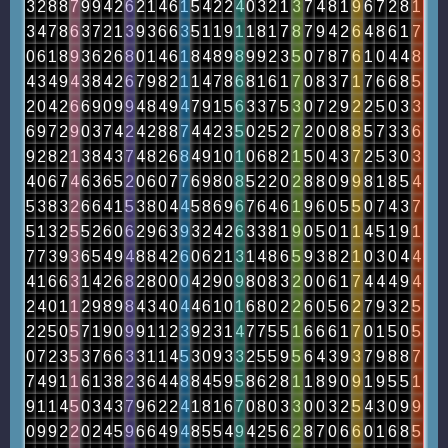
3
2
8
8
7
9
9
4
2
6
2
1
4
6
1
5
4
2
2
4
0
3
2
1
3
7
4
8
1
9
6
7
2
8
1
3
4
7
8
6
3
7
2
1
3
9
3
6
6
3
5
1
1
9
1
1
8
1
7
8
7
9
4
2
6
4
8
6
1
7
0
6
1
8
9
3
6
2
6
8
0
1
4
6
1
8
4
8
9
8
9
9
2
3
5
0
7
8
7
6
1
0
4
4
8
4
3
4
9
4
3
8
4
2
6
7
9
8
2
1
1
4
7
8
6
8
1
6
1
7
0
8
3
7
1
7
6
6
8
5
2
0
4
2
6
6
9
0
9
9
4
8
4
9
4
7
9
1
5
6
3
3
7
5
3
0
7
2
9
2
2
5
0
3
3
6
9
7
2
9
0
3
7
4
2
4
2
8
8
7
4
4
2
3
5
0
2
5
2
7
2
0
0
8
8
5
7
3
3
6
9
2
8
2
1
3
8
4
3
7
4
8
2
6
8
4
9
1
0
1
0
6
8
2
1
5
0
4
3
7
2
5
3
0
3
4
0
6
7
4
6
3
6
5
2
0
6
0
7
7
6
9
8
0
8
5
2
2
0
2
8
8
0
9
9
8
1
8
5
4
5
3
8
3
2
6
6
4
1
5
3
8
0
4
4
5
8
6
9
6
7
6
4
6
1
9
6
0
5
5
0
7
4
3
7
5
1
3
2
5
5
2
6
0
6
2
9
6
3
9
3
2
4
2
6
3
3
8
1
9
0
5
0
1
1
4
5
1
9
1
7
7
3
9
3
6
5
4
9
4
8
8
4
2
6
0
6
2
1
3
1
4
8
6
5
9
3
8
2
1
0
3
0
4
4
4
1
6
6
3
1
4
2
6
8
2
8
0
0
0
4
2
9
0
9
8
0
8
3
2
0
0
6
1
7
4
4
4
9
4
2
4
0
1
1
2
9
8
9
8
4
3
4
0
4
4
6
1
0
1
6
8
0
2
2
6
0
5
6
2
7
9
3
2
5
2
2
5
0
5
7
1
9
0
9
9
1
1
2
3
9
2
3
1
4
7
7
5
5
1
6
6
6
1
7
0
1
5
0
5
0
7
2
3
5
3
7
6
6
3
3
1
1
4
5
3
0
9
3
3
2
5
5
9
5
6
4
3
9
3
7
9
8
8
7
7
4
9
1
1
6
1
3
8
2
3
6
4
4
8
8
4
5
9
5
8
6
2
8
1
1
8
9
0
9
1
9
5
5
1
9
1
1
4
5
0
3
4
3
7
9
6
2
2
4
1
8
1
6
7
0
8
0
3
3
0
0
3
2
5
4
3
0
9
9
0
9
9
2
2
0
2
4
5
9
6
6
4
9
4
8
5
5
4
9
4
2
5
6
2
8
7
0
6
6
0
1
6
8
5