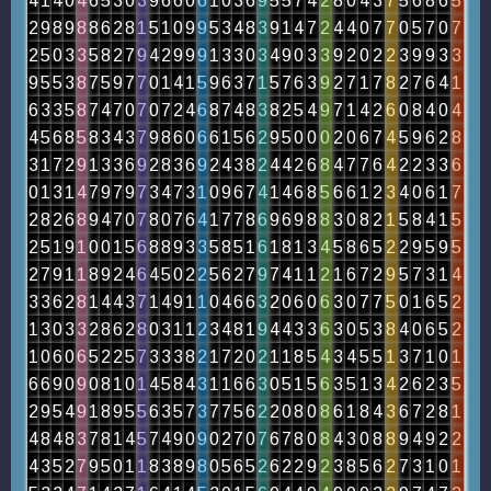
4
1
4
0
4
6
5
3
0
3
9
6
6
0
6
1
0
3
6
9
5
5
7
4
2
8
0
4
3
7
5
6
8
6
5
2
9
8
9
8
8
6
2
8
1
5
1
0
9
9
5
3
4
8
3
9
1
4
7
2
4
4
0
7
7
0
5
7
0
7
2
5
0
3
3
5
8
2
7
9
4
2
9
9
9
1
3
3
0
3
4
9
0
3
3
9
2
0
2
2
3
9
9
3
3
9
5
5
3
8
7
5
9
7
7
0
1
4
1
5
9
6
3
7
1
5
7
6
3
9
2
7
1
7
8
2
7
6
4
1
6
3
3
5
8
7
4
7
0
7
0
7
2
4
6
8
7
4
8
3
8
2
5
4
9
7
1
4
2
6
0
8
4
0
4
4
5
6
8
5
8
3
4
3
7
9
8
6
0
6
6
1
5
6
2
9
5
0
0
0
2
0
6
7
4
5
9
6
2
8
3
1
7
2
9
1
3
3
6
9
2
8
3
6
9
2
4
3
8
2
4
4
2
6
8
4
7
7
6
4
2
2
3
3
6
0
1
3
1
4
7
9
7
9
7
3
4
7
3
1
0
9
6
7
4
1
4
6
8
5
6
6
1
2
3
4
0
6
1
7
2
8
2
6
8
9
4
7
0
7
8
0
7
6
4
1
7
7
8
6
9
6
9
8
8
3
0
8
2
1
5
8
4
1
5
2
5
1
9
1
0
0
1
5
6
8
8
9
3
3
5
8
5
1
6
1
8
1
3
4
5
8
6
5
2
2
9
5
9
5
2
7
9
1
1
8
9
2
4
6
4
5
0
2
2
5
6
2
7
9
7
4
1
1
2
1
6
7
2
9
5
7
3
1
4
3
3
6
2
8
1
4
4
3
7
1
4
9
1
1
0
4
6
6
3
2
0
6
0
6
3
0
7
7
5
0
1
6
5
2
1
3
0
3
3
2
8
6
2
8
0
3
1
1
2
3
4
8
1
9
4
4
3
3
6
3
0
5
3
8
4
0
6
5
2
1
0
6
0
6
5
2
2
5
7
3
3
3
8
2
1
7
2
0
2
1
1
8
5
4
3
4
5
5
1
3
7
1
0
1
6
6
9
0
9
0
8
1
0
1
4
5
8
4
3
1
1
6
6
3
0
5
1
5
6
3
5
1
3
4
2
6
2
3
5
2
9
5
4
9
1
8
9
5
5
6
3
5
7
3
7
7
5
6
2
2
0
8
0
8
6
1
8
4
3
6
7
2
8
1
4
8
4
8
3
7
8
1
4
5
7
4
9
0
9
0
2
7
0
7
6
7
8
0
8
4
3
0
8
8
9
4
9
2
2
4
3
5
2
7
9
5
0
1
1
8
3
8
9
8
0
5
6
5
2
6
2
2
9
2
3
8
5
6
2
7
3
1
0
1