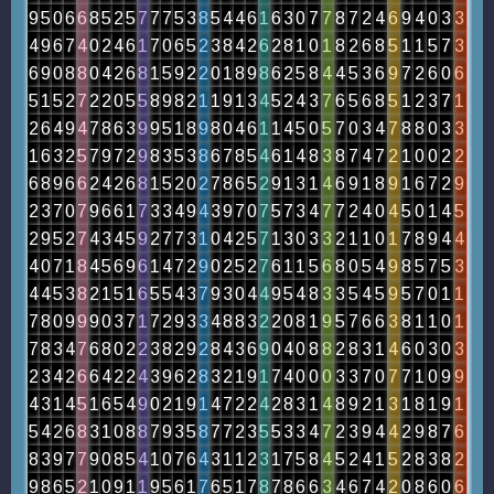
9
5
0
6
6
8
5
2
5
7
7
7
5
3
8
5
4
4
6
1
6
3
0
7
7
8
7
2
4
6
9
4
0
3
3
4
9
6
7
4
0
2
4
6
1
7
0
6
5
2
3
8
4
2
6
2
8
1
0
1
8
2
6
8
5
1
1
5
7
3
6
9
0
8
8
0
4
2
6
8
1
5
9
2
2
0
1
8
9
8
6
2
5
8
4
4
5
3
6
9
7
2
6
0
6
5
1
5
2
7
2
2
0
5
5
8
9
8
2
1
1
9
1
3
4
5
2
4
3
7
6
5
6
8
5
1
2
3
7
1
2
6
4
9
4
7
8
6
3
9
9
5
1
8
9
8
0
4
6
1
1
4
5
0
5
7
0
3
4
7
8
8
0
3
3
1
6
3
2
5
7
9
7
2
9
8
3
5
3
8
6
7
8
5
4
6
1
4
8
3
8
7
4
7
2
1
0
0
2
2
6
8
9
6
6
2
4
2
6
8
1
5
2
0
2
7
8
6
5
2
9
1
3
1
4
6
9
1
8
9
1
6
7
2
9
2
3
7
0
7
9
6
6
1
7
3
3
4
9
4
3
9
7
0
7
5
7
3
4
7
7
2
4
0
4
5
0
1
4
5
2
9
5
2
7
4
3
4
5
9
2
7
7
3
1
0
4
2
5
7
1
3
0
3
3
2
1
1
0
1
7
8
9
4
4
4
0
7
1
8
4
5
6
9
6
1
4
7
2
9
0
2
5
2
7
6
1
1
5
6
8
0
5
4
9
8
5
7
5
3
4
4
5
3
8
2
1
5
1
6
5
5
4
3
7
9
3
0
4
4
9
5
4
8
3
3
5
4
5
9
5
7
0
1
1
7
8
0
9
9
9
0
3
7
1
7
2
9
3
3
4
8
8
3
2
2
0
8
1
9
5
7
6
6
3
8
1
1
0
1
7
8
3
4
7
6
8
0
2
2
3
8
2
9
2
8
4
3
6
9
0
4
0
8
8
2
8
3
1
4
6
0
3
0
3
2
3
4
2
6
6
4
2
2
4
3
9
6
2
8
3
2
1
9
1
7
4
0
0
0
3
3
7
0
7
7
1
0
9
9
4
3
1
4
5
1
6
5
4
9
0
2
1
9
1
4
7
2
2
4
2
8
3
1
4
8
9
2
1
3
1
8
1
9
1
5
4
2
6
8
3
1
0
8
8
7
9
3
5
8
7
7
2
3
5
5
3
3
4
7
2
3
9
4
4
2
9
8
7
6
8
3
9
7
7
9
0
8
5
4
1
0
7
6
4
3
1
1
2
3
1
7
5
8
4
5
2
4
1
5
2
8
3
8
2
9
8
6
5
2
1
0
9
1
1
9
5
6
1
7
6
5
1
7
8
7
8
6
6
3
4
6
7
4
2
0
8
6
0
6