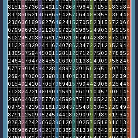
8
1
5
1
6
5
7
3
6
9
2
4
9
1
1
3
7
2
6
8
7
9
6
4
1
7
1
5
5
1
8
3
5
8
4
8
3
7
8
6
0
5
3
1
4
0
6
8
6
5
9
4
2
5
7
0
6
4
4
8
8
8
5
5
1
3
6
4
4
8
2
3
6
6
3
6
1
8
9
8
9
2
7
6
4
9
2
4
1
5
3
7
0
5
5
2
3
1
5
6
7
2
0
6
6
0
7
9
9
9
6
9
3
5
8
2
1
2
8
1
9
7
2
2
4
2
9
6
5
2
4
9
0
3
3
5
9
1
5
6
5
1
2
2
4
5
2
0
8
8
9
6
6
1
7
5
0
2
1
3
6
7
4
0
4
2
8
8
9
8
7
2
1
0
1
1
1
3
2
5
4
8
2
9
2
4
4
1
6
7
4
0
7
8
6
3
3
4
7
2
2
7
1
2
3
5
3
9
4
4
1
8
0
5
5
7
5
9
4
4
5
0
0
1
1
2
8
1
1
2
5
7
1
2
3
7
5
0
2
2
7
8
6
5
2
2
4
6
4
1
7
6
4
7
2
8
4
5
5
1
0
6
9
0
9
0
1
3
8
2
4
9
0
9
9
5
8
2
4
6
5
7
7
7
5
9
1
4
4
8
4
2
2
8
1
4
8
9
7
7
3
9
1
5
6
3
6
5
1
6
9
7
1
3
4
2
6
9
4
4
7
0
0
0
0
2
3
9
8
8
1
1
4
0
4
0
3
3
1
4
8
5
2
8
1
2
6
3
9
3
0
1
5
4
9
2
4
1
0
1
7
0
5
7
3
8
9
4
1
5
7
9
9
4
4
2
9
0
8
8
2
5
4
4
8
7
1
3
8
2
4
2
3
1
4
8
0
9
0
9
1
5
9
1
1
8
6
1
9
1
0
4
5
7
3
0
6
1
4
5
2
8
9
6
6
4
0
6
5
2
5
7
7
8
6
4
5
9
9
9
7
7
1
7
8
8
5
2
3
5
3
3
2
3
5
0
9
7
5
3
7
2
1
9
1
1
1
8
1
9
1
8
4
3
7
5
5
4
8
3
3
0
4
3
7
2
9
4
9
4
8
7
9
1
1
2
5
0
9
9
5
2
4
5
9
4
4
1
8
9
2
9
0
9
9
7
9
8
9
8
1
9
6
4
1
9
2
8
3
2
4
2
4
2
6
6
6
6
3
9
0
1
2
0
2
1
0
2
5
7
6
5
1
8
9
1
6
1
3
4
0
2
8
9
8
6
7
8
5
4
3
2
1
7
8
0
3
6
5
2
4
1
3
3
6
7
2
4
2
6
1
5
3
9
3
3
9
6
9
6
0
8
0
7
7
7
4
1
4
5
1
1
5
7
3
8
3
4
2
6
4
9
4
0
4
9
4
3
4
7