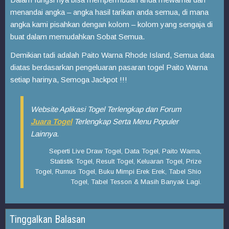
menandai angka – angka hasil tarikan anda semua, di mana
angka kami pisahkan dengan kolom – kolom yang sengaja di
buat dalam memudahkan Sobat Semua.
Demikian tadi adalah Paito Warna Rhode Island, Semua data
diatas berdasarkan pengeluaran pasaran togel Paito Warna
setiap harinya, Semoga Jackpot !!!
Website Aplikasi Togel Terlengkap dan Forum
Juara Togel
Terlengkap Serta Menu Populer
Lainnya.
Seperti Live Draw Togel, Data Togel, Paito Warna,
Statistik Togel, Result Togel, Keluaran Togel, Prize
Togel, Rumus Togel, Buku Mimpi Erek Erek, Tabel Shio
Togel, Tabel Tesson & Masih Banyak Lagi.
Tinggalkan Balasan