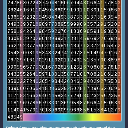
2
4
7
8
6
3
0
2
2
4
3
7
4
0
4
8
1
6
0
6
7
0
4
4
8
0
6
6
4
1
7
7
8
4
3
3
6
2
4
6
1
6
0
1
1
0
4
5
0
5
8
6
0
9
9
1
0
9
1
1
0
3
9
1
1
5
0
6
6
3
1
3
6
5
2
9
2
3
2
5
5
4
5
8
4
3
4
9
3
3
8
7
5
3
8
1
3
7
3
1
6
3
5
4
9
0
4
9
3
3
9
3
7
1
8
9
8
9
7
7
0
8
9
5
5
9
9
9
0
9
3
5
7
2
9
1
5
2
0
2
7
5
8
1
9
4
2
6
4
1
9
8
4
5
9
2
6
7
6
4
1
8
3
6
9
8
5
9
1
1
9
3
6
3
9
8
3
0
5
5
3
9
2
0
2
8
0
1
8
9
8
9
3
1
4
3
8
1
4
5
9
6
9
2
2
6
6
9
8
8
6
6
2
7
9
2
3
7
7
5
9
6
3
9
3
0
6
8
1
9
4
8
3
7
1
3
3
7
2
9
0
5
4
7
2
3
5
4
3
7
0
0
8
1
9
5
3
4
8
3
2
4
7
4
2
7
0
7
3
1
5
1
4
9
4
7
0
1
6
7
7
6
7
2
9
7
1
6
1
7
0
2
9
1
1
3
2
0
1
1
2
4
3
2
5
1
3
5
7
3
0
8
8
9
8
0
9
0
5
5
6
5
7
7
5
3
0
1
6
7
0
2
8
1
9
1
2
5
1
6
7
0
8
0
8
2
7
8
1
9
8
4
3
2
5
5
2
6
4
1
5
9
7
1
8
0
1
3
5
8
7
7
1
0
1
7
0
8
2
1
8
6
1
2
3
3
5
8
3
2
2
7
2
4
6
2
0
5
4
9
8
4
4
2
6
3
4
6
3
9
4
8
2
9
2
7
5
5
3
8
8
3
9
6
6
0
7
0
6
6
4
1
5
3
8
6
6
2
9
2
5
0
2
8
1
7
3
9
6
6
2
0
6
9
6
4
1
7
1
8
3
4
6
6
3
9
4
0
4
4
5
8
3
4
7
7
2
8
0
8
0
2
3
2
5
9
2
3
5
8
1
1
8
1
9
6
9
7
8
6
6
7
9
3
3
0
1
3
6
9
9
5
8
8
7
6
6
6
4
1
5
0
6
3
9
1
1
4
0
4
1
5
7
3
1
7
0
1
8
9
6
9
0
9
9
9
6
6
8
5
6
1
5
3
8
4
1
2
7
9
4
8
5
4
9
Dalam fungsi nya bisa mempermudah anda mewarnai dan