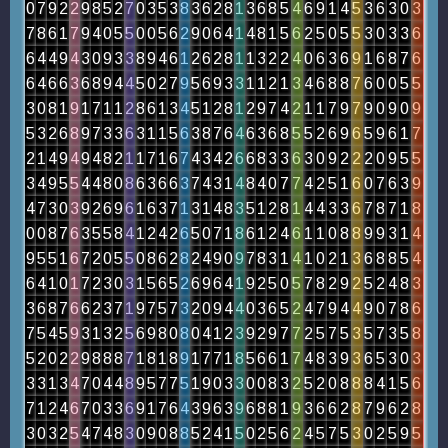
0
7
9
2
2
9
8
5
2
7
0
3
5
3
8
3
6
2
8
1
3
6
8
5
4
6
9
1
4
5
3
6
3
0
3
7
8
6
1
7
9
4
0
5
5
0
0
5
6
2
9
0
6
4
1
4
8
1
5
6
2
5
0
5
5
3
0
3
3
6
6
4
4
9
4
3
0
9
3
3
8
9
4
6
1
2
6
2
8
1
1
3
2
2
4
0
6
3
6
9
1
6
8
7
6
6
4
6
6
3
6
8
9
4
4
5
0
2
7
9
5
6
9
3
3
1
1
2
1
3
4
6
8
8
7
6
0
0
5
5
3
0
8
1
9
1
7
1
1
2
8
6
1
3
4
5
1
2
8
1
2
9
7
4
2
1
1
7
9
7
9
0
9
0
9
5
3
2
6
8
9
7
3
3
6
3
1
1
5
6
3
8
7
6
4
6
3
6
8
5
5
2
6
9
6
5
9
6
1
7
2
1
4
9
4
9
4
8
2
1
1
7
1
6
7
4
3
4
2
6
6
8
3
3
6
3
0
9
2
2
2
0
9
5
5
3
4
9
5
5
4
4
8
0
8
6
3
6
6
3
7
4
3
1
4
8
4
0
7
7
4
2
5
1
6
0
7
6
3
9
4
7
3
0
3
9
2
6
9
6
1
6
3
7
1
3
1
4
8
3
5
1
2
8
1
4
4
3
3
6
7
8
7
1
8
0
0
8
7
6
3
5
5
8
4
1
2
4
2
6
5
0
7
1
8
6
1
2
4
6
1
1
0
8
8
9
9
3
1
4
9
5
5
1
6
7
2
0
5
5
0
8
6
2
8
2
4
9
0
9
7
8
3
1
4
1
0
2
1
3
6
8
8
5
4
6
4
1
0
1
7
2
3
0
3
1
5
6
5
2
6
9
6
4
1
9
2
5
0
5
7
8
2
9
2
5
2
4
8
3
3
6
8
7
6
6
2
3
7
1
9
7
5
7
3
2
0
9
4
4
0
3
6
5
2
4
7
9
4
4
9
0
7
8
6
7
5
4
5
9
3
1
3
2
5
6
9
8
0
8
0
4
1
2
3
9
2
9
7
7
2
5
7
5
3
5
7
3
5
8
5
2
0
2
2
9
8
8
8
7
1
8
1
8
9
1
7
7
1
8
5
6
6
1
7
4
8
3
9
3
6
5
3
0
3
3
3
1
3
4
7
0
4
4
8
9
5
7
7
5
1
9
0
3
3
0
0
8
3
2
5
2
0
8
8
8
4
1
5
6
7
1
2
4
6
7
0
3
3
6
9
1
7
6
4
3
9
6
3
9
6
8
8
1
9
3
6
6
2
8
7
9
6
2
8
3
0
3
2
5
4
7
4
8
3
0
9
0
8
8
5
2
4
1
5
0
2
5
6
2
4
5
7
5
3
0
2
5
9
5