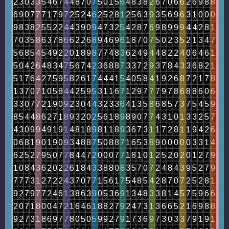
2
3
0
3
3
5
4
6
7
4
4
8
7
0
7
5
0
1
5
6
4
8
3
8
2
6
7
0
6
6
2
6
9
8
8
6
9
0
7
7
7
1
7
9
7
2
5
2
4
6
2
5
2
8
1
2
5
6
3
9
3
5
6
9
6
3
1
0
0
0
9
8
3
8
2
5
5
2
2
4
4
3
9
0
9
4
7
3
2
5
4
2
8
7
6
9
8
9
9
9
4
4
2
8
1
7
0
3
5
8
6
3
7
8
6
6
2
2
6
8
9
4
6
9
6
1
8
7
0
7
5
0
2
3
5
2
1
3
4
7
5
6
8
5
4
5
4
9
2
2
0
1
8
9
8
7
7
4
8
3
6
2
4
9
4
4
8
2
2
4
0
6
4
6
1
5
0
4
2
6
4
8
3
4
7
5
6
7
4
2
3
6
8
8
7
3
3
7
2
9
3
7
8
4
3
3
6
8
2
1
5
1
7
6
4
2
7
5
9
5
8
2
6
1
7
4
4
4
1
5
4
0
5
8
4
1
9
2
6
8
7
2
1
7
8
1
3
7
0
7
1
0
5
8
4
4
2
5
9
5
3
1
1
6
7
1
2
9
7
7
7
9
7
8
6
8
8
6
0
6
3
3
0
7
7
2
1
9
0
9
2
3
0
4
4
3
2
3
3
6
4
1
3
5
8
6
8
5
7
3
7
5
4
5
9
8
5
4
4
8
6
2
7
1
8
9
3
2
0
2
5
6
1
8
9
8
9
0
7
7
4
3
1
0
1
3
3
2
5
7
4
3
0
9
9
4
9
1
9
1
4
8
1
8
9
8
1
1
8
9
3
6
7
3
1
1
7
2
8
1
1
9
4
2
6
0
6
8
1
9
0
1
9
0
9
3
4
8
8
7
5
0
8
8
7
1
6
5
3
8
9
0
0
0
0
0
3
3
1
4
6
2
5
2
7
9
5
0
7
7
8
4
4
7
2
0
0
0
7
7
1
8
1
0
1
2
5
2
0
2
0
1
2
7
9
1
0
8
4
3
6
2
0
2
2
6
1
8
4
3
3
8
8
0
8
3
5
7
0
7
2
4
8
4
3
9
5
2
7
9
7
7
7
3
1
2
7
2
2
4
3
7
0
7
7
1
5
6
1
7
5
4
8
5
4
2
8
7
0
7
2
5
2
8
1
9
2
7
9
7
7
2
4
6
1
3
8
6
3
9
0
5
3
6
9
1
3
4
8
3
3
8
1
4
5
7
5
9
6
6
2
0
7
1
8
0
0
4
7
2
1
6
4
6
1
8
8
2
7
9
2
4
7
3
1
3
6
6
5
2
1
6
9
8
8
9
2
7
3
1
8
6
9
7
7
8
0
5
0
5
9
9
2
7
9
1
7
3
6
9
7
3
0
3
3
7
9
1
9
1