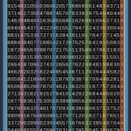
9
1
5
4
9
3
1
0
5
5
0
3
6
0
6
2
0
5
7
3
6
8
6
8
5
6
1
4
8
3
4
3
7
1
8
3
7
1
4
5
1
7
3
5
8
4
7
8
8
7
4
5
7
0
7
9
3
3
8
2
9
7
5
4
9
4
0
4
4
8
1
4
6
2
8
4
8
4
0
4
1
6
3
5
8
5
5
6
8
5
1
6
2
6
8
6
1
0
6
6
2
7
3
1
4
6
9
4
0
4
5
4
3
7
1
4
1
2
2
4
0
1
5
5
1
7
9
4
7
2
2
4
3
3
6
3
0
0
4
4
8
8
3
1
4
7
5
3
3
6
7
2
7
3
1
6
2
8
4
3
9
1
1
9
1
7
6
4
7
2
7
1
4
5
9
6
8
8
4
3
9
4
0
7
7
1
6
8
5
4
2
1
7
2
9
7
5
2
5
7
6
4
1
9
1
5
0
8
3
2
1
8
7
2
9
6
5
6
3
9
9
8
7
0
7
2
1
7
5
3
1
1
3
5
8
6
3
7
8
6
3
1
8
3
2
8
5
0
2
2
6
1
5
3
8
5
3
0
1
1
8
3
9
0
9
6
0
2
2
4
5
5
2
7
9
1
5
0
1
1
2
6
6
4
1
8
7
0
6
6
2
7
4
3
7
2
6
5
6
2
7
6
2
2
4
8
4
8
1
9
8
8
3
0
3
4
6
6
2
8
2
0
3
2
5
8
2
2
4
6
9
5
4
5
9
6
7
1
1
2
0
3
9
4
4
4
5
8
2
1
8
0
5
8
4
1
2
1
8
9
6
6
7
3
1
1
8
7
9
7
8
3
8
7
6
7
0
9
4
4
6
2
8
1
9
6
5
0
6
6
8
5
2
6
8
7
8
7
0
7
4
6
2
1
3
6
3
2
0
2
1
6
7
7
5
7
3
0
4
4
2
7
1
3
4
3
1
8
2
1
9
1
5
2
7
9
4
1
0
1
4
2
9
2
2
6
8
4
4
8
5
0
2
0
2
1
6
7
7
5
9
3
6
1
7
5
3
0
5
5
9
3
8
9
8
9
6
5
6
2
8
9
3
8
2
1
1
3
1
4
7
9
7
9
7
6
6
3
2
5
4
9
1
7
8
7
0
9
3
3
8
3
8
0
8
0
6
3
7
1
3
7
5
2
7
9
8
0
9
9
1
6
7
6
4
6
5
0
8
8
1
2
7
0
7
7
1
2
0
2
8
2
7
1
8
7
6
5
1
6
3
3
7
2
9
0
2
9
9
9
0
2
3
0
3
4
5
5
7
3
9
7
6
6
3
2
3
8
5
4
0
7
0
4
4
0
4
4
6
1
6
5
5
5
1
4
7
6
9
6
7
6
3
1
4
1
3
9
5
5
0
4
5
3
8
0
6
7
9
7