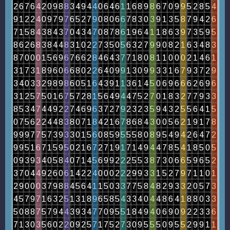
2
6
7
6
4
2
0
9
8
8
3
4
9
4
4
0
6
4
6
1
1
6
8
9
8
6
7
0
9
9
5
2
8
5
4
9
1
2
2
4
0
9
7
9
7
6
5
2
7
9
0
8
0
6
6
7
8
3
0
3
9
1
3
5
8
7
9
4
2
6
7
1
5
8
4
3
8
4
3
7
0
4
3
4
7
0
8
7
8
6
1
9
6
4
1
1
8
6
3
9
7
3
5
9
5
8
6
2
6
8
3
8
4
4
8
3
1
0
2
2
7
3
5
0
5
6
3
2
7
9
9
0
8
2
1
6
3
4
8
3
8
7
0
0
0
1
5
6
9
6
7
6
6
2
8
4
6
4
3
7
7
1
8
0
8
1
1
0
0
0
2
1
4
6
1
3
1
7
3
1
8
9
6
0
6
6
8
0
2
2
6
4
0
9
9
1
3
0
9
9
3
3
1
6
7
9
3
7
2
9
3
4
0
3
3
2
9
8
9
8
6
0
5
1
6
4
3
9
1
1
3
6
1
4
5
0
6
9
6
6
6
2
6
9
6
3
1
2
5
7
5
0
1
6
7
5
7
2
8
1
5
6
4
9
4
4
7
5
2
7
0
1
8
3
2
7
7
9
3
3
8
5
3
4
7
4
4
9
2
2
7
4
6
9
6
3
7
2
7
9
2
3
2
3
5
9
4
3
2
5
5
6
4
1
5
0
7
5
6
2
2
4
4
8
3
8
0
7
1
8
4
2
1
6
7
8
6
8
4
3
0
0
5
6
2
1
9
1
7
8
9
9
9
7
7
5
7
3
9
3
3
0
1
5
6
0
8
5
9
5
5
5
8
0
8
9
5
4
9
4
2
6
4
7
2
9
9
5
1
6
7
1
5
9
5
0
2
1
6
7
2
7
1
9
1
7
1
4
9
4
4
7
8
5
4
1
8
5
0
5
0
9
3
9
3
4
0
5
8
4
0
7
1
4
5
6
9
9
2
2
2
5
5
3
8
7
3
0
6
6
5
9
6
5
2
3
7
0
4
4
9
2
6
0
6
1
4
2
2
4
0
0
0
2
2
2
9
9
3
3
1
5
2
7
9
7
1
1
0
1
2
9
0
0
0
3
7
9
8
8
4
5
6
4
1
1
5
0
3
3
7
7
5
8
4
8
2
9
3
3
2
0
5
7
3
4
5
7
9
7
1
6
3
2
5
1
3
1
8
9
6
5
8
5
4
3
3
4
0
4
4
8
6
4
1
8
8
0
3
3
5
0
8
8
7
5
7
9
4
4
3
9
3
4
7
7
0
9
5
5
1
8
4
9
4
0
6
9
0
9
2
2
3
3
6
7
1
3
0
3
5
6
0
2
2
0
9
2
5
7
1
7
5
2
7
3
0
9
5
5
5
0
9
5
5
2
9
9
1
1