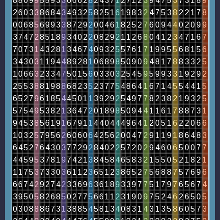
8
8
0
9
9
5
5
9
3
3
6
6
6
2
8
2
4
3
7
1
2
7
1
2
3
9
4
7
5
3
7
3
1
8
9
2
6
0
3
3
8
6
8
4
3
4
9
3
2
5
8
2
5
1
6
1
9
8
3
2
4
7
5
3
8
2
2
1
7
8
0
0
6
8
5
6
9
9
3
3
8
7
2
9
2
0
0
4
6
1
8
2
5
2
7
6
0
9
4
4
0
2
0
9
9
3
7
4
7
2
8
5
1
8
9
3
4
0
2
2
0
8
2
9
2
1
1
2
6
8
0
4
1
2
3
4
7
1
6
7
7
0
7
3
1
4
3
2
8
1
3
4
6
7
4
0
9
3
2
5
5
7
6
1
7
1
9
9
5
5
6
8
1
5
6
3
4
3
0
3
1
1
9
4
4
8
9
2
8
1
0
6
8
9
8
5
0
9
0
9
4
8
1
7
8
8
3
3
2
5
1
0
6
6
3
2
3
3
4
7
5
0
1
5
6
0
3
3
0
3
2
5
4
5
9
5
9
9
3
3
1
9
2
9
2
2
5
5
3
8
8
1
9
8
8
6
8
2
3
5
2
3
7
7
5
4
8
6
4
1
6
7
1
4
5
5
4
4
1
5
6
5
2
7
9
6
1
8
5
4
4
5
0
1
1
3
9
2
9
2
5
4
9
7
7
8
2
3
8
2
1
9
3
2
5
5
7
5
4
9
5
3
8
2
1
3
6
4
7
2
0
1
8
9
8
5
0
9
4
4
1
1
6
1
7
8
8
7
3
1
9
4
5
3
8
5
6
1
9
1
6
7
9
1
1
4
4
0
4
4
4
9
6
4
1
2
0
5
1
6
2
2
0
6
6
1
0
3
2
5
7
9
5
6
2
6
0
6
0
6
4
2
5
6
2
0
0
4
7
2
9
1
1
9
1
8
6
4
8
3
6
4
5
2
7
6
4
3
0
3
7
7
2
9
2
8
4
0
2
2
5
7
2
0
2
9
4
6
0
6
5
0
0
7
7
4
4
5
9
5
3
7
8
1
9
7
4
2
1
3
8
4
5
8
4
6
5
8
3
2
1
5
5
0
5
2
1
8
2
1
1
1
7
5
3
7
3
3
0
3
6
1
1
2
3
6
5
1
2
3
8
6
5
2
7
5
6
8
8
7
5
7
6
9
6
6
6
7
4
2
9
2
7
4
2
3
3
6
9
6
3
6
1
8
9
3
3
9
7
7
5
1
7
9
7
6
5
6
7
4
3
9
5
0
5
8
2
6
8
5
0
2
7
7
5
6
6
1
1
2
3
1
9
0
9
7
5
2
4
6
2
6
5
0
5
0
3
0
8
8
8
6
7
3
1
3
8
8
5
4
5
8
1
3
4
0
8
3
1
4
3
1
3
5
8
6
0
5
7
3