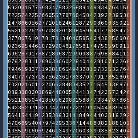
5
9
3
0
3
1
5
7
7
5
9
8
3
4
7
5
8
3
2
5
8
8
9
4
4
9
8
3
4
7
6
4
1
5
6
7
2
2
5
7
4
2
2
5
7
6
6
0
5
5
7
7
8
7
6
8
4
5
8
4
2
3
9
2
2
3
9
5
3
8
1
4
7
8
6
6
0
5
6
2
7
7
1
0
1
8
2
4
6
1
1
8
7
2
9
0
8
6
0
6
3
5
0
2
2
5
5
2
1
3
2
2
6
2
8
9
7
0
8
8
3
0
1
8
9
8
4
5
9
5
4
1
7
7
5
8
5
4
7
2
3
7
7
8
6
7
6
1
9
1
7
8
1
7
8
1
3
4
0
4
0
5
8
5
4
3
4
3
8
2
5
6
6
0
6
0
2
3
6
9
5
4
4
6
1
0
7
2
9
2
0
4
6
1
7
6
5
6
1
7
4
7
5
0
5
9
0
9
1
1
6
9
6
2
8
7
9
1
7
8
8
7
1
8
9
6
8
7
2
9
9
0
9
8
8
7
6
9
8
8
8
4
1
1
2
9
7
9
2
2
9
3
1
1
2
9
9
6
3
9
6
6
0
2
2
8
4
0
4
4
2
8
1
6
7
1
3
2
6
8
7
9
4
6
1
9
8
3
7
1
1
9
2
8
1
8
6
5
4
9
4
3
2
8
1
0
7
3
2
5
3
2
7
6
4
3
4
0
7
7
7
7
3
7
1
8
7
5
6
2
3
6
1
7
8
3
3
7
0
7
7
9
1
7
8
5
2
6
0
6
7
0
2
0
2
1
6
0
1
1
2
2
0
6
6
3
8
4
8
3
4
3
5
2
7
1
5
4
5
9
3
8
8
7
6
0
8
9
3
3
8
0
3
0
3
8
6
9
4
4
8
0
6
5
2
4
4
1
3
4
7
4
2
3
5
7
3
4
2
6
5
5
2
1
3
8
5
0
4
4
1
8
5
0
5
6
2
9
8
8
1
5
8
8
7
7
3
3
4
7
8
7
8
6
5
5
4
2
3
5
2
9
7
1
8
3
1
7
4
2
7
0
9
7
7
2
2
1
9
1
0
5
4
4
8
3
9
5
4
9
5
6
4
1
5
4
4
1
9
1
2
3
5
3
8
9
3
3
1
4
1
8
4
9
4
4
4
0
3
3
1
9
2
9
2
4
7
0
6
6
9
5
4
0
4
7
9
7
4
2
9
5
3
3
6
7
1
4
4
8
8
0
8
2
1
8
8
1
0
1
1
3
5
5
1
9
1
6
0
6
9
2
4
6
1
3
4
9
7
7
0
6
0
3
3
9
0
3
5
8
2
3
4
0
4