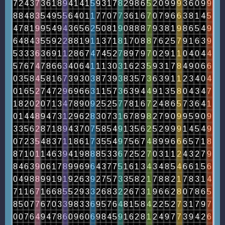
7
2
4
3
7
3
6
1
8
9
4
1
4
1
5
9
3
1
7
8
2
9
8
6
5
2
0
9
9
9
3
6
0
9
9
8
8
4
8
3
5
4
9
5
5
6
4
0
1
1
7
7
0
7
7
3
6
1
6
7
0
7
9
6
6
3
8
1
4
5
4
7
8
1
9
9
5
4
9
4
3
6
5
6
2
5
0
8
1
9
0
8
8
8
7
9
3
8
1
9
8
6
5
4
9
6
4
8
4
3
5
5
9
2
2
8
8
1
9
1
1
3
7
1
8
1
7
0
8
8
7
6
2
5
7
9
1
6
3
9
5
3
3
3
6
3
6
9
1
1
2
8
6
7
4
7
4
5
2
7
8
9
7
9
7
0
2
9
1
1
0
4
0
4
4
5
7
6
7
4
7
8
6
6
3
4
0
6
4
1
1
1
3
0
3
1
6
2
3
5
9
3
1
7
8
4
9
0
6
6
0
3
5
8
4
5
8
1
6
7
3
9
3
0
3
8
7
3
9
3
8
3
5
7
3
6
3
9
1
1
2
3
4
0
4
0
1
6
5
2
7
4
7
2
9
6
9
6
6
3
1
1
5
7
3
6
3
9
4
4
9
1
3
5
8
0
4
3
4
7
1
8
2
0
2
0
7
1
3
4
7
8
9
0
9
2
5
2
5
7
7
8
1
6
7
2
4
8
6
5
7
3
6
4
1
0
1
4
4
8
9
4
7
3
1
2
9
6
2
8
3
0
7
3
1
6
7
8
9
8
2
7
9
0
9
9
5
9
0
9
3
3
5
6
2
8
7
1
8
9
4
3
7
0
7
5
8
5
4
9
1
3
5
6
2
5
2
9
9
9
1
4
5
4
9
0
7
2
3
5
4
8
3
7
1
1
8
6
1
7
3
5
5
4
9
7
5
6
7
4
8
9
9
6
6
6
5
7
1
8
8
7
1
0
1
1
4
6
3
9
4
1
9
8
8
8
5
3
3
6
7
2
5
2
7
0
3
1
1
2
4
3
2
7
9
8
4
6
3
9
0
6
1
7
8
9
9
6
9
6
4
3
7
7
5
1
6
1
3
4
3
4
8
5
4
6
6
1
5
6
0
4
9
8
8
9
9
1
9
1
9
2
6
3
9
2
7
5
7
3
3
5
8
2
1
7
8
8
2
1
7
8
3
1
4
7
1
1
6
7
1
6
6
8
5
5
2
9
3
3
2
6
8
3
2
2
6
7
3
1
9
6
6
2
8
0
7
8
6
5
8
5
0
7
7
6
7
0
3
3
9
8
3
3
6
9
5
7
6
4
8
1
5
8
4
2
2
5
2
7
3
1
7
9
7
0
0
7
6
4
9
4
7
8
6
0
9
6
0
6
9
8
4
5
9
1
6
2
8
1
2
4
9
7
7
3
9
4
2
6