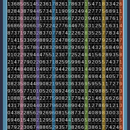
1
3
6
8
5
0
5
1
4
5
2
3
6
1
7
8
2
6
1
7
8
6
3
7
1
5
4
7
1
8
3
3
4
2
6
8
2
8
4
3
8
7
9
4
4
5
7
3
4
7
1
1
9
0
9
9
2
4
9
4
2
7
7
7
5
6
8
9
1
1
7
0
3
3
6
3
0
2
6
8
1
3
3
3
6
9
1
0
6
6
7
2
2
0
2
9
4
0
1
1
8
7
6
1
7
6
6
8
6
5
9
0
6
6
3
5
7
2
2
4
2
7
7
6
4
4
6
7
5
3
3
1
2
5
7
1
6
3
1
4
8
7
3
7
1
9
7
8
3
2
8
3
7
0
7
7
8
7
4
2
2
2
6
2
8
3
5
2
5
7
7
8
3
4
7
7
1
4
1
5
3
3
0
9
9
8
8
9
2
2
2
4
7
8
6
6
0
2
2
4
7
0
2
7
9
2
5
3
4
7
1
2
1
4
5
3
5
7
8
6
4
2
8
3
2
9
6
3
8
2
9
2
6
9
6
1
4
3
2
5
6
8
4
9
4
0
1
0
2
2
9
2
9
4
4
4
7
5
5
1
2
3
0
7
7
2
5
2
4
6
4
1
5
6
2
8
9
3
5
8
2
1
4
7
2
7
9
0
2
2
0
6
3
7
1
8
2
5
9
5
9
9
6
4
1
9
2
0
5
5
7
4
3
7
1
6
7
4
4
8
4
0
8
1
9
4
9
0
7
7
9
4
4
2
6
8
0
3
1
4
4
0
3
9
3
4
6
3
8
2
4
2
2
8
1
8
5
0
9
9
3
5
1
2
3
5
6
6
3
9
0
8
6
2
8
4
9
8
4
3
4
0
5
7
3
0
8
2
3
5
8
0
4
4
8
9
0
8
2
1
9
5
9
3
3
6
3
3
6
9
5
9
5
5
1
1
7
2
7
9
9
7
5
9
5
7
7
1
0
1
0
5
2
0
2
8
9
2
4
6
6
1
2
8
1
4
2
9
8
8
5
7
5
7
3
1
0
8
8
7
5
4
5
8
4
2
2
7
7
5
9
0
8
2
1
7
7
9
4
4
2
1
4
6
1
6
6
2
6
8
4
3
1
7
8
9
2
0
4
4
0
3
2
7
9
6
0
2
6
8
9
0
4
2
6
1
2
7
8
6
9
1
2
1
3
0
4
3
8
2
2
8
5
6
2
9
2
6
9
6
0
8
1
5
6
8
7
3
4
7
4
0
8
9
8
3
0
0
3
3
6
9
4
6
1
5
4
3
8
2
1
2
9
5
5
4
3
0
4
4
1
8
5
0
5
8
3
6
5
2
3
1
2
3
5
8
7
9
2
2
3
0
6
7
4
8
8
6
5
2
9
3
5
7
3
8
2
6
6
3
3
8
6
1
7
7
4
2
4
6