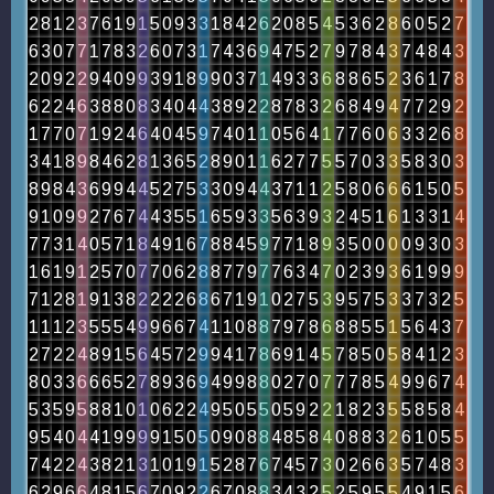
2
8
1
2
3
7
6
1
9
1
5
0
9
3
3
1
8
4
2
6
2
0
8
5
4
5
3
6
2
8
6
0
5
2
7
6
3
0
7
7
1
7
8
3
2
6
0
7
3
1
7
4
3
6
9
4
7
5
2
7
9
7
8
4
3
7
4
8
4
3
2
0
9
2
2
9
4
0
9
9
3
9
1
8
9
9
0
3
7
1
4
9
3
3
6
8
8
6
5
2
3
6
1
7
8
6
2
2
4
6
3
8
8
0
8
3
4
0
4
4
3
8
9
2
2
8
7
8
3
2
6
8
4
9
4
7
7
2
9
2
1
7
7
0
7
1
9
2
4
6
4
0
4
5
9
7
4
0
1
1
0
5
6
4
1
7
7
6
0
6
3
3
2
6
8
3
4
1
8
9
8
4
6
2
8
1
3
6
5
2
8
9
0
1
1
6
2
7
7
5
5
7
0
3
3
5
8
3
0
3
8
9
8
4
3
6
9
9
4
4
5
2
7
5
3
3
0
9
4
4
3
7
1
1
2
5
8
0
6
6
6
1
5
0
5
9
1
0
9
9
2
7
6
7
4
4
3
5
5
1
6
5
9
3
3
5
6
3
9
3
2
4
5
1
6
1
3
3
1
4
7
7
3
1
4
0
5
7
1
8
4
9
1
6
7
8
8
4
5
9
7
7
1
8
9
3
5
0
0
0
0
9
3
0
3
1
6
1
9
1
2
5
7
0
7
7
0
6
2
8
8
7
7
9
7
7
6
3
4
7
0
2
3
9
3
6
1
9
9
9
7
1
2
8
1
9
1
3
8
2
2
2
2
6
8
6
7
1
9
1
0
2
7
5
3
9
5
7
5
3
3
7
3
2
5
1
1
1
2
3
5
5
5
4
9
9
6
6
7
4
1
1
0
8
8
7
9
7
8
6
8
8
5
5
1
5
6
4
3
7
2
7
2
2
4
8
9
1
5
6
4
5
7
2
9
9
4
1
7
8
6
9
1
4
5
7
8
5
0
5
8
4
1
2
3
8
0
3
3
6
6
6
5
2
7
8
9
3
6
9
4
9
9
8
8
0
2
7
0
7
7
7
8
5
4
9
9
6
7
4
5
3
5
9
5
8
8
1
0
1
0
6
2
2
4
9
5
0
5
5
0
5
9
2
2
1
8
2
3
5
5
8
5
8
4
9
5
4
0
4
4
1
9
9
9
9
1
5
0
5
0
9
0
8
8
4
8
5
8
4
0
8
8
3
2
6
1
0
5
5
7
4
2
2
4
3
8
2
1
3
1
0
1
9
1
5
2
8
7
6
7
4
5
7
3
0
2
6
6
3
5
7
4
8
3
6
2
9
6
6
4
8
1
5
6
7
0
9
2
2
6
7
0
8
8
3
4
3
2
5
2
5
9
5
5
4
9
1
5
6