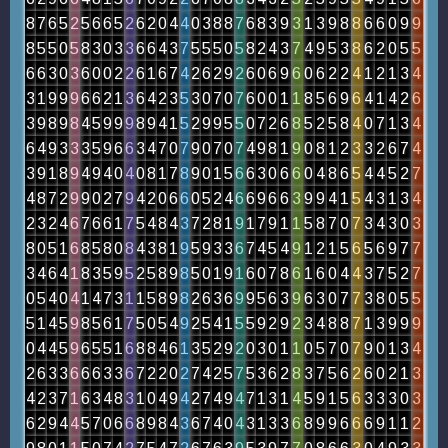
8
7
6
5
2
5
6
6
5
2
6
2
0
4
4
0
3
8
8
7
6
8
3
9
3
1
3
9
8
8
6
6
0
9
9
8
5
5
0
5
8
3
0
3
3
6
6
4
3
7
5
5
5
0
5
8
2
4
3
7
4
9
5
3
8
6
2
0
5
5
6
6
3
0
3
6
0
0
2
2
6
1
6
7
4
2
6
2
9
2
6
0
6
9
6
0
6
2
2
4
1
2
1
3
4
3
1
9
9
9
6
6
2
1
3
6
4
2
3
5
3
0
7
0
7
6
0
0
1
1
8
5
6
9
6
4
1
4
2
6
3
9
8
9
8
4
5
9
9
9
8
9
4
1
5
2
9
9
5
5
0
7
2
6
8
5
2
5
8
4
0
7
1
3
4
6
4
9
3
3
3
5
9
6
6
3
4
7
0
7
9
0
7
0
7
4
9
8
1
9
0
8
1
2
3
3
2
6
7
4
3
9
1
8
9
4
9
4
0
4
0
8
1
7
8
9
0
1
5
6
6
3
0
6
6
0
4
8
6
5
4
4
5
2
7
4
8
7
2
9
9
0
2
7
9
4
2
0
6
6
0
5
2
4
6
6
9
6
6
3
9
9
4
1
5
4
3
1
3
4
2
3
2
4
6
7
6
6
1
7
5
4
8
4
3
7
2
8
1
9
1
7
9
1
1
5
8
7
0
7
3
4
3
0
3
8
0
5
1
6
8
5
8
0
8
4
3
8
1
9
5
9
3
3
6
7
4
5
4
9
1
2
1
5
6
5
6
9
7
7
3
4
6
4
1
8
3
5
9
5
2
5
8
9
8
5
0
1
9
1
6
0
7
8
6
1
6
0
4
4
3
7
5
2
7
0
5
4
0
4
1
4
7
3
1
1
5
8
9
8
2
6
3
6
9
9
5
6
3
9
6
3
0
7
7
3
8
0
5
5
5
1
4
5
9
8
5
6
1
7
5
0
5
4
9
2
5
4
1
5
5
9
2
9
2
3
4
8
8
7
1
3
9
9
9
0
4
4
5
9
6
5
5
1
6
8
8
4
6
1
3
5
2
9
2
0
3
0
1
1
0
5
7
0
7
9
0
1
3
4
2
6
3
3
6
6
6
3
3
6
7
2
2
0
2
7
4
2
5
7
5
3
6
2
8
3
7
5
6
2
6
0
2
1
3
4
2
3
7
1
6
3
4
8
3
1
0
4
9
4
2
7
4
9
4
7
1
3
1
4
5
9
1
5
6
3
3
3
0
3
6
2
9
4
4
5
7
0
6
6
8
9
8
4
3
6
7
4
0
4
3
1
3
3
6
8
9
9
6
6
6
9
1
1
2