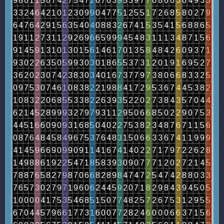
9
8
0
1
1
5
0
7
4
2
7
5
4
7
2
6
7
6
3
9
5
3
9
7
7
0
8
6
6
3
0
4
9
3
3
3
3
2
4
6
4
2
1
0
1
2
3
0
9
9
0
4
7
7
5
1
2
5
5
1
7
2
6
8
5
8
0
2
7
9
6
4
7
6
4
2
9
1
5
6
3
5
4
0
4
0
8
8
3
2
6
7
4
1
5
3
5
4
1
5
6
8
8
6
5
1
9
1
1
2
7
3
1
1
2
9
2
6
9
6
6
5
9
9
9
4
5
4
8
3
1
1
1
3
4
8
7
1
5
6
9
1
4
5
9
1
3
1
0
1
3
0
1
5
6
1
4
6
1
7
0
1
3
5
8
4
8
4
2
6
0
9
3
7
1
9
3
0
2
2
6
3
5
0
5
9
9
3
0
3
0
1
8
6
5
5
3
7
3
1
2
0
1
9
1
6
9
5
2
7
3
6
2
0
2
3
0
7
4
2
3
8
3
0
3
4
0
1
6
7
3
7
7
9
7
3
8
0
6
6
8
3
3
2
5
0
9
7
5
3
0
7
4
6
1
0
8
3
8
2
2
1
9
8
8
4
1
7
2
9
5
3
6
7
4
4
5
3
8
2
1
0
8
3
2
2
0
6
8
5
5
3
3
8
2
2
6
3
9
3
5
2
2
0
2
7
3
8
4
3
5
7
0
4
4
6
2
1
4
5
2
8
9
9
9
3
2
7
9
7
9
3
1
1
2
9
5
0
6
6
8
5
0
2
2
9
0
7
5
3
4
4
5
1
6
6
0
9
0
9
3
1
6
8
5
0
4
0
2
2
7
5
3
8
2
3
4
8
7
6
7
1
1
5
6
0
8
7
6
4
8
4
5
8
4
9
6
7
5
3
7
6
4
8
3
1
5
0
6
6
3
3
6
7
4
1
1
9
9
9
4
1
4
5
9
6
6
9
0
9
9
0
9
1
1
4
1
6
7
4
1
4
0
2
2
7
1
7
9
7
2
2
6
2
8
1
4
9
8
8
6
1
9
2
2
5
4
7
1
8
5
8
3
9
3
0
9
0
7
7
7
1
2
0
2
7
2
1
4
5
7
8
8
7
6
5
8
2
7
9
8
7
0
6
6
8
2
8
9
8
4
7
4
7
2
5
4
7
4
2
8
8
0
3
3
7
6
5
7
3
0
2
7
9
7
1
9
6
0
6
2
4
4
5
9
2
0
7
1
8
2
9
8
4
3
9
4
5
0
5
1
0
0
0
0
4
1
7
5
3
5
4
6
8
5
1
5
0
7
7
4
8
2
5
7
2
6
7
5
3
1
2
9
5
5
6
7
0
4
4
5
7
9
6
6
1
7
7
3
1
6
0
0
7
7
2
8
2
4
6
0
0
0
6
6
3
7
1
5
6