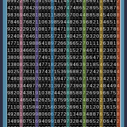
6
9
9
2
2
5
6
7
5
3
9
1
5
0
5
4
1
1
4
5
7
1
4
8
3
5
6
9
1
1
8
8
4
7
2
4
2
3
6
9
7
8
4
2
6
9
9
0
9
9
1
2
6
7
4
7
4
8
6
5
2
8
9
5
5
3
5
8
7
6
9
8
3
6
9
4
6
2
8
1
8
1
0
1
1
5
8
0
5
5
7
0
0
4
4
8
8
5
8
4
5
4
0
8
8
7
8
4
6
1
7
6
8
2
1
1
0
6
3
9
8
5
9
4
4
8
2
6
3
9
6
8
2
1
3
4
6
5
1
6
9
2
2
9
2
2
9
1
9
1
0
8
1
7
8
8
4
7
1
8
8
1
1
8
9
7
6
2
6
8
5
3
7
8
6
9
2
4
0
4
7
6
4
6
1
8
1
0
5
5
7
2
1
3
4
0
4
2
5
7
9
3
2
0
2
0
5
8
9
8
4
7
7
1
8
1
1
9
8
8
6
4
1
8
9
7
2
6
6
3
6
6
5
2
7
0
1
1
1
2
6
3
8
1
9
1
3
3
0
3
4
6
6
5
2
2
3
6
3
9
8
2
8
7
6
1
5
2
7
9
4
6
7
1
8
2
3
0
3
3
3
8
0
6
6
9
8
8
8
7
7
4
9
1
1
7
2
0
5
5
5
9
2
3
5
6
6
4
7
2
3
2
8
6
5
3
3
8
0
8
2
5
3
0
3
4
7
7
1
8
2
2
5
9
5
9
4
6
3
9
3
1
8
5
4
6
5
2
4
6
4
0
2
5
7
7
8
3
1
4
3
7
4
3
7
1
5
3
6
9
6
8
8
2
1
7
2
4
2
6
3
0
9
4
4
7
4
8
0
8
3
9
8
8
7
0
1
9
1
1
5
9
4
7
2
8
5
1
6
7
1
0
9
3
3
4
2
1
1
2
8
0
9
3
3
4
4
9
7
7
6
7
7
3
1
3
9
7
2
9
7
3
9
0
9
7
4
2
2
4
8
4
4
9
4
9
8
2
0
2
4
3
8
1
9
1
0
3
8
2
4
4
2
6
8
8
5
8
8
7
2
6
9
9
9
6
6
7
5
3
7
8
3
1
4
6
5
0
4
4
2
6
2
5
7
6
7
5
9
5
9
6
2
2
4
8
2
0
2
2
1
3
5
4
9
7
1
1
0
1
6
1
5
8
4
0
7
1
5
6
0
3
6
5
2
6
9
6
1
7
8
1
2
0
2
1
6
1
5
6
4
9
2
8
1
6
6
0
9
9
8
0
6
0
6
7
2
7
2
9
1
3
4
8
3
4
8
8
7
6
7
5
7
1
8
3
4
8
9
8
0
7
5
1
6
9
4
0
9
9
1
8
7
9
7
3
2
8
4
3
8
6
5
2
7
0
6
4
7
2