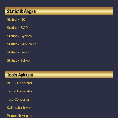
Statistik Angka
Statistik HK
Statistik SGP
Statistik Sydney
Statistik Sao Paulo
Statistik Seoul
Statistik Tokyo
Tools Aplikasi
BBFS Generator
Tardal Generator
Toto Converter
Kalkulator Invest
Pembalik Angka