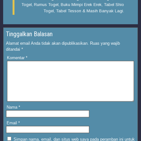
Togel, Rumus Togel, Buku Mimpi Erek Erek, Tabel Shio
Togel, Tabel Tesson & Masih Banyak Lagi.
Tinggalkan Balasan
Alamat email Anda tidak akan dipublikasikan.
Ruas yang wajib
ditandai
*
Komentar
*
Nama
*
Email
*
Simpan nama, email, dan situs web saya pada peramban ini untuk