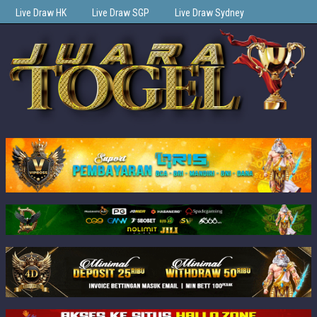
Live Draw HK
Live Draw SGP
Live Draw Sydney