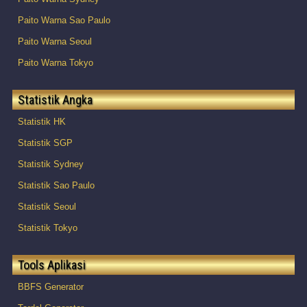
Paito Warna Sao Paulo
Paito Warna Seoul
Paito Warna Tokyo
Statistik Angka
Statistik HK
Statistik SGP
Statistik Sydney
Statistik Sao Paulo
Statistik Seoul
Statistik Tokyo
Tools Aplikasi
BBFS Generator