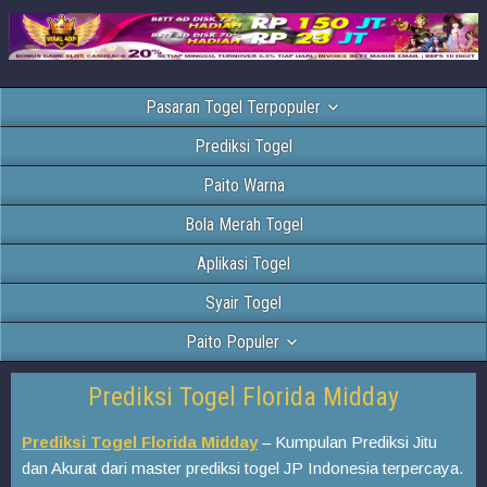
Pasaran Togel Terpopuler
Prediksi Togel
Paito Warna
Bola Merah Togel
Aplikasi Togel
Syair Togel
Paito Populer
Prediksi Togel Florida Midday
Prediksi Togel Florida Midday
– Kumpulan Prediksi Jitu
dan Akurat dari master prediksi togel JP Indonesia terpercaya.