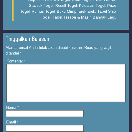
Statistik Togel, Result Togel, Keluaran Togel, Prize
Togel, Rumus Togel, Buku Mimpi Erek Erek, Tabel Shio
Togel, Tabel Tesson & Masih Banyak Lagi.
Tinggalkan Balasan
Alamat email Anda tidak akan dipublikasikan.
Ruas yang wajib
ditandai
*
Komentar
*
Nama
*
Email
*