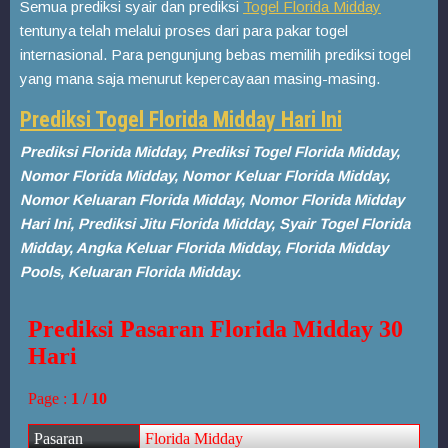
Semua prediksi syair dan prediksi
Togel Florida Midday
tentunya telah melalui proses dari para pakar togel
internasional. Para pengunjung bebas memilih prediksi togel
yang mana saja menurut kepercayaan masing-masing.
Prediksi Togel Florida Midday
Hari Ini
Prediksi Florida Midday, Prediksi Togel Florida Midday,
Nomor Florida Midday, Nomor Keluar Florida Midday,
Nomor Keluaran Florida Midday, Nomor Florida Midday
Hari Ini, Prediksi Jitu Florida Midday, Syair Togel Florida
Midday, Angka Keluar Florida Midday, Florida Midday
Pools, Keluaran Florida Midday.