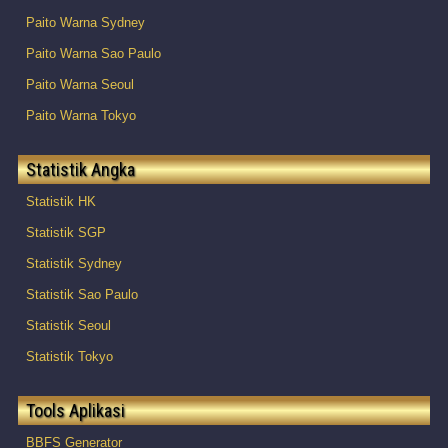
Paito Warna Sydney
Paito Warna Sao Paulo
Paito Warna Seoul
Paito Warna Tokyo
Statistik Angka
Statistik HK
Statistik SGP
Statistik Sydney
Statistik Sao Paulo
Statistik Seoul
Statistik Tokyo
Tools Aplikasi
BBFS Generator