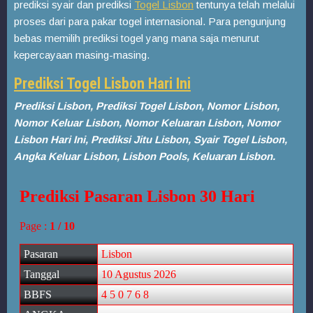
prediksi syair dan prediksi
Togel Lisbon
tentunya telah melalui
proses dari para pakar togel internasional. Para pengunjung
bebas memilih prediksi togel yang mana saja menurut
kepercayaan masing-masing.
Prediksi Togel Lisbon
Hari Ini
Prediksi Lisbon, Prediksi Togel Lisbon, Nomor Lisbon,
Nomor Keluar Lisbon, Nomor Keluaran Lisbon, Nomor
Lisbon Hari Ini, Prediksi Jitu Lisbon, Syair Togel Lisbon,
Angka Keluar Lisbon, Lisbon Pools, Keluaran Lisbon.