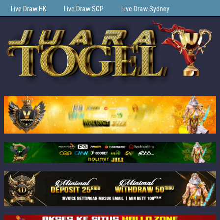
Live Draw HK
Live Draw SGP
Live Draw Sydney