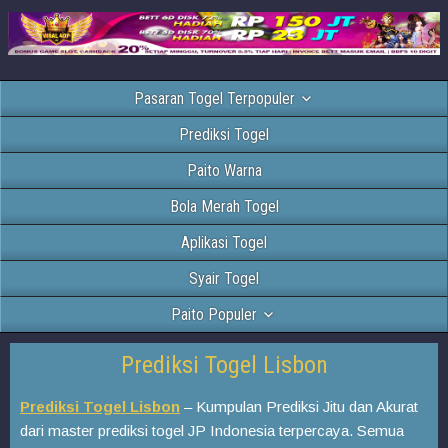
Pasaran Togel Terpopuler
Prediksi Togel
Paito Warna
Bola Merah Togel
Aplikasi Togel
Syair Togel
Paito Populer
Prediksi Togel Lisbon
Prediksi Togel Lisbon
– Kumpulan Prediksi Jitu dan Akurat
dari master prediksi togel JP Indonesia terpercaya. Semua