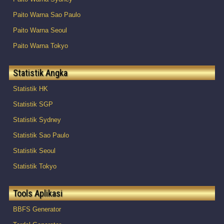
Paito Warna Sao Paulo
Paito Warna Seoul
Paito Warna Tokyo
Statistik Angka
Statistik HK
Statistik SGP
Statistik Sydney
Statistik Sao Paulo
Statistik Seoul
Statistik Tokyo
Tools Aplikasi
BBFS Generator