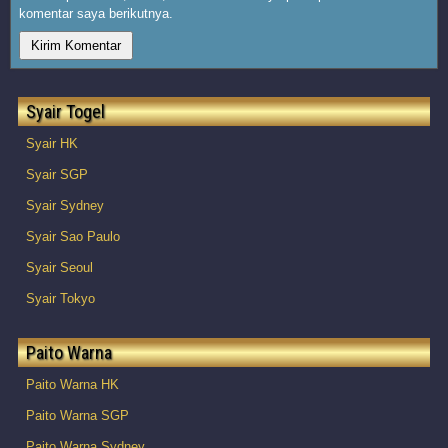
komentar saya berikutnya.
Syair Togel
Syair HK
Syair SGP
Syair Sydney
Syair Sao Paulo
Syair Seoul
Syair Tokyo
Paito Warna
Paito Warna HK
Paito Warna SGP
Paito Warna Sydney