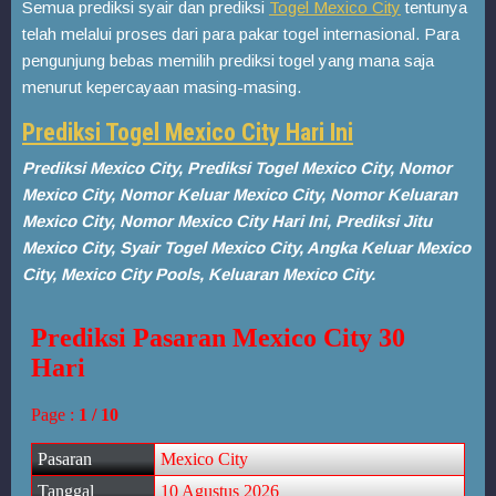
Semua prediksi syair dan prediksi
Togel Mexico City
tentunya
telah melalui proses dari para pakar togel internasional. Para
pengunjung bebas memilih prediksi togel yang mana saja
menurut kepercayaan masing-masing.
Prediksi Togel Mexico City
Hari Ini
Prediksi Mexico City, Prediksi Togel Mexico City, Nomor
Mexico City, Nomor Keluar Mexico City, Nomor Keluaran
Mexico City, Nomor Mexico City Hari Ini, Prediksi Jitu
Mexico City, Syair Togel Mexico City, Angka Keluar Mexico
City, Mexico City Pools, Keluaran Mexico City.