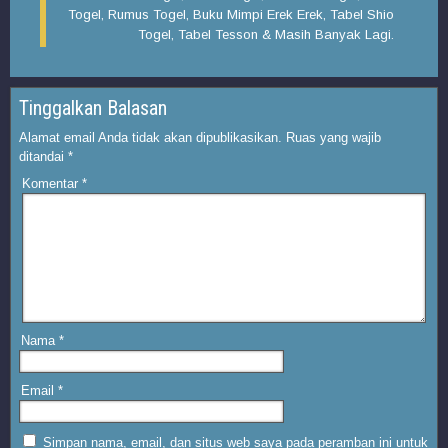
Togel, Rumus Togel, Buku Mimpi Erek Erek, Tabel Shio
Togel, Tabel Tesson & Masih Banyak Lagi.
Tinggalkan Balasan
Alamat email Anda tidak akan dipublikasikan.
Ruas yang wajib
ditandai
*
Komentar
*
Nama
*
Email
*
Simpan nama, email, dan situs web saya pada peramban ini untuk