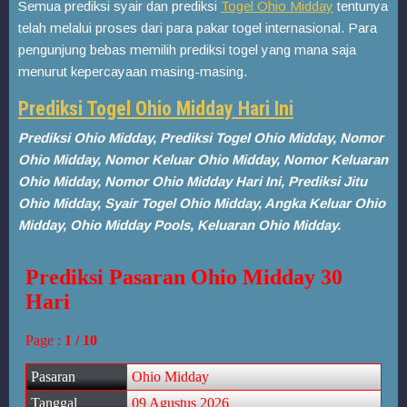
Semua prediksi syair dan prediksi
Togel Ohio Midday
tentunya
telah melalui proses dari para pakar togel internasional. Para
pengunjung bebas memilih prediksi togel yang mana saja
menurut kepercayaan masing-masing.
Prediksi Togel Ohio Midday
Hari Ini
Prediksi Ohio Midday, Prediksi Togel Ohio Midday, Nomor
Ohio Midday, Nomor Keluar Ohio Midday, Nomor Keluaran
Ohio Midday, Nomor Ohio Midday Hari Ini, Prediksi Jitu
Ohio Midday, Syair Togel Ohio Midday, Angka Keluar Ohio
Midday, Ohio Midday Pools, Keluaran Ohio Midday.