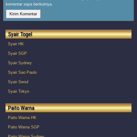
komentar saya berikutnya.
Syair Togel
Syair HK
Syair SGP
Syair Sydney
Syair Sao Paulo
Syair Seoul
Syair Tokyo
Paito Warna
Paito Warna HK
Paito Warna SGP
Paito Warna Sydney