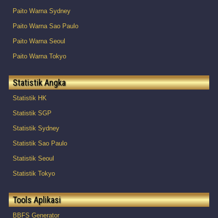
Paito Warna Sydney
Paito Warna Sao Paulo
Paito Warna Seoul
Paito Warna Tokyo
Statistik Angka
Statistik HK
Statistik SGP
Statistik Sydney
Statistik Sao Paulo
Statistik Seoul
Statistik Tokyo
Tools Aplikasi
BBFS Generator