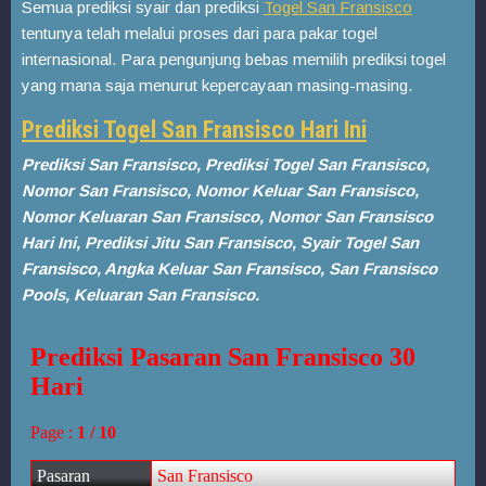
Semua prediksi syair dan prediksi
Togel San Fransisco
tentunya telah melalui proses dari para pakar togel
internasional. Para pengunjung bebas memilih prediksi togel
yang mana saja menurut kepercayaan masing-masing.
Prediksi Togel San Fransisco
Hari Ini
Prediksi San Fransisco, Prediksi Togel San Fransisco,
Nomor San Fransisco, Nomor Keluar San Fransisco,
Nomor Keluaran San Fransisco, Nomor San Fransisco
Hari Ini, Prediksi Jitu San Fransisco, Syair Togel San
Fransisco, Angka Keluar San Fransisco, San Fransisco
Pools, Keluaran San Fransisco.