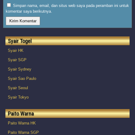
Simpan nama, email, dan situs web saya pada peramban ini untuk
komentar saya berikutnya.
Syair Togel
Syair HK
Syair SGP
Syair Sydney
Syair Sao Paulo
Syair Seoul
Syair Tokyo
Paito Warna
Paito Warna HK
Paito Warna SGP