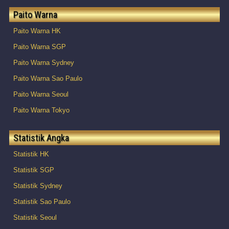
Paito Warna
Paito Warna HK
Paito Warna SGP
Paito Warna Sydney
Paito Warna Sao Paulo
Paito Warna Seoul
Paito Warna Tokyo
Statistik Angka
Statistik HK
Statistik SGP
Statistik Sydney
Statistik Sao Paulo
Statistik Seoul