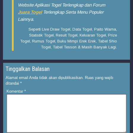
Website Aplikasi Togel Terlengkap dan Forum
Juara Togel
Terlengkap Serta Menu Populer
Lainnya.
Seperti Live Draw Togel, Data Togel, Paito Warna,
Statistik Togel, Result Togel, Keluaran Togel, Prize
Togel, Rumus Togel, Buku Mimpi Erek Erek, Tabel Shio
Togel, Tabel Tesson & Masih Banyak Lagi.
Tinggalkan Balasan
Alamat email Anda tidak akan dipublikasikan.
Ruas yang wajib
ditandai
*
Komentar
*