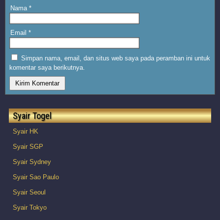
Nama
*
Email
*
Simpan nama, email, dan situs web saya pada peramban ini untuk
komentar saya berikutnya.
Syair Togel
Syair HK
Syair SGP
Syair Sydney
Syair Sao Paulo
Syair Seoul
Syair Tokyo