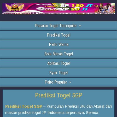
Pasaran Togel Terpopuler
Prediksi Togel
Paito Warna
Bola Merah Togel
Aplikasi Togel
Syair Togel
Paito Populer
Prediksi Togel SGP
Prediksi Togel SGP
– Kumpulan Prediksi Jitu dan Akurat dari
master prediksi togel JP Indonesia terpercaya. Semua