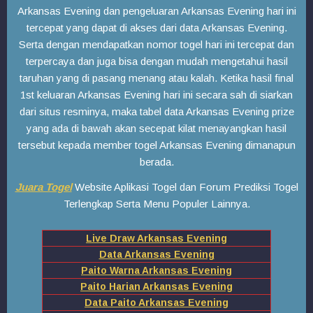
Arkansas Evening dan pengeluaran Arkansas Evening hari ini
tercepat yang dapat di akses dari data Arkansas Evening.
Serta dengan mendapatkan nomor togel hari ini tercepat dan
terpercaya dan juga bisa dengan mudah mengetahui hasil
taruhan yang di pasang menang atau kalah. Ketika hasil final
1st keluaran Arkansas Evening hari ini secara sah di siarkan
dari situs resminya, maka tabel data Arkansas Evening prize
yang ada di bawah akan secepat kilat menayangkan hasil
tersebut kepada member togel Arkansas Evening dimanapun
berada.
Juara Togel
Website Aplikasi Togel dan Forum Prediksi Togel
Terlengkap Serta Menu Populer Lainnya.
Live Draw Arkansas Evening
Data Arkansas Evening
Paito Warna Arkansas Evening
Paito Harian Arkansas Evening
Data Paito Arkansas Evening